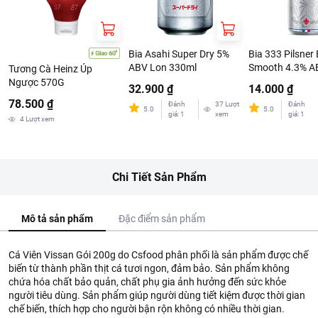
Bia Asahi Super Dry 5%
Bia 333 Pilsner 
ABV Lon 330ml
Smooth 4.3% A
Tương Cà Heinz Úp
330ml
Ngược 570G
32.900 ₫
14.000 ₫
78.500 ₫
Đánh
37
Lượt
Đánh
5.0
5.0
giá
:
1
xem
giá
:
1
4
Lượt xem
Chi Tiết Sản Phẩm
Mô tả sản phẩm
Đặc điểm sản phẩm
Cá Viên Vissan Gói 200g do Csfood phân phối là sản phẩm được chế
biến từ thành phần thịt cá tươi ngon, đảm bảo. Sản phẩm không
chứa hóa chất bảo quản, chất phụ gia ảnh hưởng đến sức khỏe
người tiêu dùng. Sản phẩm giúp người dùng tiết kiệm được thời gian
chế biến, thích hợp cho người bận rộn không có nhiều thời gian.