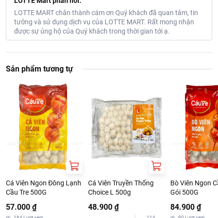
LOTTE Mart phản hồi:
LOTTE MART chân thành cám ơn Quý khách đã quan tâm, tin
tưởng và sử dụng dịch vụ của LOTTE MART. Rất mong nhận
được sự ủng hộ của Quý khách trong thời gian tới ạ.
Sản phẩm tương tự
Cá Viên Ngon Đông Lạnh
Cá Viên Truyền Thống
Bò Viên Ngon C
Cầu Tre 500G
Choice L 500g
Gói 500G
57.000 ₫
48.900 ₫
84.900 ₫
164
Lượt xem
114
90
Lượt xem