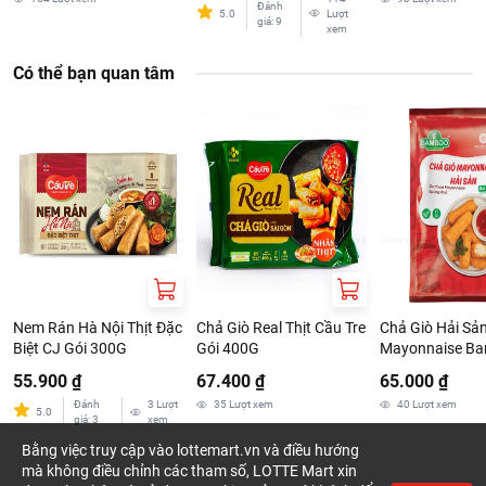
Đánh
5.0
Lượt
giá
:
9
xem
Có thể bạn quan tâm
Nem Rán Hà Nội Thịt Đặc
Chả Giò Real Thịt Cầu Tre
Chả Giò Hải Sả
Biệt CJ Gói 300G
Gói 400G
Mayonnaise B
320G
55.900 ₫
67.400 ₫
65.000 ₫
Đánh
3
Lượt
35
Lượt xem
40
Lượt xem
5.0
giá
:
3
xem
Bằng việc truy cập vào lottemart.vn và điều hướng
mà không điều chỉnh các tham số, LOTTE Mart xin