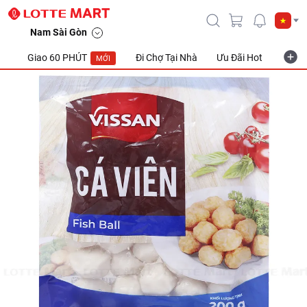
Nam Sài Gòn
Giao 60 PHÚT
Đi Chợ Tại Nhà
Ưu Đãi Hot
Khuyế
MỚI