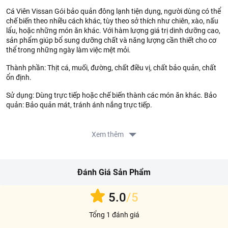
Cá Viên Vissan Gói bảo quản đông lạnh tiện dụng, người dùng có thể
chế biến theo nhiều cách khác, tùy theo sở thích như chiên, xào, nấu
lẩu, hoặc những món ăn khác. Với hàm lượng giá trị dinh dưỡng cao,
sản phẩm giúp bổ sung dưỡng chất và năng lượng cần thiết cho cơ
thể trong những ngày làm việc mệt mỏi.
Thành phần: Thịt cá, muối, đường, chất điều vị, chất bảo quản, chất
ổn định.
Sử dụng: Dùng trực tiếp hoặc chế biến thành các món ăn khác. Bảo
quản: Bảo quản mát, tránh ánh nắng trực tiếp.
Thông tin từ LOTTE MART:
Xem thêm
Đơn giá sản phẩm chưa gồm phí giao hàng tùy theo khu vực và
đơn hàng của Quý khách, vui lòng xem chính sách tại:
https://www.lottemart.vn/vi-nsg/faq/39
Đánh Giá Sản Phẩm
5.0
/5
Tổng 1 đánh giá