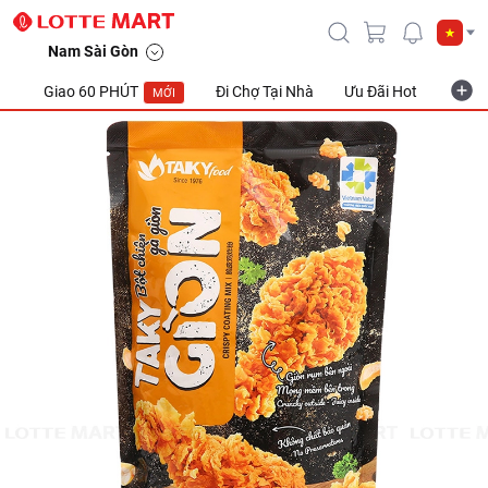
Bột Chiên Gà Giòn Tài Ký Giòn Gói 500G
Nam Sài Gòn
Giao 60 PHÚT
Đi Chợ Tại Nhà
Ưu Đãi Hot
Khuyế
MỚI