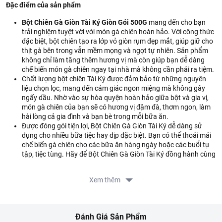
Đặc điểm của sản phẩm
Bột Chiên Gà Giòn Tài Ký Giòn Gói 500G
mang đến cho bạn
trải nghiệm tuyệt vời với món gà chiên hoàn hảo. Với công thức
đặc biệt, bột chiên tạo ra lớp vỏ giòn rụm đẹp mắt, giúp giữ cho
thịt gà bên trong vẫn mềm mọng và ngọt tự nhiên. Sản phẩm
không chỉ làm tăng thêm hương vị mà còn giúp bạn dễ dàng
chế biến món gà chiên ngay tại nhà mà không cần phải ra tiệm.
Chất lượng bột chiên Tài Ký được đảm bảo từ những nguyên
liệu chọn lọc, mang đến cảm giác ngon miệng mà không gây
ngấy dầu. Nhờ vào sự hòa quyện hoàn hảo giữa bột và gia vị,
món gà chiên của bạn sẽ có hương vị đậm đà, thơm ngon, làm
hài lòng cả gia đình và bạn bè trong mỗi bữa ăn.
Được đóng gói tiện lợi, Bột Chiên Gà Giòn Tài Ký dễ dàng sử
dụng cho nhiều bữa tiệc hay dịp đặc biệt. Bạn có thể thoải mái
chế biến gà chiên cho các bữa ăn hàng ngày hoặc các buổi tụ
tập, tiệc tùng. Hãy để Bột Chiên Gà Giòn Tài Ký đồng hành cùng
bạn trong việc tạo ra những món ăn hấp dẫn, ngon miệng và ấn
tượng cho gia đình và những người thân yêu.
Xem thêm
Thành phần của sản phẩm
Bột lúa mì, tinh bột bắp, muối i-ốt, bột tỏi, chất điều vị
Đánh Giá Sản Phẩm
(mononatri L-glutamat), chất tạo xốp (natri hydro carbonat,