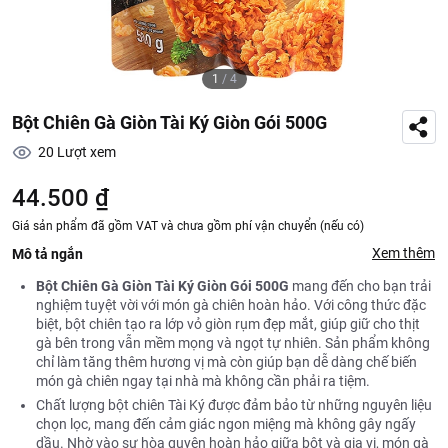
1
/
4
Bột Chiên Gà Giòn Tài Ký Giòn Gói 500G
20
Lượt xem
44.500 ₫
Giá sản phẩm đã gồm VAT và chưa gồm phí vận chuyển (nếu có)
Xem thêm
Mô tả ngắn
Bột Chiên Gà Giòn Tài Ký Giòn Gói 500G
mang đến cho bạn trải
nghiệm tuyệt vời với món gà chiên hoàn hảo. Với công thức đặc
biệt, bột chiên tạo ra lớp vỏ giòn rụm đẹp mắt, giúp giữ cho thịt
gà bên trong vẫn mềm mọng và ngọt tự nhiên. Sản phẩm không
chỉ làm tăng thêm hương vị mà còn giúp bạn dễ dàng chế biến
món gà chiên ngay tại nhà mà không cần phải ra tiệm.
Chất lượng bột chiên Tài Ký được đảm bảo từ những nguyên liệu
chọn lọc, mang đến cảm giác ngon miệng mà không gây ngấy
dầu. Nhờ vào sự hòa quyện hoàn hảo giữa bột và gia vị, món gà