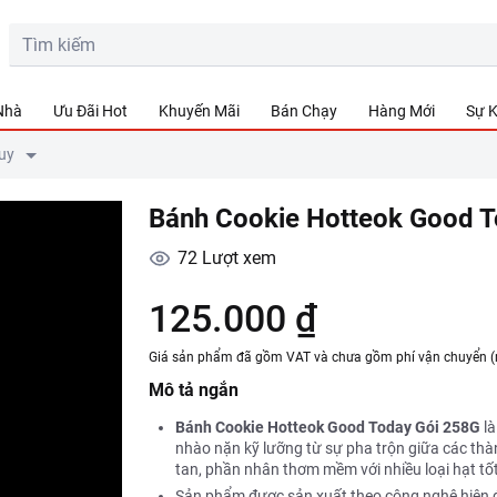
 Nhà
Ưu Đãi Hot
Khuyến Mãi
Bán Chạy
Hàng Mới
Sự K
uy
Bánh Cookie Hotteok Good 
72
Lượt xem
125.000 ₫
Giá sản phẩm đã gồm VAT và chưa gồm phí vận chuyển (
Mô tả ngắn
Bánh Cookie Hotteok Good Today Gói 258G
là
nhào nặn kỹ lưỡng từ sự pha trộn giữa các thàn
tan, phần nhân thơm mềm với nhiều loại hạt tốt
Sản phẩm được sản xuất theo công nghệ hiện đ