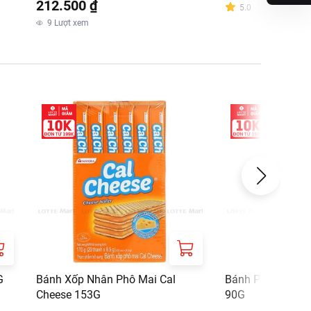
212.500 ₫
5.0
Đánh giá
:
1
9
Lượt xem
 Đô thị mới Nam Thành
G
Bánh Xốp Nhân Phô Mai Cal
Bánh Phô Mai Ri
Cheese 153G
90G