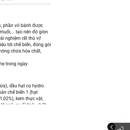
c, phần vỏ bánh được
muối,... tạo nên độ giòn
i nghiệm rất thú vị!
ệu tới chế biến, đóng gói
không chứa hóa chất,
hẹ trong ngày.
dừa), dầu hạt cọ hydro
sản chế biến 1 (hạt
(1,02%), kem thực vật,
ột ngô, muối tinh, chất
hóa: Este của glycerol
 Este của sucrose với các
tổng hợp: Sorbitol