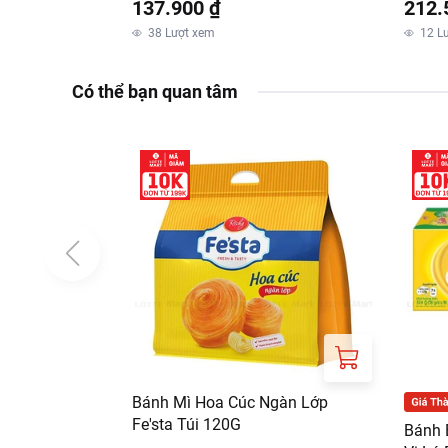
137.900 ₫
212.
Thông tin nhà nhập khẩu
38
Lượt xem
12
L
CÔNG TY TNHH LOT
Địa chỉ: Tầng 3, tò
Có thể bạn quan tâm
phố, Phường Tân Ph
Bánh Mì Hoa Cúc Ngàn Lớp
Fe'sta Túi 120G
Bánh 