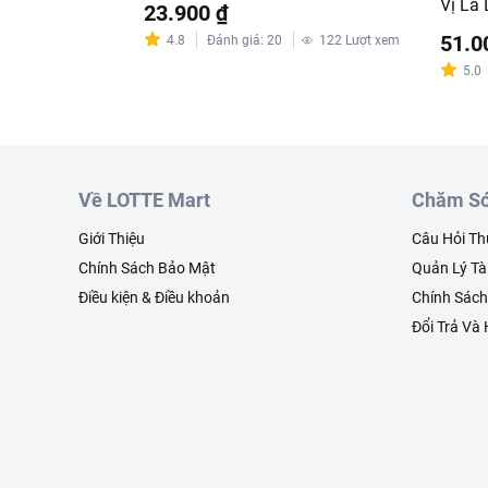
Vị Lá
23.900 ₫
51.0
4.8
Đánh giá
:
20
122
Lượt xem
5.0
Về LOTTE Mart
Chăm Só
Giới Thiệu
Câu Hỏi T
Chính Sách Bảo Mật
Quản Lý Tà
Điều kiện & Điều khoản
Chính Sác
Đổi Trả Và