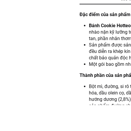
Đặc điểm của sản phẩm
Bánh Cookie Hotteo
nhào nặn kỹ lưỡng từ
tan, phần nhân thơm 
Sản phẩm được sản 
đều diễn ra khép kí
chất bảo quản độc h
Một gói bao gồm nhữ
Thành phần của sản ph
Bột mì, đường, si rô
hóa, dầu olein cọ, d
hướng dương (2,8%)),
sản phẩm đường chế b
điều chỉnh độ acid: 
với acid acetic và a
acid béo (473), chất