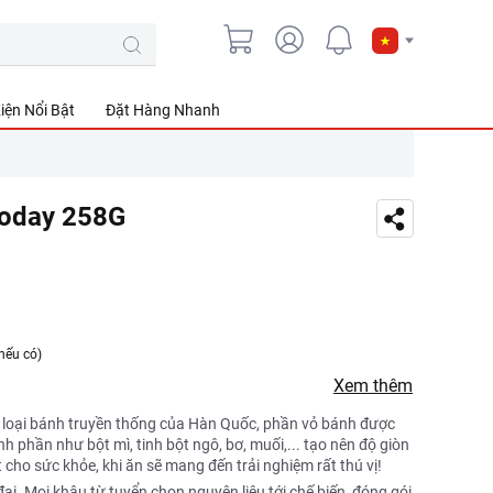
iện Nổi Bật
Đặt Hàng Nhanh
Today 258G
nếu có)
Xem thêm
 loại bánh truyền thống của Hàn Quốc, phần vỏ bánh được
h phần như bột mì, tinh bột ngô, bơ, muối,... tạo nên độ giòn
 cho sức khỏe, khi ăn sẽ mang đến trải nghiệm rất thú vị!
ại. Mọi khâu từ tuyển chọn nguyên liệu tới chế biến, đóng gói