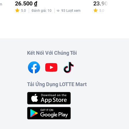
26.500 ₫
23.900 ₫
em
5.0
Đánh giá
:
10
93
Lượt xem
5.0
Đánh giá
:
2
Kết Nối Với Chúng Tôi
Tải Ứng Dụng LOTTE Mart