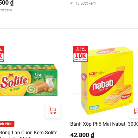
500 ₫
16
Lượt xem
, phân phối:
ượt xem
TE VINA INTERNATIONAL
a nhà Beautiful Sài Gòn, số 02 đường Nguyễn Khắc Viện, Khu A-
ú, Quận 7, Thành phố Hồ Chí Minh, Việt Nam
Bánh Xốp Phô Mai Nabati 300
Bông Lan Cuộn Kem Solite
42.800 ₫