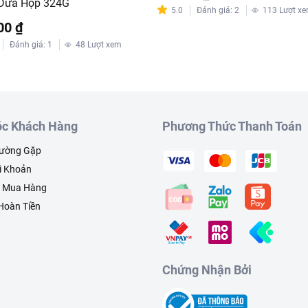
 Dứa Hộp 324G
5.0
Đánh giá
:
2
113
Lượt x
00 ₫
Đánh giá
:
1
48
Lượt xem
c Khách Hàng
Phương Thức Thanh Toán
hường Gặp
i Khoản
h Mua Hàng
 Hoàn Tiền
Chứng Nhận Bởi