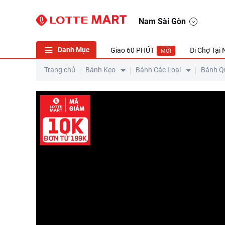
Bánh Cookie Hotteok Good Today Gói 258G
Nam Sài Gòn
Danh Mục
Giao 60 PHÚT
Đi Chợ Tại
MỚI
Trang chủ
Bánh Kẹo
Bánh Các Loại
Bánh Q