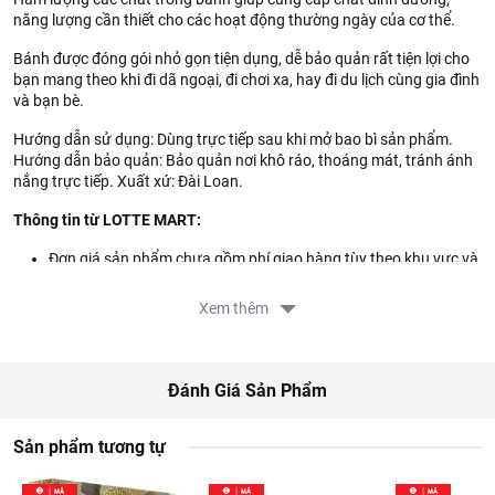
năng lượng cần thiết cho các hoạt động thường ngày của cơ thể.
Bánh được đóng gói nhỏ gọn tiện dụng, dễ bảo quản rất tiện lợi cho
bạn mang theo khi đi dã ngoại, đi chơi xa, hay đi du lịch cùng gia đình
và bạn bè.
Hướng dẫn sử dụng: Dùng trực tiếp sau khi mở bao bì sản phẩm.
Hướng dẫn bảo quản: Bảo quản nơi khô ráo, thoáng mát, tránh ánh
nắng trực tiếp. Xuất xứ: Đài Loan.
Thông tin từ LOTTE MART:
Đơn giá sản phẩm chưa gồm phí giao hàng tùy theo khu vực và
đơn hàng của Quý khách, vui lòng xem chính sách tại:
https://www.lottemart.vn/vi-nsg/faq/39
Xem thêm
Thông tin nhà cung cấp:
Tên công ty: CONG TY TNHH THUC PHAM HUY LINH
Địa chỉ: SO 49, PHO DUONG THANH, PHUONG CUA DONG,
Đánh Giá Sản Phẩm
QUAN HOAN KIEM, THANH PHO HA NOI, VIET NAM
Sản phẩm tương tự