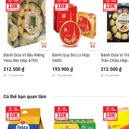
Bánh Dứa Vị Sầu Riêng
Bánh Quy Bơ LU Hộp
Bánh Dứa Vị Tr
Yeou Bin Hộp 470G
540G
Trân Châu Hộp
212.500 ₫
193.900 ₫
212.500 ₫
12
Lượt xem
16
Lượt xem
9
Lượt xem
Có thể bạn quan tâm