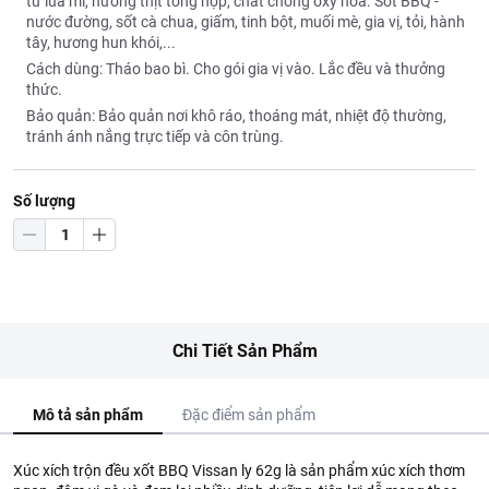
từ lúa mì, hương thịt tổng hợp, chất chống oxy hóa. Sốt BBQ -
nước đường, sốt cà chua, giấm, tinh bột, muối mè, gia vị, tỏi, hành
tây, hương hun khói,...
Cách dùng: Tháo bao bì. Cho gói gia vị vào. Lắc đều và thưởng
thức.
Bảo quản: Bảo quản nơi khô ráo, thoáng mát, nhiệt độ thường,
tránh ánh nắng trực tiếp và côn trùng.
Số lượng
Chi Tiết Sản Phẩm
Mô tả sản phẩm
Đặc điểm sản phẩm
Xúc xích trộn đều xốt BBQ Vissan ly 62g là sản phẩm xúc xích thơm