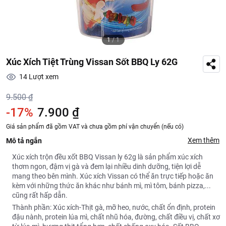
1
/
1
Xúc Xích Tiệt Trùng Vissan Sốt BBQ Ly 62G
14
Lượt xem
9.500 ₫
-17%
7.900 ₫
Giá sản phẩm đã gồm VAT và chưa gồm phí vận chuyển (nếu có)
Xem thêm
Mô tả ngắn
Xúc xích trộn đều xốt BBQ Vissan ly 62g là sản phẩm xúc xích
thơm ngon, đậm vị gà và đem lại nhiều dinh dưỡng, tiện lợi dễ
mang theo bên mình. Xúc xích Vissan có thể ăn trực tiếp hoặc ăn
kèm với những thức ăn khác như bánh mì, mì tôm, bánh pizza,...
cũng rất hấp dẫn.
Thành phần: Xúc xích-Thịt gà, mỡ heo, nước, chất ổn định, protein
đậu nành, protein lúa mì, chất nhũ hóa, đường, chất điều vị, chất xơ