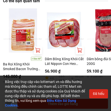
Có thể bạn quan tâm
Dăm Bông Xông Khói Cắt
Dăm bông đùi S
Lát Nippon Con Heo
200G
Ba Rọi Xông Khói
Vàng 200G
Smoked Bacon Trường
56.900 ₫
59.100 ₫
Vinh Gói 500G
145.000 ₫
Đánh
46
Lượt
6
Lượt xem
4.8
giá
:
5
xem
Bằng việc truy cập vào lottemart.vn và điều hướng
64
Lượt xem
mà không điều chỉnh các tham số, LOTTE Mart xin
được thu thập và sử dụng cookies của Quý khách để
Đã hiểu
cung cấp dịch vụ và ưu đãi phù hợp. Để biết thêm
thông tin, vui lòng xem qua
Điều Kiện Sử Dụng
Thêm vào giỏ hàng
Cookies.