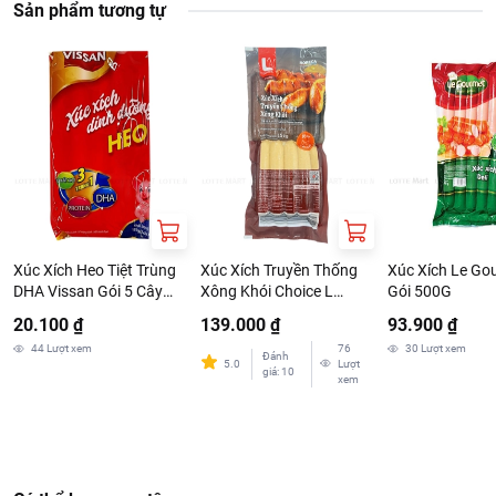
Sản phẩm tương tự
Xúc Xích Heo Tiệt Trùng
Xúc Xích Truyền Thống
Xúc Xích Le Gou
DHA Vissan Gói 5 Cây
Xông Khói Choice L
Gói 500G
35G
1.5kg
20.100 ₫
139.000 ₫
93.900 ₫
44
Lượt xem
76
30
Lượt xem
Đánh
5.0
Lượt
giá
:
10
xem