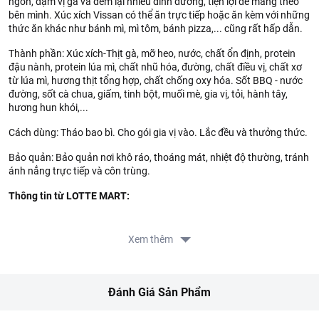
ngon, đậm vị gà và đem lại nhiều dinh dưỡng, tiện lợi dễ mang theo
bên mình. Xúc xích Vissan có thể ăn trực tiếp hoặc ăn kèm với những
thức ăn khác như bánh mì, mì tôm, bánh pizza,... cũng rất hấp dẫn.
Thành phần: Xúc xích-Thịt gà, mỡ heo, nước, chất ổn định, protein
đậu nành, protein lúa mì, chất nhũ hóa, đường, chất điều vị, chất xơ
từ lúa mì, hương thịt tổng hợp, chất chống oxy hóa. Sốt BBQ - nước
đường, sốt cà chua, giấm, tinh bột, muối mè, gia vị, tỏi, hành tây,
hương hun khói,...
Cách dùng: Tháo bao bì. Cho gói gia vị vào. Lắc đều và thưởng thức.
Bảo quản: Bảo quản nơi khô ráo, thoáng mát, nhiệt độ thường, tránh
ánh nắng trực tiếp và côn trùng.
Thông tin từ LOTTE MART:
Đơn giá sản phẩm chưa gồm phí giao hàng tùy theo khu vực và
đơn hàng của Quý khách, vui lòng xem chính sách tại:
Xem thêm
https://www.lottemart.vn/vi-nsg/faq/39
Đánh Giá Sản Phẩm