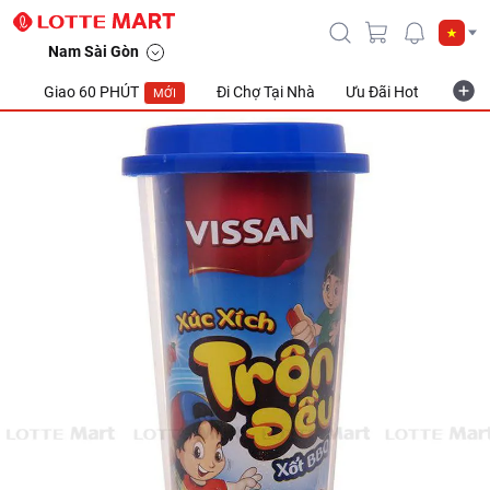
Nam Sài Gòn
Giao 60 PHÚT
Đi Chợ Tại Nhà
Ưu Đãi Hot
Khuyế
MỚI