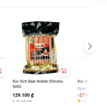
Xúc Xích Beer Arabiki Shinshu
Xúc Xích Việt M
500G
75.000 ₫
129.100 ₫
-27%
54.900 
54
Lượt xem
5.0
Đánh giá
:
1