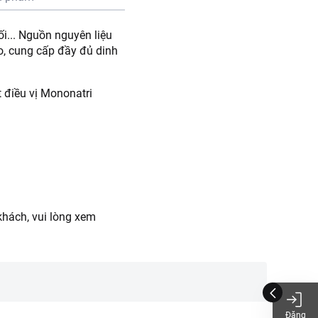
ối... Nguồn nguyên liệu
o, cung cấp đầy đủ dinh
t điều vị Mononatri
hách, vui lòng xem
Đăng