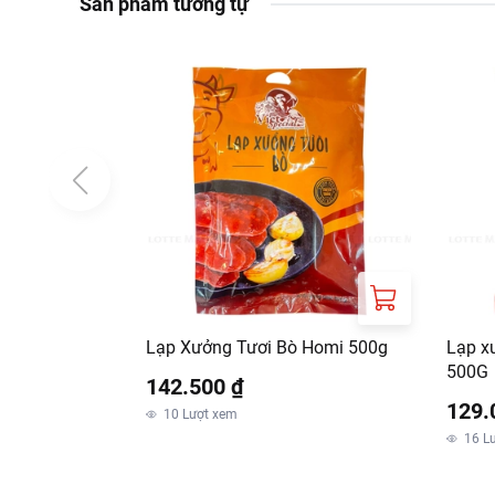
Sản phẩm tương tự
Lạp Xưởng Tươi Bò Homi 500g
Lạp xư
500G
142.500 ₫
129.
10
Lượt xem
16
L