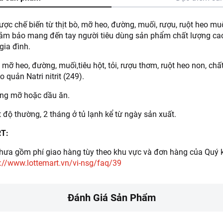
ợc chế biến từ thịt bò, mỡ heo, đường, muối, rượu, ruột heo mu
đảm bảo mang đến tay người tiêu dùng sản phẩm chất lượng ca
gia đình.
 mỡ heo, đường, muối,tiêu hột, tỏi, rượu thơm, ruột heo non, chấ
 quản Natri nitrit (249).
bằng mỡ hoặc dầu ăn.
 độ thường, 2 tháng ở tủ lạnh kể từ ngày sản xuất.
RT:
ưa gồm phí giao hàng tùy theo khu vực và đơn hàng của Quý k
://www.lottemart.vn/vi-nsg/faq/39
Đánh Giá Sản Phẩm