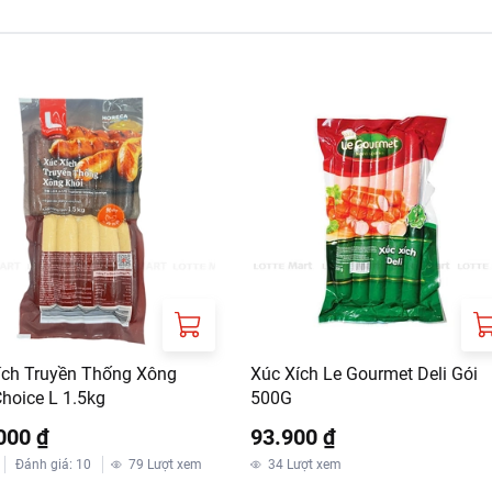
ích Truyền Thống Xông
Xúc Xích Le Gourmet Deli Gói
Choice L 1.5kg
500G
000 ₫
93.900 ₫
Đánh giá
:
10
79
Lượt xem
34
Lượt xem