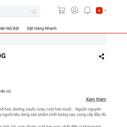
iện Nổi Bật
Đặt Hàng Nhanh
0G
nếu có)
Xem thêm
 mỡ heo, đường, muối, rượu, ruột heo muối... Nguồn nguyên
ay người tiêu dùng sản phẩm chất lượng cao, cung cấp đầy đủ
 hột, tỏi, rượu thơm, ruột heo non, chất điều vị Mononatri