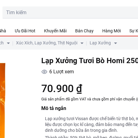
 Nhà
Ưu Đãi Hot
Khuyến Mãi
Bán Chạy
Hàng Mới
Sự K
ch
Xúc Xích, Lạp Xưởng, Thịt Nguội
Lạp Xưởng
Lạp Xưởng Tươi Bò Homi 25
6
Lượt xem
70.900 ₫
Giá sản phẩm đã gồm VAT và chưa gồm phí vận chuyển (
Mô tả ngắn
Lạp xưởng tươi Vissan được chế biến từ thịt bò,
liệu được chọn lọc kĩ càng, đảm bảo mang đến t
dinh dưỡng cho bữa ăn trong gia đình.
Thành phần: 50% thịt bò, mỡ heo, đường, muối,tiêu