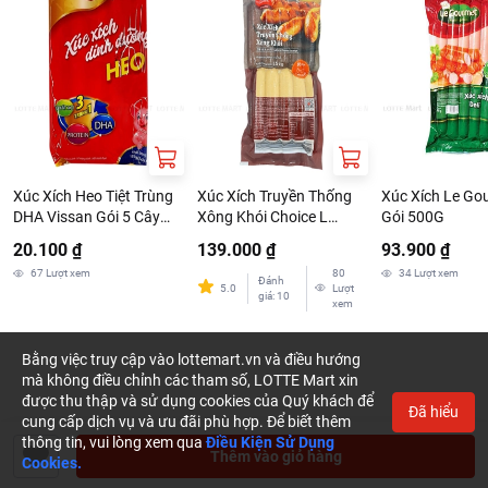
https://www.lottemart.vn/vi-nsg/faq/39
Xúc Xích Heo Tiệt Trùng
Xúc Xích Truyền Thống
Xúc Xích Le Gou
DHA Vissan Gói 5 Cây
Xông Khói Choice L
Gói 500G
35G
1.5kg
20.100 ₫
139.000 ₫
93.900 ₫
67
Lượt xem
80
34
Lượt xem
Đánh
5.0
Lượt
giá
:
10
xem
Bằng việc truy cập vào lottemart.vn và điều hướng
mà không điều chỉnh các tham số, LOTTE Mart xin
được thu thập và sử dụng cookies của Quý khách để
Đã hiểu
cung cấp dịch vụ và ưu đãi phù hợp. Để biết thêm
thông tin, vui lòng xem qua
Điều Kiện Sử Dụng
Thêm vào giỏ hàng
Cookies.