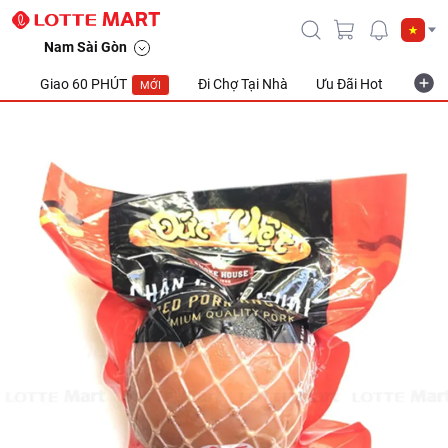
Nam Sài Gòn
Giao 60 PHÚT
Đi Chợ Tại Nhà
Ưu Đãi Hot
Khuyế
MỚI