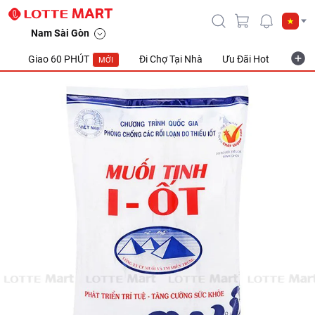
Muối Tinh I-Ốt Bình Định 500G
Nam Sài Gòn
Giao 60 PHÚT
Đi Chợ Tại Nhà
Ưu Đãi Hot
Khuyế
MỚI