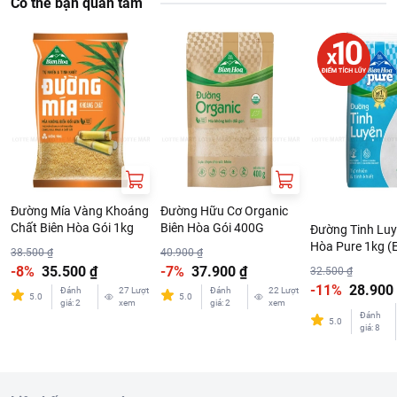
Có thể bạn quan tâm
Đường Mía Vàng Khoáng
Đường Hữu Cơ Organic
Chất Biên Hòa Gói 1kg
Biên Hòa Gói 400G
Đường Tinh Luy
Hòa Pure 1kg (
38.500 ₫
40.900 ₫
-8%
35.500 ₫
-7%
37.900 ₫
32.500 ₫
-11%
28.900
Đánh
27
Lượt
Đánh
22
Lượt
5.0
5.0
giá
:
2
xem
giá
:
2
xem
Đánh
5.0
giá
:
8