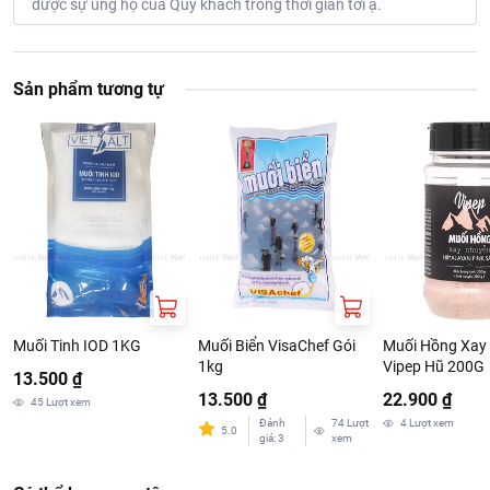
được sự ủng hộ của Quý khách trong thời gian tới ạ.
Sản phẩm tương tự
Muối Tinh IOD 1KG
Muối Biển VisaChef Gói
Muối Hồng Xay
1kg
Vipep Hũ 200G
13.500 ₫
13.500 ₫
22.900 ₫
45
Lượt xem
Đánh
74
Lượt
4
Lượt xem
5.0
giá
:
3
xem