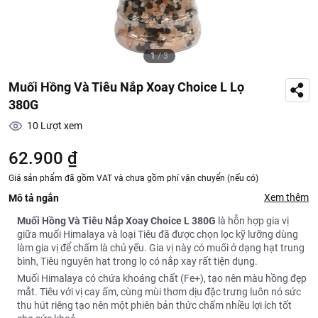
1
/
3
Muối Hồng Và Tiêu Nắp Xoay Choice L Lọ
380G
10
Lượt xem
62.900 ₫
Giá sản phẩm đã gồm VAT và chưa gồm phí vận chuyển (nếu có)
Xem thêm
Mô tả ngắn
Muối Hồng Và Tiêu Nắp Xoay Choice L 380G
là hỗn hợp gia vị
giữa muối Himalaya và loại Tiêu đã được chọn lọc kỹ lưỡng dùng
làm gia vị để chấm là chủ yếu. Gia vị này có muối ở dạng hạt trung
bình, Tiêu nguyên hạt trong lọ có nắp xay rất tiện dụng.
Muối Himalaya có chứa khoáng chất (Fe+), tạo nên màu hồng đẹp
mắt. Tiêu với vị cay ấm, cùng mùi thơm dịu đặc trưng luôn nó sức
thu hút riêng tạo nên một phiên bản thức chấm nhiều lợi ích tốt