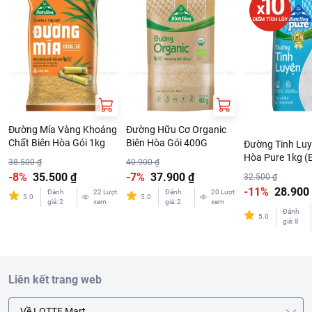
Đơn giá sản phẩm chưa gồm phí giao hàng tùy theo khu vực và
đơn hàng của Quý khách, vui lòng xem chính sách tại:
https://www.lottemart.vn/vi-nsg/faq/39
Đường Mía Vàng Khoáng
Đường Hữu Cơ Organic
Chất Biên Hòa Gói 1kg
Biên Hòa Gói 400G
Đường Tinh Luy
Hòa Pure 1kg (
38.500 ₫
40.900 ₫
-8%
35.500 ₫
-7%
37.900 ₫
32.500 ₫
-11%
28.900
Đánh
22
Lượt
Đánh
20
Lượt
5.0
5.0
giá
:
2
xem
giá
:
2
xem
Đánh
5.0
giá
:
8
Liên kết trang web
Về LOTTE Mart