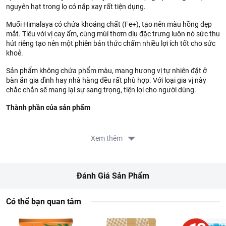
nguyên hạt trong lọ có nắp xay rất tiện dụng.
Muối Himalaya có chứa khoáng chất (Fe+), tạo nên màu hồng đẹp
mắt. Tiêu với vị cay ấm, cùng mùi thơm dịu đặc trưng luôn nó sức thu
hút riêng tạo nên một phiên bản thức chấm nhiều lợi ích tốt cho sức
khoẻ.
Sản phẩm không chứa phẩm màu, mang hương vị tự nhiên đặt ở
bàn ăn gia đình hay nhà hàng đều rất phù hợp. Với loại gia vị này
chắc chắn sẽ mang lại sự sang trọng, tiện lợi cho người dùng.
Thành phần của sản phẩm
85% muối hồng Himalaya, 15% tiêu đen tiệt trùng.
Xem thêm
Hướng dẫn sử dụng
Dùng làm gia vị, mở nắp vặn cối xay, xay cho đến khi đủ lượng
dùng.
Đánh Giá Sản Phẩm
Hướng dẫn bảo quản
Có thể bạn quan tâm
Bảo quản nơi khô ráo, thoáng mát, tránh ánh nắng trực tiếp.
Thông tin từ LOTTE MART: