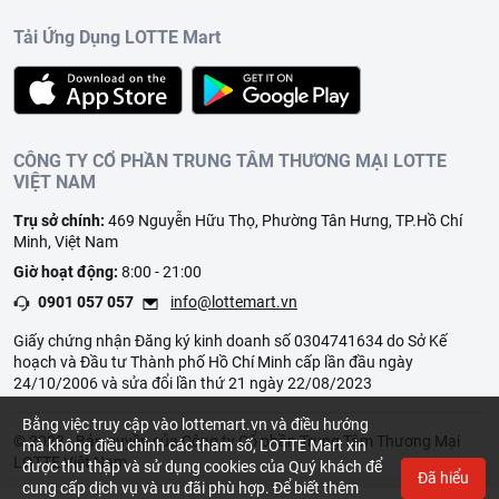
Tải Ứng Dụng LOTTE Mart
CÔNG TY CỔ PHẦN TRUNG TÂM THƯƠNG MẠI LOTTE
VIỆT NAM
Trụ sở chính:
469 Nguyễn Hữu Thọ, Phường Tân Hưng, TP.Hồ Chí
Minh, Việt Nam
Giờ hoạt động:
8:00 - 21:00
0901 057 057
info@lottemart.vn
Giấy chứng nhận Đăng ký kinh doanh số 0304741634 do Sở Kế
hoạch và Đầu tư Thành phố Hồ Chí Minh cấp lần đầu ngày
24/10/2006 và sửa đổi lần thứ 21 ngày 22/08/2023
Bằng việc truy cập vào lottemart.vn và điều hướng
© 2023 - Bản quyền của Công ty Cổ phần Trung Tâm Thương Mại
mà không điều chỉnh các tham số, LOTTE Mart xin
LOTTE Việt Nam
được thu thập và sử dụng cookies của Quý khách để
Đã hiểu
cung cấp dịch vụ và ưu đãi phù hợp. Để biết thêm