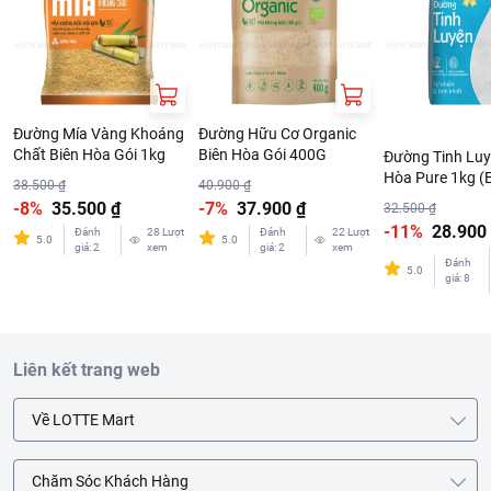
Đường Mía Vàng Khoáng
Đường Hữu Cơ Organic
Chất Biên Hòa Gói 1kg
Biên Hòa Gói 400G
Đường Tinh Luy
Hòa Pure 1kg (
38.500 ₫
40.900 ₫
-8%
35.500 ₫
-7%
37.900 ₫
32.500 ₫
-11%
28.900
Đánh
28
Lượt
Đánh
22
Lượt
5.0
5.0
giá
:
2
xem
giá
:
2
xem
Đánh
5.0
giá
:
8
Liên kết trang web
Về LOTTE Mart
Chăm Sóc Khách Hàng