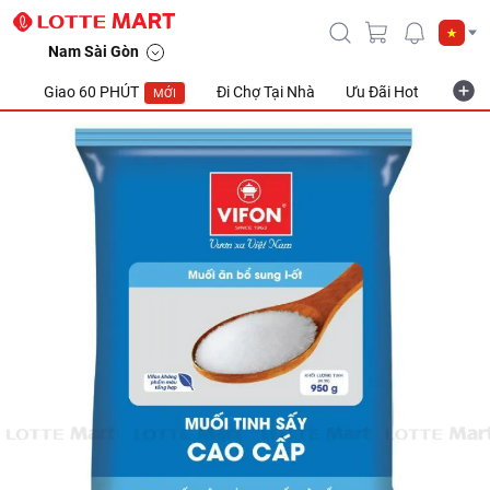
Muối Tinh Sấy Cao Cấp 950G
Nam Sài Gòn
Giao 60 PHÚT
Đi Chợ Tại Nhà
Ưu Đãi Hot
Khuyế
MỚI