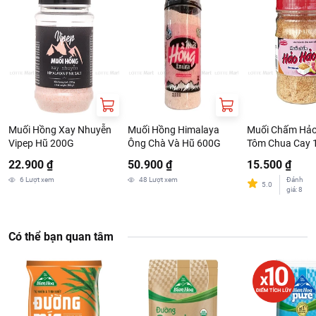
Muối Hồng Xay Nhuyễn
Muối Hồng Himalaya
Muối Chấm Hả
Vipep Hũ 200G
Ông Chà Và Hũ 600G
Tôm Chua Cay 
22.900 ₫
50.900 ₫
15.500 ₫
6
Lượt xem
48
Lượt xem
Đánh
5.0
giá
:
8
Có thể bạn quan tâm