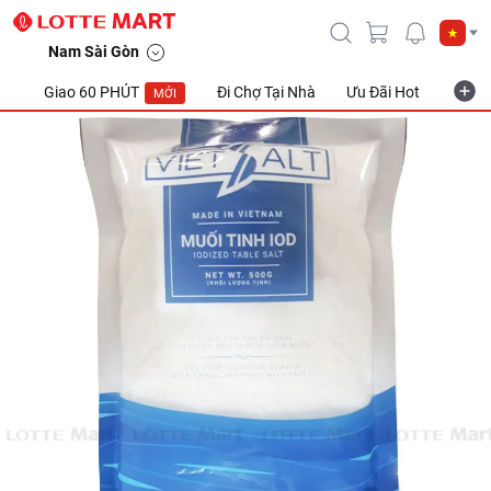
Muối Tinh IOD 500G
Nam Sài Gòn
Giao 60 PHÚT
Đi Chợ Tại Nhà
Ưu Đãi Hot
Khuyế
MỚI