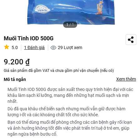
1
/
1
Muối Tinh IOD 500G
5.0
1 Đánh giá
29
Lượt xem
9.200 ₫
Giá sản phẩm đã gồm VAT và chưa gồm phí vận chuyển (nếu có)
Xem thêm
Mô tả ngắn
Muối Tinh IOD 500G được sản xuất theo quy trình hiện đại với các
khâu làm sạch kĩ lưỡng, mang đến những hạt muối sạch và mịn
nhất.
Dù đã qua khâu chế biến sạch nhưng muối vẫn giữ được hàm
lượng i-ốt và các khoáng chất tốt cho sức khỏe.
Bạn có thể dùng muối để phòng chống các căn bệnh gây rối loạn
và ảnh hưởng không tốt đến việc phát triển trí tuệ ở trẻ em, giúp
ngăn ngừa bệnh bướu cổ.