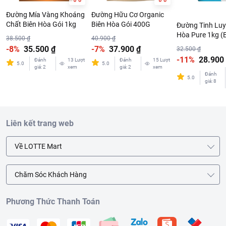
Đường Mía Vàng Khoáng
Đường Hữu Cơ Organic
Chất Biên Hòa Gói 1kg
Biên Hòa Gói 400G
Đường Tinh Luy
Hòa Pure 1kg (
38.500 ₫
40.900 ₫
-8%
35.500 ₫
-7%
37.900 ₫
32.500 ₫
-11%
28.900
Đánh
13
Lượt
Đánh
15
Lượt
5.0
5.0
giá
:
2
xem
giá
:
2
xem
Đánh
5.0
giá
:
8
Liên kết trang web
Về LOTTE Mart
Chăm Sóc Khách Hàng
Phương Thức Thanh Toán