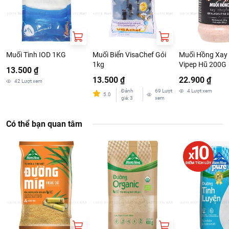
Muối Tinh IOD 1KG
Muối Biển VisaChef Gói
Muối Hồng Xay
1kg
Vipep Hũ 200G
13.500 ₫
13.500 ₫
22.900 ₫
42
Lượt xem
Đánh
69
Lượt
4
Lượt xem
5.0
giá
:
3
xem
Có thể bạn quan tâm