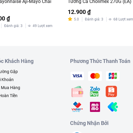
ayonnaise Aji-Mayo Chai
Tương Cà Cholimex 270G (EA)
12.900 ₫
00 ₫
5.0
Đánh giá
:
3
68
Lượt xe
Đánh giá
:
3
49
Lượt xem
c Khách Hàng
Phương Thức Thanh Toán
hường Gặp
i Khoản
h Mua Hàng
 Hoàn Tiền
Chứng Nhận Bởi