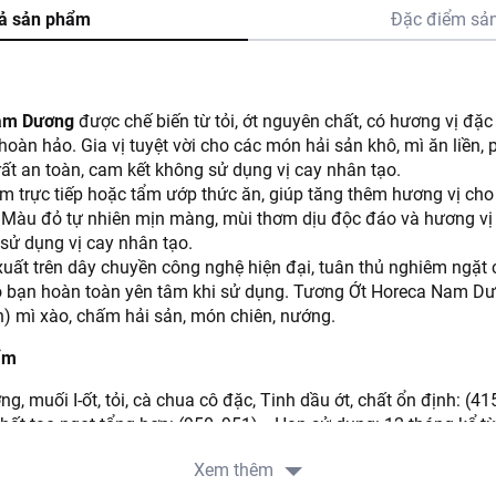
ả sản phẩm
Đặc điểm sả
am Dương
được chế biến từ tỏi, ớt nguyên chất, có hương vị đặ
hoàn hảo. Gia vị tuyệt vời cho các món hải sản khô, mì ăn liền, p
rất an toàn, cam kết không sử dụng vị cay nhân tạo.
trực tiếp hoặc tẩm ướp thức ăn, giúp tăng thêm hương vị cho 
 Màu đỏ tự nhiên mịn màng, mùi thơm dịu độc đáo và hương vị
 sử dụng vị cay nhân tạo.
uất trên dây chuyền công nghệ hiện đại, tuân thủ nghiêm ngặt c
o bạn hoàn toàn yên tâm khi sử dụng. Tương Ớt Horeca Nam D
n) mì xào, chấm hải sản, món chiên, nướng.
ẩm
ng, muối I-ốt, tỏi, cà chua cô đặc, Tinh dầu ớt, chất ổn định: (41
chất tạo ngọt tổng hợp: (950, 951)… Hạn sử dụng: 12 tháng kể t
Xem thêm