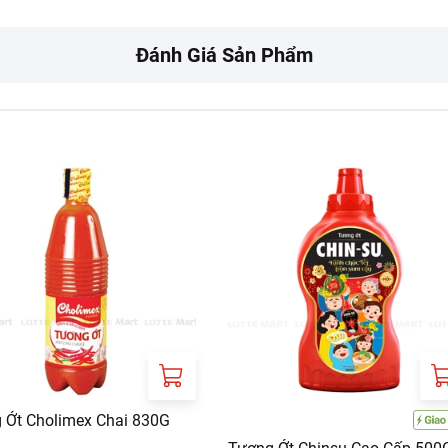
oặc dùng làm gia vị tẩm ướp.
Đánh Giá Sản Phẩm
, thoáng mát, tránh ánh nắng trực tiếp.
RT:
ưa gồm phí giao hàng tùy theo khu vực và đơn hàng của Quý k
://www.lottemart.vn/vi-nsg/faq/39
 Ớt Cholimex Chai 830G