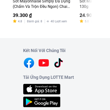
Sốt Mayonnaise Simply Đa Dụng
Sốt Mayonnaise 
(Chấm Và Trộn Đều Ngon) Chai
130g
230G
39.300 ₫
24.900 ₫
m
4.8
Đánh giá
:
8
40
Lượt xem
5.0
Đánh giá
:
1
Kết Nối Với Chúng Tôi
Tải Ứng Dụng LOTTE Mart