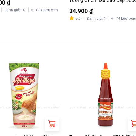
Tương Ớt Chinsu Cao Cấp 500
00 ₫
34.900 ₫
Đánh giá
:
10
103
Lượt xem
5.0
Đánh giá
:
4
74
Lượt xe