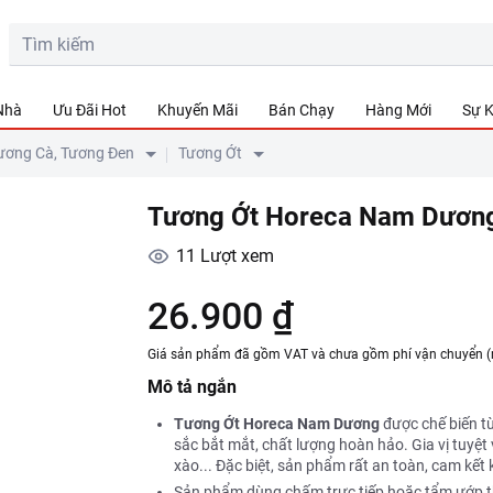
 Nhà
Ưu Đãi Hot
Khuyến Mãi
Bán Chạy
Hàng Mới
Sự K
ương Cà, Tương Đen
Tương Ớt
Tương Ớt Horeca Nam Dương
11
Lượt xem
26.900 ₫
Giá sản phẩm đã gồm VAT và chưa gồm phí vận chuyển (
Mô tả ngắn
Tương Ớt Horeca Nam Dương
được chế biến từ
sắc bắt mắt, chất lượng hoàn hảo. Gia vị tuyệt 
xào... Đặc biệt, sản phẩm rất an toàn, cam kết
Sản phẩm dùng chấm trực tiếp hoặc tẩm ướp th