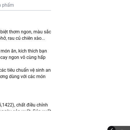
n phẩm
c biệt thơm ngon, màu sắc
hở, rau củ chiên xào...
món ăn, kích thích bạn
 cay ngon vô cùng hấp
ác tiêu chuẩn vệ sinh an
ương dùng với các món
5,1422), chất điều chỉnh
ừ ngày sản xuất. Sản xuất