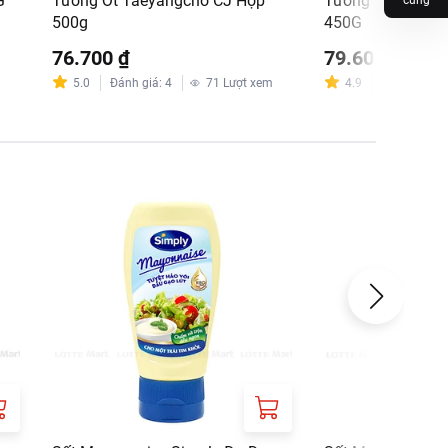
G
Tương Ớt Taeyangcho CJ Hộp
Tương Chấm Thị
cùng
500g
450G
76.700 ₫
79.600 ₫
m
5.0
Đánh giá
:
4
71
Lượt xem
4.9
Đánh giá
:
6