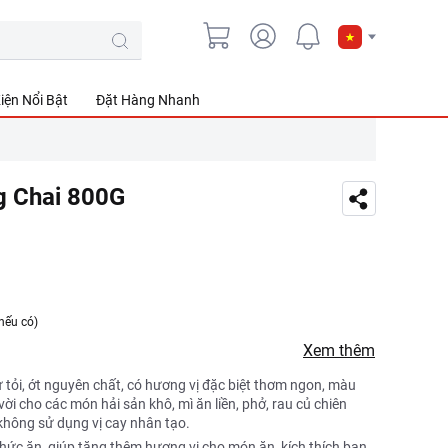
iện Nổi Bật
Đặt Hàng Nhanh
 Chai 800G
nếu có)
Xem thêm
 tỏi, ớt nguyên chất, có hương vị đặc biệt thơm ngon, màu
vời cho các món hải sản khô, mì ăn liền, phở, rau củ chiên
 không sử dụng vị cay nhân tạo.
ức ăn, giúp tăng thêm hương vị cho món ăn, kích thích bạn