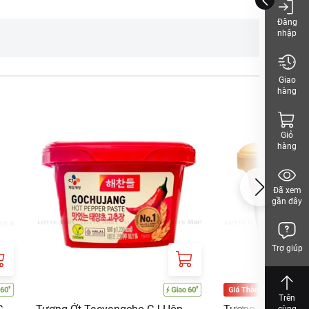
Đăng
nhập
Giao
hàng
Giỏ
hàng
hách, vui lòng xem
Đã xem
gần đây
Trợ giúp
Trên