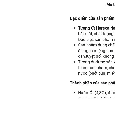
Mô t
Đặc điểm của sản phẩm
Tương Ớt Horeca N
bắt mắt, chất lượng 
Đặc biệt, sản phẩm 
Sản phẩm dùng chấm 
ăn ngon miệng hơn.
dẫn,tuyệt đối không
Tương ớt được sản x
toàn thực phẩm, ch
nước (phở, bún, miế
Thành phần của sản ph
Nước, Ớt (4,8%), đườ
độ acid: (330,260), 
tại: Việt Nam.
Hướng dẫn sử dụng