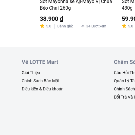
Sốt Mayonnaise Aji-Mayo Vị Chua
Sốt M
Béo Chai 260g
430g
38.900 ₫
59.9
5.0
Đánh giá
:
1
34
Lượt xem
5.0
Về LOTTE Mart
Chăm Só
Giới Thiệu
Câu Hỏi T
Chính Sách Bảo Mật
Quản Lý Tà
Điều kiện & Điều khoản
Chính Sác
Đổi Trả Và