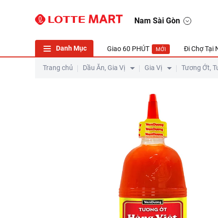
Nam Sài Gòn
Danh Mục
Giao 60 PHÚT
Đi Chợ Tại
MỚI
Trang chủ
Dầu Ăn, Gia Vị
Gia Vị
Tương Ớt, T