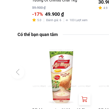
Tương Ớt Chinsu Chai 1kg
30.9
59.900 ₫
4.9
-17%
49.900 ₫
5.0
Đánh giá
:
6
103
Lượt xem
Có thể bạn quan tâm