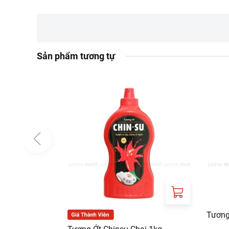
Sử dụng trực tiếp h
Hướng dẫn bảo quản
Sản phẩm tương tự
Bảo quản nơi khô ráo
Thông tin từ LOTTE MA
Đơn giá sản phẩm ch
chính sách tại:
https
Tương