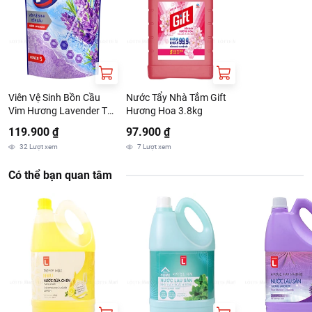
Viên Vệ Sinh Bồn Cầu
Nước Tẩy Nhà Tắm Gift
Vim Hương Lavender Túi
Hương Hoa 3.8kg
5 Vỉ x 50G
119.900 ₫
97.900 ₫
32
Lượt xem
7
Lượt xem
Có thể bạn quan tâm