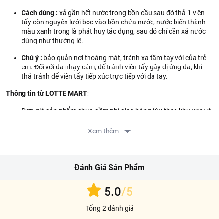
Cách dùng :
xả gần hết nước trong bồn cầu sau đó thả 1 viên
tẩy còn nguyên lưới bọc vào bồn chứa nước, nước biến thành
màu xanh trong là phát huy tác dụng, sau đó chỉ cần xả nước
dùng như thường lệ.
Chú ý :
bảo quản nơi thoáng mát, tránh xa tầm tay với của trẻ
em. Đối với da nhạy cảm, để tránh viên tẩy gây dị ứng da, khi
thả tránh để viên tẩy tiếp xúc trực tiếp với da tay.
Thông tin từ LOTTE MART:
Đơn giá sản phẩm chưa gồm phí giao hàng tùy theo khu vực và
đơn hàng của Quý khách, vui lòng xem chính sách tại:
https://www.lottemart.vn/vi-nsg/faq/39
Xem thêm
Chính sách bảo hành sản phẩm tại:
https://www.lottemart.vn/vi-nsg/faq/85
Đánh Giá Sản Phẩm
5.0
/5
Tổng 2 đánh giá