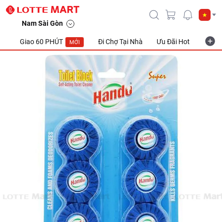
Nam Sài Gòn
Giao 60 PHÚT
Đi Chợ Tại Nhà
Ưu Đãi Hot
Khuyế
MỚI