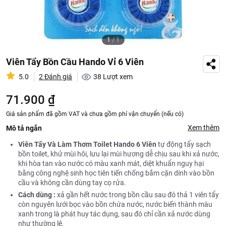
1
/
1
Viên Tẩy Bồn Cầu Hando Vỉ 6 Viên
5.0
2 Đánh giá
38
Lượt xem
71.900 ₫
Giá sản phẩm đã gồm VAT và chưa gồm phí vận chuyển (nếu có)
Xem thêm
Mô tả ngắn
Viên Tẩy Và Làm Thơm Toilet Hando 6 Viên
tự động tẩy sạch
bồn toilet, khử mùi hôi, lưu lại mùi hương dễ chịu sau khi xả nước,
khi hòa tan vào nước có màu xanh mát, diệt khuẩn nguy hại
bằng công nghệ sinh học tiên tiến chống bắm cặn dính vào bồn
cầu và không cần dùng tay cọ rửa.
Cách dùng :
xả gần hết nước trong bồn cầu sau đó thả 1 viên tẩy
còn nguyên lưới bọc vào bồn chứa nước, nước biến thành màu
xanh trong là phát huy tác dụng, sau đó chỉ cần xả nước dùng
như thường lệ.