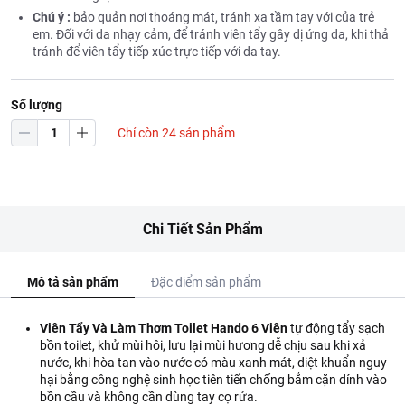
Chú ý :
bảo quản nơi thoáng mát, tránh xa tầm tay với của trẻ
em. Đối với da nhạy cảm, để tránh viên tẩy gây dị ứng da, khi thả
tránh để viên tẩy tiếp xúc trực tiếp với da tay.
Số lượng
Chỉ còn 24 sản phẩm
Chi Tiết Sản Phẩm
Mô tả sản phẩm
Đặc điểm sản phẩm
Viên Tẩy Và Làm Thơm Toilet Hando 6 Viên
tự động tẩy sạch
bồn toilet, khử mùi hôi, lưu lại mùi hương dễ chịu sau khi xả
nước, khi hòa tan vào nước có màu xanh mát, diệt khuẩn nguy
hại bằng công nghệ sinh học tiên tiến chống bắm cặn dính vào
bồn cầu và không cần dùng tay cọ rửa.