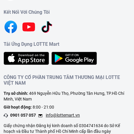
Chính sách bảo hành sản phẩm tại:
https://www.lottemart.vn/vi-nsg/faq/85
Kết Nối Với Chúng Tôi
Tải Ứng Dụng LOTTE Mart
CÔNG TY CỔ PHẦN TRUNG TÂM THƯƠNG MẠI LOTTE
VIỆT NAM
Trụ sở chính:
469 Nguyễn Hữu Thọ, Phường Tân Hưng, TP.Hồ Chí
Minh, Việt Nam
Giờ hoạt động:
8:00 - 21:00
0901 057 057
info@lottemart.vn
Giấy chứng nhận Đăng ký kinh doanh số 0304741634 do Sở Kế
hoạch và Đầu tư Thành phố Hồ Chí Minh cấp lần đầu ngày