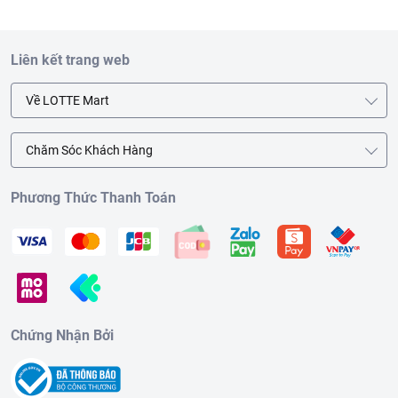
Hướng dẫn sử dụng:
Liên kết trang web
Bước 1: Đổ trực tiếp sản phẩm lên miếng rửa chén đã được
thấm nước.
Về LOTTE Mart
Bước 2: Bóp nhẹ để tạo bọt rồi rửa chén.
Bước 3: Sau đó tráng lại bằng nước sạch.
Chăm Sóc Khách Hàng
Hướng dẫn bảo quản:
Bảo quản nơi khô ráo, thoáng mát, tránh ánh
nắng trực tiếp. Không để sản phẩm nơi ẩm ướt, có độ ẩm cao.
Phương Thức Thanh Toán
Lưu ý:
Để xa tầm tay trẻ em. Không được uống. Đậy kín sản phẩm sau
khi sử dụng.
Nếu sản phẩm dính vào mắt, rửa sạch bằng nước. Nếu nuốt
phải, uống ngay 1 ly nước hoặc sữa, nếu cần thì đến cơ sở y tế.
Thông tin từ LOTTE MART:
Chứng Nhận Bởi
Đơn giá sản phẩm chưa gồm phí giao hàng tùy theo khu vực và
đơn hàng của Quý khách, vui lòng xem chính sách tại:
https://www.lottemart.vn/vi-nsg/faq/39