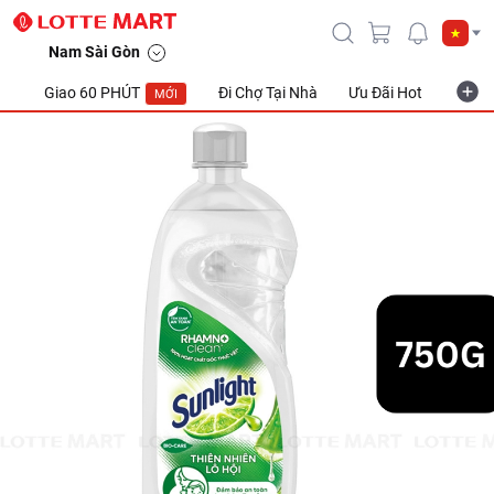
Nước Rửa Chén Sunlight Thiên Nhiên Hương Lô Hội Chai 750g
Nam Sài Gòn
Giao 60 PHÚT
Đi Chợ Tại Nhà
Ưu Đãi Hot
Khuyế
MỚI