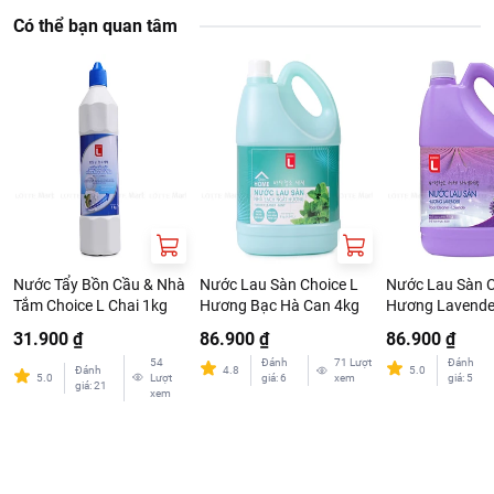
Đánh bay mọi vết dầu mỡ cứng đầu.
Có thể bạn quan tâm
Thân thiện với môi trường.
Nước Tẩy Bồn Cầu & Nhà
Nước Lau Sàn Choice L
Nước Lau Sàn C
Tắm Choice L Chai 1kg
Hương Bạc Hà Can 4kg
Hương Lavende
4kg
31.900 ₫
86.900 ₫
86.900 ₫
54
Đánh
71
Lượt
Đánh
Đánh
4.8
5.0
5.0
Lượt
giá
:
6
xem
giá
:
5
giá
:
21
xem