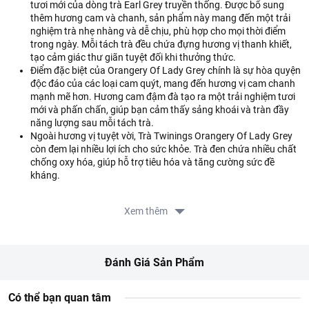
tươi mới của dòng trà Earl Grey truyền thống. Được bổ sung
thêm hương cam và chanh, sản phẩm này mang đến một trải
nghiệm trà nhẹ nhàng và dễ chịu, phù hợp cho mọi thời điểm
trong ngày. Mỗi tách trà đều chứa đựng hương vị thanh khiết,
tạo cảm giác thư giãn tuyệt đối khi thưởng thức.
Điểm đặc biệt của Orangery Of Lady Grey chính là sự hòa quyện
độc đáo của các loại cam quýt, mang đến hương vị cam chanh
mạnh mẽ hơn. Hương cam đậm đà tạo ra một trải nghiệm tươi
mới và phấn chấn, giúp bạn cảm thấy sảng khoái và tràn đầy
năng lượng sau mỗi tách trà.
Ngoài hương vị tuyệt vời, Trà Twinings Orangery Of Lady Grey
còn đem lại nhiều lợi ích cho sức khỏe. Trà đen chứa nhiều chất
chống oxy hóa, giúp hỗ trợ tiêu hóa và tăng cường sức đề
kháng.
Thành phần của sản phẩm
Xem thêm
Trà đen (93%), vỏ cam, vỏ chanh, hoa thanh cúc xanh, hương
liệu nhân tạo.
Hướng dẫn sử dụng
Đánh Giá Sản Phẩm
Dùng 1 thìa cà phê cho mỗi tách trà, thêm nước mới đun sôi, ủ
Có thể bạn quan tâm
trong 2-3 phút. Có thể thêm 1 giọt sữa, một lát chanh hoặc cam