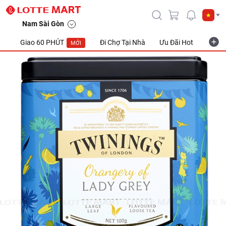
Nam Sài Gòn
Giao 60 PHÚT
Đi Chợ Tại Nhà
Ưu Đãi Hot
Khuyế
MỚI