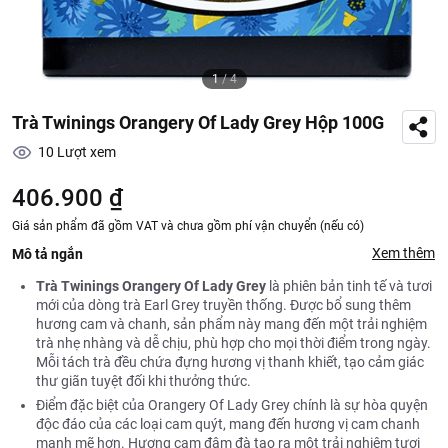
1
/
4
Trà Twinings Orangery Of Lady Grey Hộp 100G
10
Lượt xem
406.900 ₫
Giá sản phẩm đã gồm VAT và chưa gồm phí vận chuyển (nếu có)
Xem thêm
Mô tả ngắn
Trà Twinings Orangery Of Lady Grey
là phiên bản tinh tế và tươi
mới của dòng trà Earl Grey truyền thống. Được bổ sung thêm
hương cam và chanh, sản phẩm này mang đến một trải nghiệm
trà nhẹ nhàng và dễ chịu, phù hợp cho mọi thời điểm trong ngày.
Mỗi tách trà đều chứa đựng hương vị thanh khiết, tạo cảm giác
thư giãn tuyệt đối khi thưởng thức.
Điểm đặc biệt của Orangery Of Lady Grey chính là sự hòa quyện
độc đáo của các loại cam quýt, mang đến hương vị cam chanh
mạnh mẽ hơn. Hương cam đậm đà tạo ra một trải nghiệm tươi