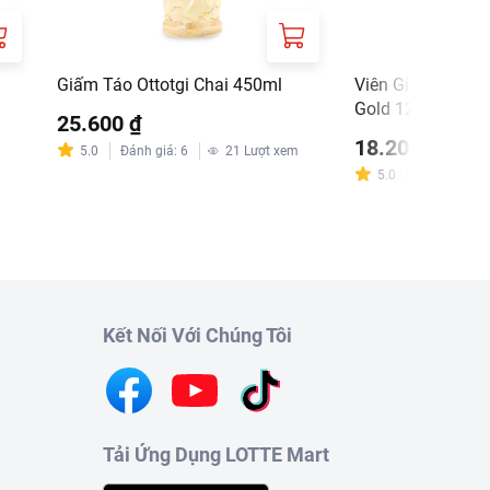
Giấm Táo Ottotgi Chai 450ml
Viên Gia Vị Phở 
Gold 126g
25.600 ₫
18.200 ₫
5.0
Đánh giá
:
6
21
Lượt xem
5.0
Đánh giá
:
2
Kết Nối Với Chúng Tôi
Tải Ứng Dụng LOTTE Mart