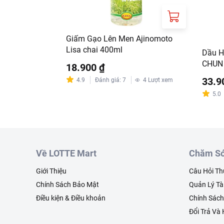
Giấm Gạo Lên Men Ajinomoto
Lisa chai 400ml
Dầu H
CHUN 
18.900 ₫
33.9
4.9
Đánh giá
:
7
4
Lượt xem
5.0
Về LOTTE Mart
Chăm Só
Giới Thiệu
Câu Hỏi T
Chính Sách Bảo Mật
Quản Lý Tà
Điều kiện & Điều khoản
Chính Sác
Đổi Trả Và