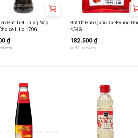
Đen Hạt Tiệt Trùng Nắp
Bột Ớt Hàn Quốc TaeKyung Gó
Choice L Lọ 170G
454G
00 ₫
182.500 ₫
ượt xem
58
Lượt xem