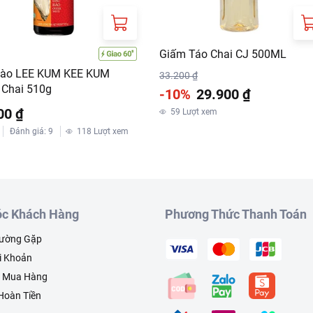
Giấm Táo Chai CJ 500ML
ào LEE KUM KEE KUM
33.200 ₫
Chai 510g
-10%
29.900 ₫
00 ₫
59
Lượt xem
Đánh giá
:
9
118
Lượt xem
c Khách Hàng
Phương Thức Thanh Toán
hường Gặp
i Khoản
h Mua Hàng
 Hoàn Tiền