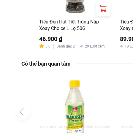
Tiêu Đen Hạt Tiệt Trùng Nắp
Tiêu 
Xoay Choice L Lọ 50G
Xoay 
46.900 ₫
89.9
5.0
Đánh giá
:
2
29
Lượt xem
18
L
Có thể bạn quan tâm