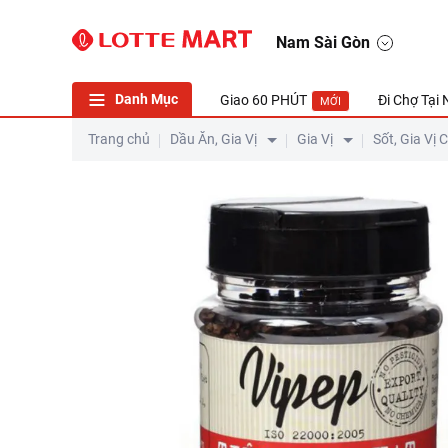
Nam Sài Gòn
Danh Mục
Giao 60 PHÚT
Đi Chợ Tại
MỚI
Trang chủ
Dầu Ăn, Gia Vị
Gia Vị
Sốt, Gia Vị 