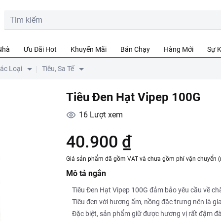
 Nhà
Ưu Đãi Hot
Khuyến Mãi
Bán Chạy
Hàng Mới
Sự K
Các Loại
Tiêu, Sa Tế
Tiêu Đen Hạt Vipep 100G
16
Lượt xem
40.900 ₫
Giá sản phẩm đã gồm VAT và chưa gồm phí vận chuyển (
Mô tả ngắn
Tiêu Đen Hạt Vipep 100G đảm bảo yêu cầu về chất
Tiêu đen với hương ấm, nồng đặc trưng nên là gia
Đặc biệt, sản phẩm giữ được hương vị rất đậm đ