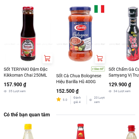
Sốt TERIYAKI Đậm Đặc
Sốt Chấm Gà C
Kikkoman Chai 250ML
Samyang Vị Tru
Sốt Cà Chua Bolognese
Thống Chai 20
Hiệu Barilla Hũ 400G
157.900 ₫
129.900 ₫
152.500 ₫
35
Lượt xem
34
Lượt xem
Đánh
20
Lượt
5.0
giá
:
4
xem
Có thể bạn quan tâm