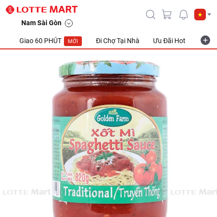
Nam Sài Gòn
Giao 60 PHÚT
Đi Chợ Tại Nhà
Ưu Đãi Hot
Khuyế
MỚI