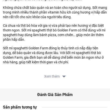
Không chứa chất bảo quản và an toàn cho người sử dụng. Sốt mang
trong mình nhiều thành phần vitamin hữu ích cùng hương vị hấp dẫn
nên rất tốt cho sức khỏe của người tiêu dùng.
Cà chua và thịt bò hòa với gia vị vừa phải tạo nên hương vị đặc biệt
thơm ngon. Sốt mì spaghetti thịt bò Golden Farm có thể dùng với mì
spaghetti hay dùng làm bánh pizza, cơm chiên… giúp món ăn thêm
phần hấp dẫn.
Sốt mì spaghetti Golden Farm đóng lọ thủy tinh có nắp đậy tiện
dụng, dễ bảo quản và dùng được lâu. Với Sốt mì spaghetti thịt bò
Golden Farm, gia đình bạn sẽ dễ dàng chế biến món ăn ngon như ở
nhà hàng, giúp tiết kiệm thời gian và chi phí.
Thông tin từ LOTTE MART:
Xem thêm
Đơn giá sản phẩm chưa gồm phí giao hàng tùy theo khu vực và
đơn hàng của Quý khách, vui lòng xem chính sách tại:
https://www.lottemart.vn/vi-nsg/faq/39
Đánh Giá Sản Phẩm
Sản phẩm tương tự