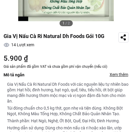
1
/
2
Gia Vị Nấu Cà Ri Natural Dh Foods Gói 10G
14
Lượt xem
5.900 ₫
Giá sản phẩm đã gồm VAT và chưa gồm phí vận chuyển (nếu có)
Xem thêm
Mô tả ngắn
Gia Vị Nấu Cà Ri Natural Dh Foods với các nguyên liệu tự nhiên bao
gồm: Hạt hồi, đinh hương, hạt ngò, quế, tiêu, tiểu hồi, ớt bột giúp
mang đến hương thơm mộc mạc và vị ngon đậm đà hơn cho món
ăn.
Túi đóng chuẩn cho 0,5 kg thịt, gọn nhẹ và tiện dùng. Không Bột
Ngọt, Không Màu Tổng Hợp, Không Chất Bảo Quản Nhân Tạo.
Thành phần: Hạt Ngò, Nghệ, Ớt Bột, Quế, Đại Hồi, Đinh Hương.
Hướng dẫn sử dụng: Dùng cho món nấu cà ri hoặc xào lăn, ướp