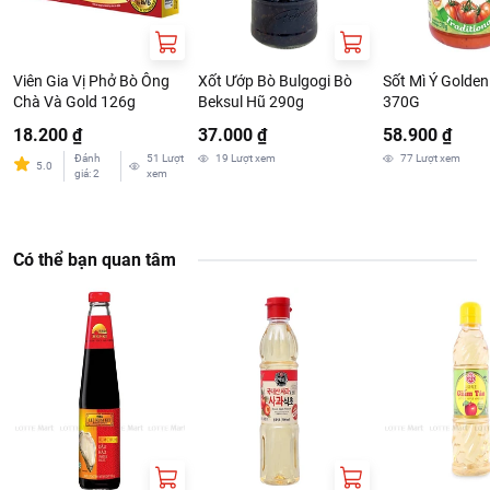
Viên Gia Vị Phở Bò Ông
Xốt Ướp Bò Bulgogi Bò
Sốt Mì Ý Golde
Chà Và Gold 126g
Beksul Hũ 290g
370G
18.200 ₫
37.000 ₫
58.900 ₫
Đánh
51
Lượt
19
Lượt xem
77
Lượt xem
5.0
giá
:
2
xem
Có thể bạn quan tâm