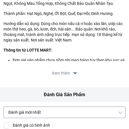
Ngọt, Không Màu Tổng Hợp, Không Chất Bảo Quản Nhân Tạo.
Thành phần: Hạt Ngò, Nghệ, Ớt Bột, Quế, Đại Hồi, Đinh Hương.
Hướng dẫn sử dụng: Dùng cho món nấu cà ri hoặc xào lăn, ướp các
món thịt heo, gà, bò, lươn, ếch, hải sản... Bảo quản: Nơi khô ráo,
thoáng mát, tránh ánh nắng trực tiếp. Hạn sử dụng: 18 tháng kể từ
ngày sản xuất. Nơi sản xuất: Việt Nam.
Thông tin từ LOTTE MART:
Đơn giá sản phẩm chưa gồm phí giao hàng tùy theo khu vực và
đơn hàng của Quý khách, vui lòng xem chính sách tại:
https://www.lottemart.vn/vi-nsg/faq/39
Xem thêm
Đánh Giá Sản Phẩm
Đánh giá mới nhất
Đánh giá có hình ảnh