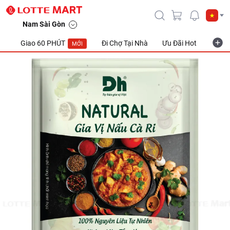
Nam Sài Gòn
Giao 60 PHÚT
Đi Chợ Tại Nhà
Ưu Đãi Hot
Khuyế
MỚI