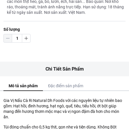
các món thịt heo, gà, bò, lươn, ếch, hải sản... Bảo quản: Nơi khô
ráo, thoáng mát, tránh ánh nắng trực tiếp. Hạn sử dụng: 18 tháng
kể từ ngày sản xuất. Nơi sản xuất: Việt Nam.
Số lượng
Chi Tiết Sản Phẩm
Mô tả sản phẩm
Đặc điểm sản phẩm
Gia Vị Nấu Cà Ri Natural Dh Foods với các nguyên liệu tự nhiên bao
gồm: Hạt hồi, đinh hương, hạt ngò, quế, tiêu, tiểu hồi, ớt bột giúp
mang đến hương thơm mộc mạc và vị ngon đậm đà hơn cho món
ăn.
Túi đóng chuẩn cho 0,5 kg thịt, gọn nhẹ và tiện dùng. Không Bột