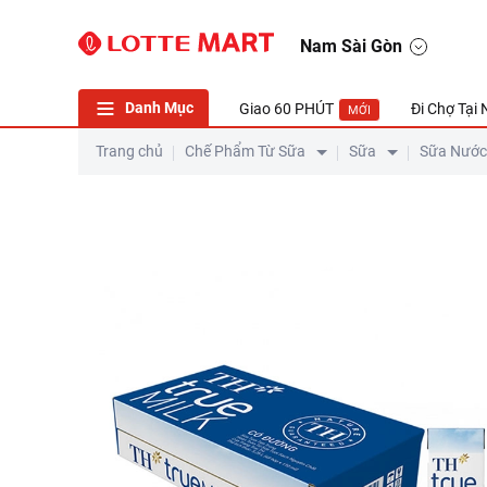
Thùng 48 Hộp Sữa Tươi Tiệt Trùng TH true MILK Có Đường 11
Nam Sài Gòn
Danh Mục
Giao 60 PHÚT
Đi Chợ Tại
MỚI
Trang chủ
Chế Phẩm Từ Sữa
Sữa
Sữa Nước