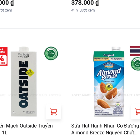
000 ₫
378.000 ₫
ượt xem
9
Lượt xem
ến Mạch Oatside Truyền
Sữa Hạt Hạnh Nhân Có Đường
 1L
Almond Breeze Nguyên Chất
Original 946ml