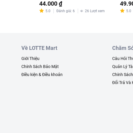
44.000 ₫
49.9
5.0
Đánh giá
:
6
26
Lượt xem
5.0
Về LOTTE Mart
Chăm Só
Giới Thiệu
Câu Hỏi T
Chính Sách Bảo Mật
Quản Lý Tà
Điều kiện & Điều khoản
Chính Sác
Đổi Trả Và