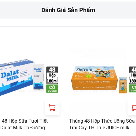
Y CP CHUOI THUC PHAM TH
Đánh Giá Sản Phẩm
NGUYEN THAI HOC, P. QUANG TRUNG, TP VINH, TINH NGHE AN
 48 Hộp Sữa Tươi Tiệt
Thùng 48 Hộp Thức Uống Sữa
 Dalat Milk Có Đường
Trái Cây TH True JUICE milk
l
Mistori Vị Cam 180ml