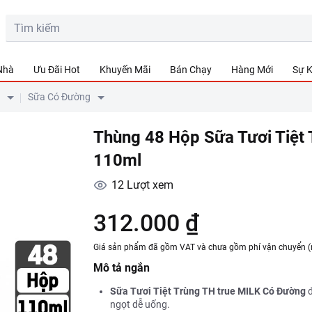
0ml
 Nhà
Ưu Đãi Hot
Khuyến Mãi
Bán Chạy
Hàng Mới
Sự K
Sữa Có Đường
Thùng 48 Hộp Sữa Tươi Tiệt
110ml
12
Lượt xem
312.000 ₫
Giá sản phẩm đã gồm VAT và chưa gồm phí vận chuyển (
Mô tả ngắn
Sữa Tươi Tiệt Trùng TH true MILK Có Đường
đ
ngọt dễ uống.