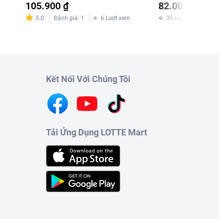
105.900 ₫
82.000 ₫
5.0
Đánh giá
:
1
6
Lượt xem
35
Lượt xem
Kết Nối Với Chúng Tôi
Tải Ứng Dụng LOTTE Mart