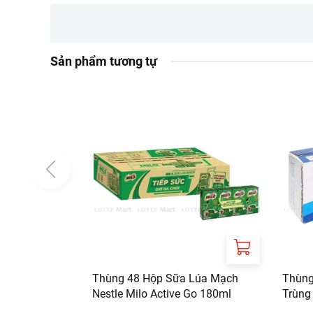
Tên công ty:
CONG T
Địa chỉ:
166 DUONG 
Sản phẩm tương tự
Thùng 48 Hộp Sữa Lúa Mạch
Thùng
Nestle Milo Active Go 180ml
Trùng
180m