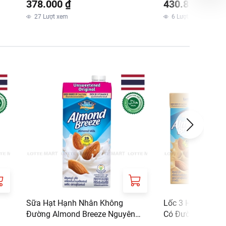
378.000 ₫
430.800 ₫
27
Lượt xem
6
Lượt xem
Sữa Hạt Hạnh Nhân Không
Lốc 3 Hộp Sữa H
Đường Almond Breeze Nguyên
Có Đường Almond
Chất 946ml
Phê Latte 180ml