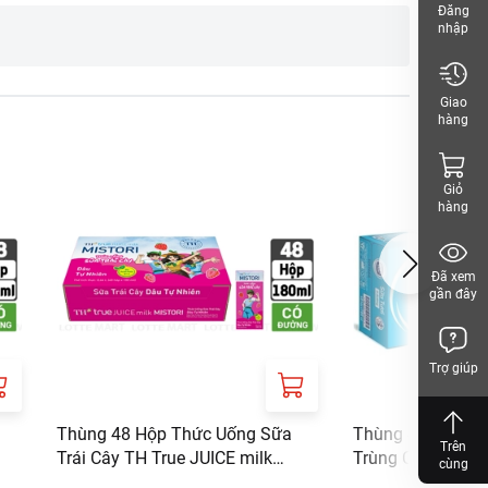
Đăng
nhập
, VIET NAM
Giao
hàng
Giỏ
hàng
Đã xem
gần đây
Trợ giúp
Thùng 48 Hộp Thức Uống Sữa
Thùng 48 Hộp Sữa
Trên
Trái Cây TH True JUICE milk
Trùng Cô Gái Hà 
cùng
Mistori Vị Dâu 180ml
180ml