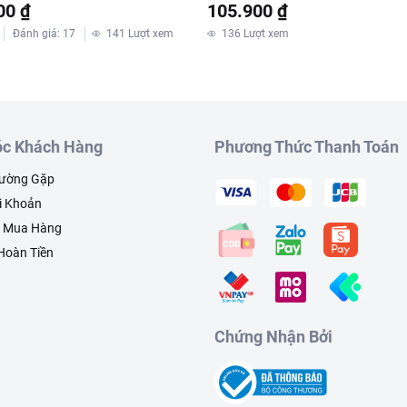
00 ₫
105.900 ₫
Đánh giá
:
17
141
Lượt xem
136
Lượt xem
c Khách Hàng
Phương Thức Thanh Toán
hường Gặp
i Khoản
h Mua Hàng
 Hoàn Tiền
Chứng Nhận Bởi