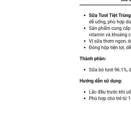
Sữa Tươi Tiệt Trùng
dễ uống, phù hợp d
Sản phẩm cung cấp c
vitamin và khoáng c
Vị sữa thơm ngon, d
Đóng hộp tiện lợi, d
Thành phần:
Sữa bò tươi 96.1%, 
Hướng dẫn sử dụng:
Lắc đều trước khi u
Phù hợp cho trẻ từ 1 
Hướng dẫn bảo quản:
Bảo quản nơi khô ráo