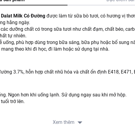
 Dalat Milk Có Đường
được làm từ sữa bò tươi, có hương vị thơm
ùng hằng ngày.
ác dưỡng chất có trong sữa tươi như chất đạm, chất béo, carbo
hất tự nhiên.
ễ uống, phù hợp dùng trong bữa sáng, bữa phụ hoặc bổ sung nă
ễ mang theo khi đi học, đi làm hoặc sử dụng tại nhà.
đường 3.7%, hỗn hợp chất nhũ hóa và chất ổn định E418, E471, 
ống. Ngon hơn khi uống lạnh. Sử dụng ngay sau khi mở hộp.
tuổi trở lên.
Xem thêm
, thoáng mát, tránh ánh nắng trực tiếp.