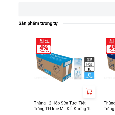
Thông tin nhà cung cấp:
Tên công ty: CONG
Địa chỉ: SO 166 D
Sản phẩm tương tự
Thùng 12 Hộp Sữa Tươi Tiệt
Thùng
Trùng TH true MILK Ít Đường 1L
Trùng