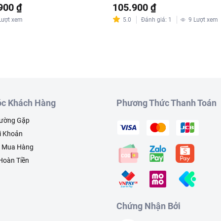
nal 946ml
Chất 946ml
900 ₫
105.900 ₫
Lượt xem
5.0
Đánh giá
:
1
9
Lượt xem
c Khách Hàng
Phương Thức Thanh Toán
hường Gặp
i Khoản
h Mua Hàng
 Hoàn Tiền
Chứng Nhận Bởi