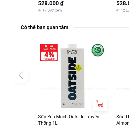
528.000 ₫
528.
17
Lượt xem
12
L
Có thể bạn quan tâm
Sữa Yến Mạch Oatside Truyền
Sữa H
Thống 1L
Almon