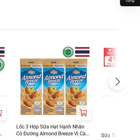
cùng
Lốc 3 Hộp Sữa Hạt Hạnh Nhân
Có Đường Almond Breeze Vị Cà
Sữa Tươi Tiệt Tr