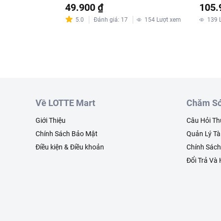
Origi
49.900 ₫
105.
5.0
Đánh giá
:
17
154
Lượt xem
139
Về LOTTE Mart
Chăm Só
Giới Thiệu
Câu Hỏi T
Chính Sách Bảo Mật
Quản Lý Tà
Điều kiện & Điều khoản
Chính Sác
Đổi Trả Và