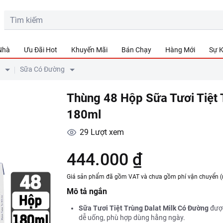
 Nhà
Ưu Đãi Hot
Khuyến Mãi
Bán Chạy
Hàng Mới
Sự K
Sữa Có Đường
Thùng 48 Hộp Sữa Tươi Tiệt 
180ml
29
Lượt xem
444.000 ₫
Giá sản phẩm đã gồm VAT và chưa gồm phí vận chuyển (
Mô tả ngắn
Sữa Tươi Tiệt Trùng Dalat Milk Có Đường
được
dễ uống, phù hợp dùng hằng ngày.