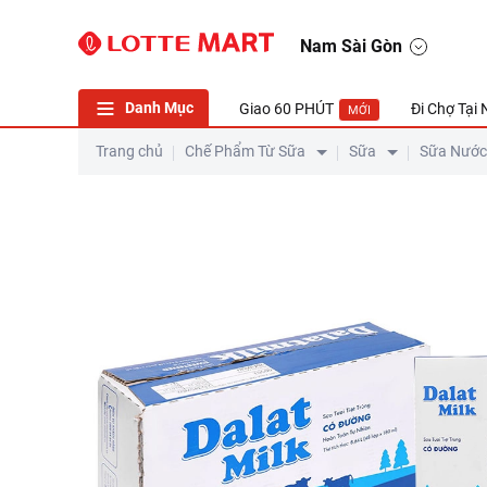
Thùng 48 Hộp Sữa Tươi Tiệt Trùng Dalat Milk Có Đường 180ml
Nam Sài Gòn
Danh Mục
Giao 60 PHÚT
Đi Chợ Tại
MỚI
Trang chủ
Chế Phẩm Từ Sữa
Sữa
Sữa Nước