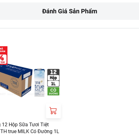
Đánh Giá Sản Phẩm
 TY CP CHUOI THUC PHAM TH
UONG NGUYEN THAI HOC, PHUONG THANH VINH, TINH NGHE AN
 12 Hộp Sữa Tươi Tiệt
 TH true MILK Có Đường 1L