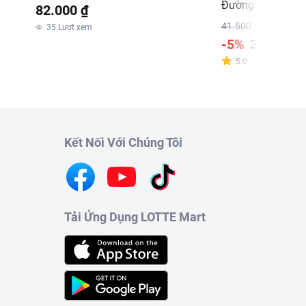
Phê Latte 180ml
Đường Vinamilk 1
82.000 ₫
41.500 ₫
35
Lượt xem
-5%
39.500 ₫
5.0
Đánh giá
:
3
Kết Nối Với Chúng Tôi
Tải Ứng Dụng LOTTE Mart