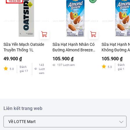
Sữa Yến Mạch Oatside
Sữa Hạt Hạnh Nhân Có
Sữa Hạt Hạnh 
Truyền Thống 1L
Đường Almond Breeze
Không Đường 
Nguyên Chất Original
Breeze Nguyên 
49.900 ₫
105.900 ₫
105.900 ₫
946ml
946ml
143
137
Lượt xem
Đánh
Đánh
5.0
5.0
Lượt
giá
:
1
giá
:
17
xem
Liên kết trang web
Về LOTTE Mart