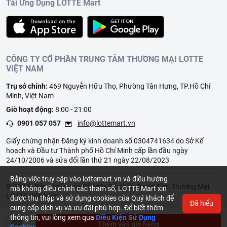
Tải Ứng Dụng LOTTE Mart
CÔNG TY CỔ PHẦN TRUNG TÂM THƯƠNG MẠI LOTTE
VIỆT NAM
Trụ sở chính:
469 Nguyễn Hữu Thọ, Phường Tân Hưng, TP.Hồ Chí
Minh, Việt Nam
Giờ hoạt động:
8:00 - 21:00
0901 057 057
info@lottemart.vn
Giấy chứng nhận Đăng ký kinh doanh số 0304741634 do Sở Kế
hoạch và Đầu tư Thành phố Hồ Chí Minh cấp lần đầu ngày
24/10/2006 và sửa đổi lần thứ 21 ngày 22/08/2023
Bằng việc truy cập vào lottemart.vn và điều hướng
© 2023 - Bản quyền của Công ty Cổ phần Trung Tâm Thương Mại
mà không điều chỉnh các tham số, LOTTE Mart xin
LOTTE Việt Nam
được thu thập và sử dụng cookies của Quý khách để
Đã hiểu
cung cấp dịch vụ và ưu đãi phù hợp. Để biết thêm
thông tin, vui lòng xem qua
Điều Kiện Sử Dụng
Thêm vào giỏ hàng