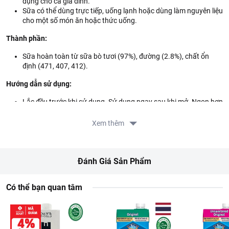
dụng cho cả gia đình.
Sữa có thể dùng trực tiếp, uống lạnh hoặc dùng làm nguyên liệu
cho một số món ăn hoặc thức uống.
Thành phần:
Sữa hoàn toàn từ sữa bò tươi (97%), đường (2.8%), chất ổn
định (471, 407, 412).
Hướng dẫn sử dụng:
Lắc đều trước khi sử dụng. Sử dụng ngay sau khi mở. Ngon hơn
khi uống lạnh.
Xem thêm
Hướng dẫn bảo quản:
Bảo quản nơi khô ráo, thoáng mát.
Đánh Giá Sản Phẩm
Thông tin nhà cung cấp:
Tên công ty:
CONG TY CP CHUOI THUC PHAM TH
Có thể bạn quan tâm
Địa chỉ:
166 DUONG NGUYEN THAI HOC, P. QUANG TRUNG, TP
VINH, TINH NGHE AN, VIET NAM