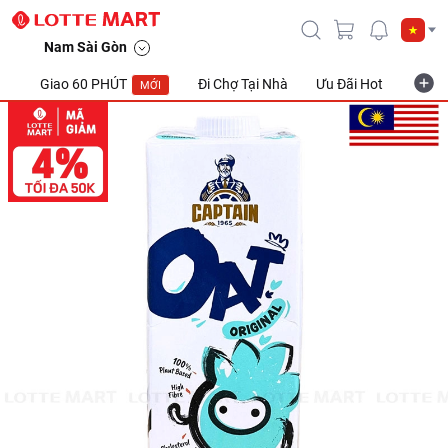
Nam Sài Gòn
Giao 60 PHÚT
Đi Chợ Tại Nhà
Ưu Đãi Hot
Khuyế
MỚI