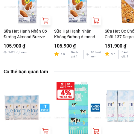
Sữa Hạt Hạnh Nhân Có
Sữa Hạt Hạnh Nhân
Sữa Hạt Óc Ch
Đường Almond Breeze
Không Đường Almond
Chất 137 Degre
Nguyên Chất Original
Breeze Nguyên Chất
1L
105.900 ₫
105.900 ₫
151.900 ₫
946ml
946ml
142
Lượt xem
Đánh
10
Lượt
Đánh
5.0
5.0
giá
:
1
xem
giá
:
1
Có thể bạn quan tâm