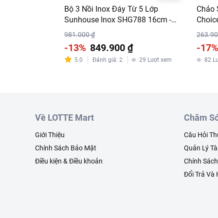
Bộ 3 Nồi Inox Đáy Từ 5 Lớp
Chảo 
Sunhouse Inox SHG788 16cm -
Choic
20cm - 24cm
981.000 ₫
263.90
-13%
849.900 ₫
-17
5.0
Đánh giá
:
2
29
Lượt xem
82
L
Về LOTTE Mart
Chăm Só
Giới Thiệu
Câu Hỏi T
Chính Sách Bảo Mật
Quản Lý Tà
Điều kiện & Điều khoản
Chính Sác
Đổi Trả Và