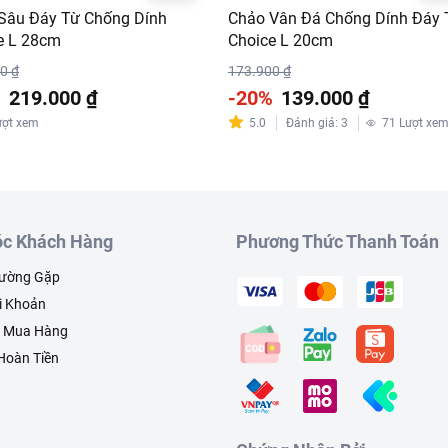
Sâu Đáy Từ Chống Dính
Chảo Vân Đá Chống Dính Đáy 
e L 28cm
Choice L 20cm
0 ₫
173.900 ₫
%
219.000 ₫
-20%
139.000 ₫
ượt xem
5.0
Đánh giá
:
3
71
Lượt xe
c Khách Hàng
Phương Thức Thanh Toán
hường Gặp
i Khoản
h Mua Hàng
 Hoàn Tiền