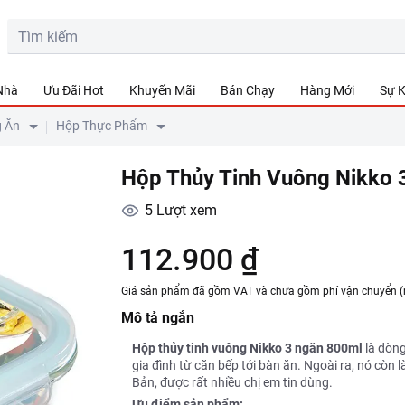
 Nhà
Ưu Đãi Hot
Khuyến Mãi
Bán Chạy
Hàng Mới
Sự K
g Ăn
Hộp Thực Phẩm
Hộp Thủy Tinh Vuông Nikko 
5
Lượt xem
112.900 ₫
Giá sản phẩm đã gồm VAT và chưa gồm phí vận chuyển (
Mô tả ngắn
Hộp thủy tinh vuông Nikko 3 ngăn 800ml
là dòng
gia đình từ căn bếp tới bàn ăn. Ngoài ra, nó còn
Bản, được rất nhiều chị em tin dùng.
Ưu điểm sản phẩm: