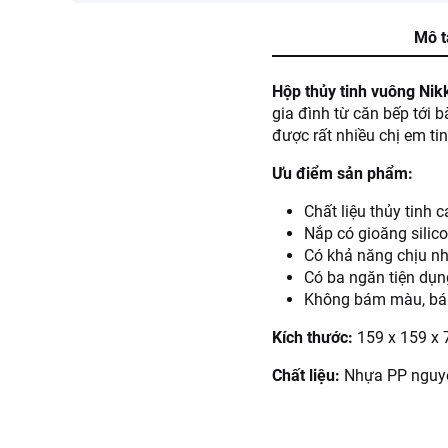
Mô t
Hộp thủy tinh vuông Ni
gia đình từ căn bếp tới 
được rất nhiều chị em ti
Ưu điểm sản phẩm:
Chất liệu thủy tinh 
Nắp có gioăng silico
Có khả năng chịu nh
Có ba ngăn tiện dụn
Không bám màu, bám
Kích thước:
159 x 159 x
Chất liệu:
Nhựa PP nguyên 
Màu sắc:
Trong suốt.