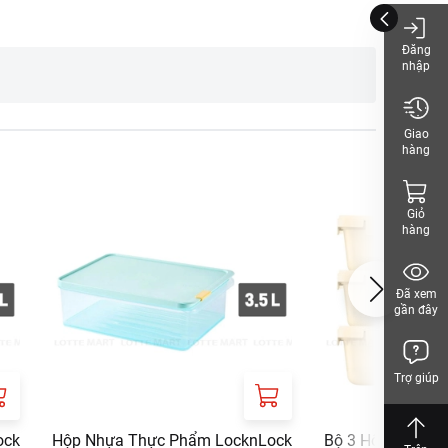
Đăng
nhập
Giao
hàng
Giỏ
hàng
hách, vui lòng xem
Đã xem
gần đây
Trợ giúp
ock
Hộp Nhựa Thực Phẩm LocknLock
Bộ 3 Hộp Nhựa 