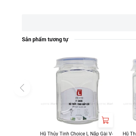
Công dụng:
Dùng để dựng và bả
Thích hợp mang đi là
Lưu ý:
Sản phẩm tương tự
Bảo quản nơi khô rá
Thông tin cảnh báo
Sản phẩm chịu nhiệt
Thông tin từ LOTTE MA
Đơn giá sản phẩm ch
chính sách tại:
https
Chính sách bảo hàn
Hũ Thủy Tinh Choice L Nắp Gài V-
Hũ Th