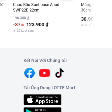
Từ
Chảo Bầu Sunhouse Anod
Màng Nhôm Thực
SWP22B 22cm
30cm X 10M
196.300 ₫
38.900 ₫
-37%
123.900 ₫
58
Lượt xem
m
37
Lượt xem
Kết Nối Với Chúng Tôi
Tải Ứng Dụng LOTTE Mart