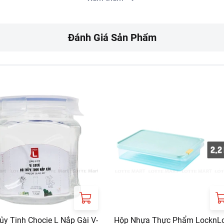
o quản thực phẩm tươi sống hoặc chín.
m, đi học hoặc đi picnic.
Đánh Giá Sản Phẩm
o, thoáng mát.
: Tránh xa nguồn nhiệt.
 ở nhiệt độ không quá 60 độ C.
RT:
ưa gồm phí giao hàng tùy theo khu vực và đơn hàng của Quý k
://www.lottemart.vn/vi-nsg/faq/39
h sản phẩm tại:
https://www.lottemart.vn/vi-nsg/faq/85
ủy Tinh Chocie L Nắp Gài V-
Hộp Nhựa Thực Phẩm LocknL