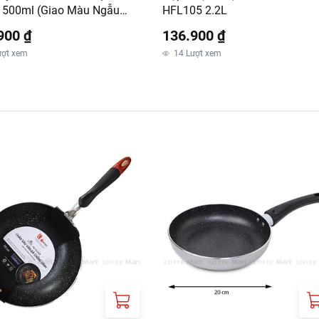
1500ml (Giao Màu Ngẫu
HFL105 2.2L
)
900 ₫
136.900 ₫
ượt xem
14
Lượt xem