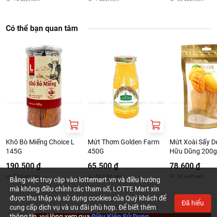
Có thể bạn quan tâm
Khô Bò Miếng Choice L
Mứt Thơm Golden Farm
Mứt Xoài Sấy D
145G
450G
Hữu Dũng 200g
190.500 ₫
65.500 ₫
78.600 ₫
57
Lượt xem
56
Lượt xem
32
Lượt xem
Bằng việc truy cập vào lottemart.vn và điều hướng
mà không điều chỉnh các tham số, LOTTE Mart xin
được thu thập và sử dụng cookies của Quý khách để
Đã hiểu
cung cấp dịch vụ và ưu đãi phù hợp. Để biết thêm
thông tin, vui lòng xem qua
Điều Kiện Sử Dụng