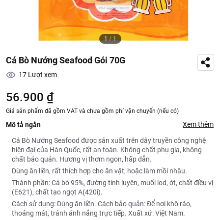
1
/
1
Cá Bò Nướng Seafood Gói 70G
17
Lượt xem
56.900 ₫
Giá sản phẩm đã gồm VAT và chưa gồm phí vận chuyển (nếu có)
Xem thêm
Mô tả ngắn
Cá Bò Nướng Seafood được sản xuất trên dây truyền công nghệ
hiện đại của Hàn Quốc, rất an toàn. Không chất phụ gia, không
chất bảo quản. Hương vị thơm ngon, hấp dẫn.
Dùng ăn liền, rất thích hợp cho ăn vặt, hoặc làm mồi nhậu.
Thành phần: Cá bò 95%, đường tinh luyện, muối iod, ớt, chất điều vị
(E621), chất tạo ngọt A(420i).
Cách sử dụng: Dùng ăn liền. Cách bảo quản: Để nơi khô ráo,
thoáng mát, tránh ánh nắng trực tiếp. Xuất xứ: Việt Nam.