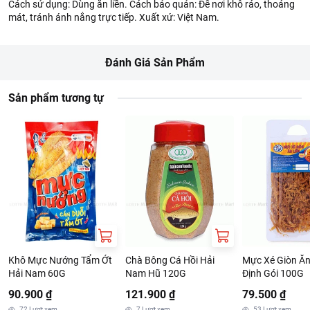
Cách sử dụng: Dùng ăn liền. Cách bảo quản: Để nơi khô ráo, thoáng
mát, tránh ánh nắng trực tiếp. Xuất xứ: Việt Nam.
Đánh Giá Sản Phẩm
Sản phẩm tương tự
Khô Mực Nướng Tẩm Ớt
Chà Bông Cá Hồi Hải
Mực Xé Giòn Ăn
Hải Nam 60G
Nam Hũ 120G
Định Gói 100G
90.900 ₫
121.900 ₫
79.500 ₫
72
Lượt xem
7
Lượt xem
53
Lượt xem