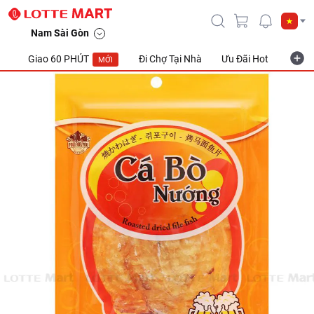
Nam Sài Gòn
Giao 60 PHÚT
Đi Chợ Tại Nhà
Ưu Đãi Hot
Khuyế
MỚI