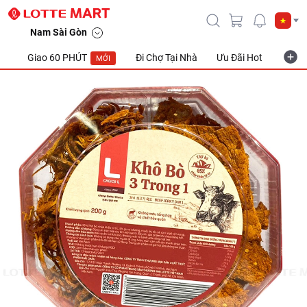
Nam Sài Gòn
Giao 60 PHÚT
Đi Chợ Tại Nhà
Ưu Đãi Hot
Khuyế
MỚI