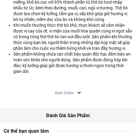
miếng, khô bò cục với 95% thành phần từ thịt bò tươi nhập
khẩu từ Úc, kèm theo đường, muối, cari, ngũ vị hương. Thịt bò
được lựa chọn kỹ lưỡng, tẩm gia vị, sấy khô giúp giữ hương vị
bò tự nhiên, mềm dai, vừa ăn và không khô cứng.
Khi muốn thưởng thức thịt bò khô, thực khách sẽ cảm nhận
được vị cay của ớt, vị mặn của muối hòa quyện cùng vị ngọt sẵn
có trong từng thớ thịt bò tan nơi đầu lưỡi. Sản phẩm khi thưởng
thức cùng bạn bè, người thân trong những dịp họp mặt sẽ góp
phần làm cho cuộc vui thêm hứng khởi và tràn đầy hương vị.
Sản phẩm không chứa các chất bảo quản độc hại, đảm bảo an
toàn sức khỏe cho người dùng. Sản phẩm được đóng hộp kín
đáo, kỹ lưỡng giúp giữ được hương vị thơm ngon trong thời
gian dài.
Thành phần của sản phẩm
Thịt bò tươi nhập khẩu từ Úc, kèm theo đường, muối, cari, ngũ vị
Xem thêm
hương.
Hướng dẫn sử dụng
Đánh Giá Sản Phẩm
Dùng ăn liền, thích hợp để làm món khai vị, trộn gỏi.
Hướng dẫn bảo quản
Có thể bạn quan tâm