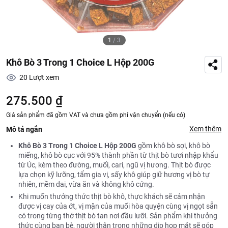
1
/
3
Khô Bò 3 Trong 1 Choice L Hộp 200G
20
Lượt xem
275.500 ₫
Giá sản phẩm đã gồm VAT và chưa gồm phí vận chuyển (nếu có)
Xem thêm
Mô tả ngắn
Khô Bò 3 Trong 1 Choice L Hộp 200G
gồm khô bò sợi, khô bò
miếng, khô bò cục với 95% thành phần từ thịt bò tươi nhập khẩu
từ Úc, kèm theo đường, muối, cari, ngũ vị hương. Thịt bò được
lựa chọn kỹ lưỡng, tẩm gia vị, sấy khô giúp giữ hương vị bò tự
nhiên, mềm dai, vừa ăn và không khô cứng.
Khi muốn thưởng thức thịt bò khô, thực khách sẽ cảm nhận
được vị cay của ớt, vị mặn của muối hòa quyện cùng vị ngọt sẵn
có trong từng thớ thịt bò tan nơi đầu lưỡi. Sản phẩm khi thưởng
thức cùng bạn bè, người thân trong những dịp họp mặt sẽ góp