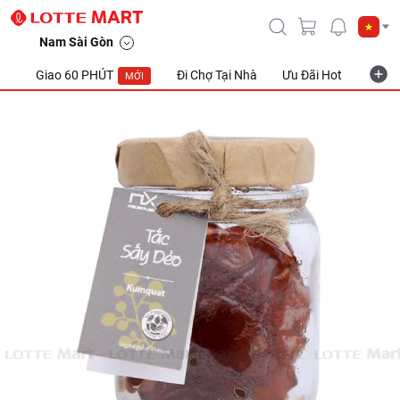
Nam Sài Gòn
Giao 60 PHÚT
Đi Chợ Tại Nhà
Ưu Đãi Hot
Khuyế
MỚI