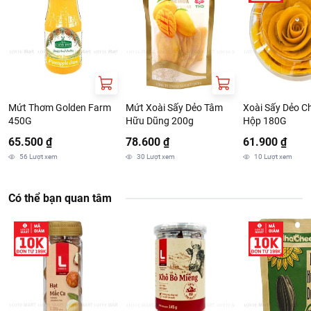
Mứt Thơm Golden Farm
Mứt Xoài Sấy Dẻo Tâm
Xoài Sấy Dẻo Ch
450G
Hữu Dũng 200g
Hộp 180G
65.500 ₫
78.600 ₫
61.900 ₫
56
Lượt xem
30
Lượt xem
10
Lượt xem
Có thể bạn quan tâm