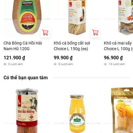
Chà Bông Cá Hồi Hải
Khô cá bống cắt sợi
Khô cá mai sấy 
Nam Hũ 120G
Choice L 150g (ea)
Choice L 100g (
121.900 ₫
99.900 ₫
96.900 ₫
6
Lượt xem
8
Lượt xem
16
Lượt xem
Có thể bạn quan tâm