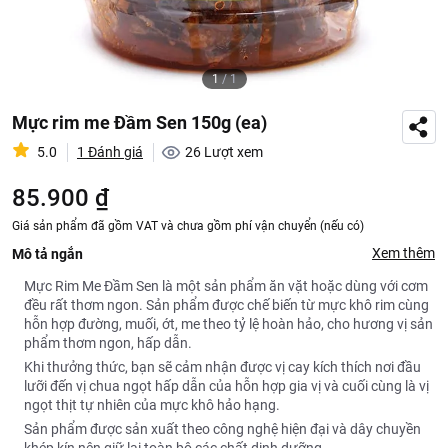
1
/
1
Mực rim me Đầm Sen 150g (ea)
5.0
1 Đánh giá
26
Lượt xem
85.900 ₫
Giá sản phẩm đã gồm VAT và chưa gồm phí vận chuyển (nếu có)
Xem thêm
Mô tả ngắn
Mực Rim Me Đầm Sen là một sản phẩm ăn vặt hoặc dùng với cơm
đều rất thơm ngon. Sản phẩm được chế biến từ mực khô rim cùng
hỗn hợp đường, muối, ớt, me theo tỷ lệ hoàn hảo, cho hương vị sản
phẩm thơm ngon, hấp dẫn.
Khi thưởng thức, bạn sẽ cảm nhận được vị cay kích thích nơi đầu
lưỡi đến vị chua ngọt hấp dẫn của hỗn hợp gia vị và cuối cùng là vị
ngọt thịt tự nhiên của mực khô hảo hạng.
Sản phẩm được sản xuất theo công nghệ hiện đại và dây chuyền