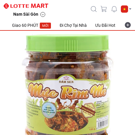
Nam Sài Gòn
Giao 60 PHÚT
Đi Chợ Tại Nhà
Ưu Đãi Hot
Khuyế
MỚI