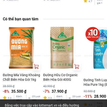
4.7
giá
:
1
Có thể bạn quan tâm
Đường Mía Vàng Khoáng
Đường Hữu Cơ Organic
Chất Biên Hòa Gói 1kg
Biên Hòa Gói 400G
Đường Tinh Luy
Hòa Pure 1kg (
38.500 ₫
40.900 ₫
-8%
35.500 ₫
-7%
37.900 ₫
32.500 ₫
-11%
28.900
Đánh
25
Lượt
Đánh
20
Lượt
5.0
5.0
giá
:
2
xem
giá
:
2
xem
Đánh
Bằng việc truy cập vào lottemart.vn và điều hướng
5.0
giá
:
8