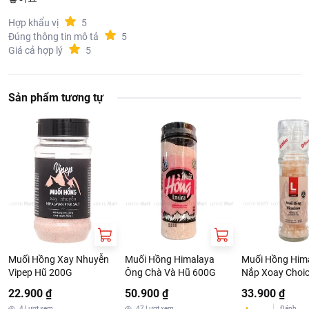
Hợp khẩu vị
5
Đúng thông tin mô tả
5
Giá cả hợp lý
5
Sản phẩm tương tự
Muối Hồng Xay Nhuyễn
Muối Hồng Himalaya
Muối Hồng Him
Vipep Hũ 200G
Ông Chà Và Hũ 600G
Nắp Xoay Choic
110G
22.900 ₫
50.900 ₫
33.900 ₫
4
Lượt xem
47
Lượt xem
Đánh