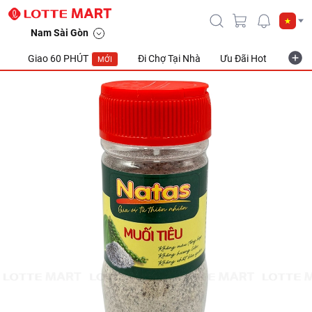
Nam Sài Gòn
Giao 60 PHÚT
Đi Chợ Tại Nhà
Ưu Đãi Hot
Khuyế
MỚI