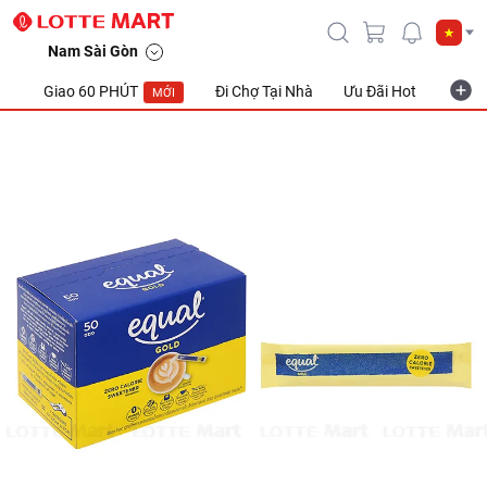
Nam Sài Gòn
Giao 60 PHÚT
Đi Chợ Tại Nhà
Ưu Đãi Hot
Khuyế
MỚI