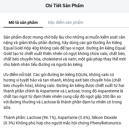
Chi Tiết Sản Phẩm
Mô tả sản phẩm
Đặc điểm sản phẩm
Sản phẩm được mong chờ bấy lâu cho những ai muốn kiểm soát cân
nặng và giảm khẩu phần đường, hãy dùng các gói Đường Ăn Kiêng
Equal Gold Hộp 40g không calo để tạo vị ngọt. Đường ăn kiêng Equal
Gold tạo từ chiết xuất thiên nhiên cỏ ngọt không chứa calo, chất béo,
chất béo chuyển hóa, cholesterol và natri, một giải pháp thay thế mới
cho bệnh nhân tiểu đường và người ăn kiêng.
Ưu điểm nổi bật: Các gói đường ăn kiêng EQUAL không calo có
hương vị tuyệt hảo và tan nhanh, không axit béo chuyển hóa (chất
béo chuyển hóa), không calo. Đường ăn kiêng được chiết xuất từ hai
thành phần chính là Asparteme và Lactose, trong đó Aspareteme là
chất tạo ngọt từ đạm thiên nhiên cung cấp độ ngọt gấp 200 lần so
với đường thường và Lactose là thành phần đạm tự nhiên có trong
sữa.
Thành phần: Lactose (96.1%), Aspartame (3.6%), Silicon Dioxide
(0.3%) Không phù hợp cho người mắc hội chứng Phenylketonurics.
Đối tượng sử dụng: Thích hợp với người mắc tiểu đường, những