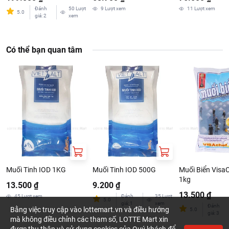
Đánh
50
Lượt
9
Lượt xem
11
Lượt xem
5.0
giá
:
2
xem
Có thể bạn quan tâm
Muối Tinh IOD 1KG
Muối Tinh IOD 500G
Muối Biển Visa
1kg
13.500 ₫
9.200 ₫
13.500 ₫
45
Lượt xem
Đánh
35
Lượt
5.0
giá
:
1
xem
Đánh
Bằng việc truy cập vào lottemart.vn và điều hướng
5.0
giá
:
3
mà không điều chỉnh các tham số, LOTTE Mart xin