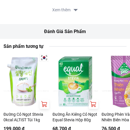
người cần kiểm soát cân nặng và lượng đường.
Xem thêm
Hướng dẫn sử dụng: Được chiết xuất từ lá cỏ ngọt stevia, đường ăn
kiêng EQUAL STEVIA được sử dụng cùng trà, cà phê, hoặc các món
ăn để giảm lượng đường nhưng vẫn giữ nguyên vị ngọt tự nhiên. Phù
Đánh Giá Sản Phẩm
hợp cho đối tượng cần kiểm soát cân nặng và lượng đường. 1 gói
Equal tương đương 1 thìa cà phê đường. Bảo quản nơi khô ráo,
thoáng mát.
Sản phẩm tương tự
Thông tin từ LOTTE MART:
Đơn giá sản phẩm chưa gồm phí giao hàng tùy theo khu vực và
đơn hàng của Quý khách, vui lòng xem chính sách tại:
https://www.lottemart.vn/vi-nsg/faq/39
Thông tin nhà cung cấp:
Tên công ty: CONG TY TNHH SOLVE ASIA (VIET NAM)
Địa chỉ: SO 11 NGACH 172/1 DUONG NGUYEN TUAN,
PHUONG THANH XUAN, THANH PHO HA NOI, VIET NAM
Đường Cỏ Ngọt Stevia
Đường Ăn Kiêng Cỏ Ngọt
Đường Phèn Và
0kcal ALTIST Túi 1kg
Equal Stevia Hộp 80g
Nhiên Biên Hòa
1kg
199.000 ₫
68.700 ₫
76.500 ₫