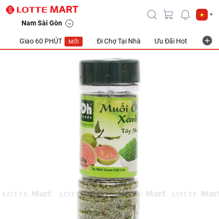
Nam Sài Gòn
Giao 60 PHÚT
Đi Chợ Tại Nhà
Ưu Đãi Hot
Khuyế
MỚI