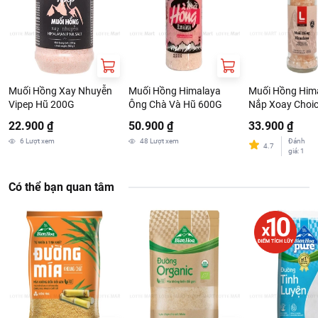
Muối Hồng Xay Nhuyễn
Muối Hồng Himalaya
Muối Hồng Him
Vipep Hũ 200G
Ông Chà Và Hũ 600G
Nắp Xoay Choic
110G
22.900 ₫
50.900 ₫
33.900 ₫
6
Lượt xem
48
Lượt xem
Đánh
4.7
giá
:
1
Có thể bạn quan tâm