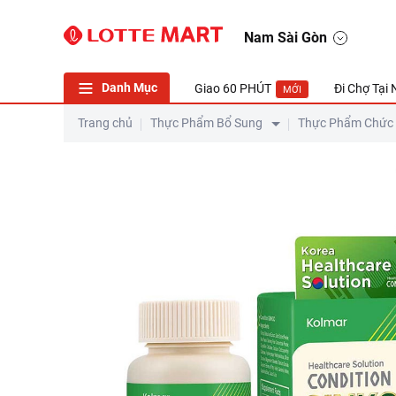
Viên Uống Bảo Vệ Sức Khỏe Kolmar Condition Ginko Hộp 60 Vi
Nam Sài Gòn
Danh Mục
Giao 60 PHÚT
Đi Chợ Tại
MỚI
Trang chủ
Thực Phẩm Bổ Sung
Thực Phẩm Chức