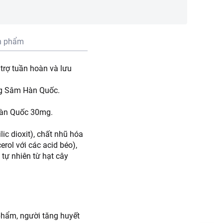
n phẩm
trợ tuần hoàn và lưu
ồng Sâm Hàn Quốc.
 Hàn Quốc 30mg.
ic dioxit), chất nhũ hóa
rol với các acid béo),
tự nhiên từ hạt cây
phẩm, người tăng huyết