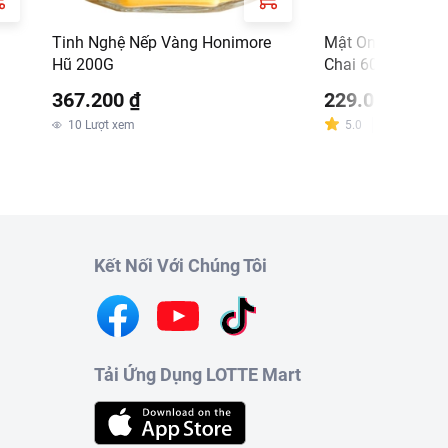
Tinh Nghệ Nếp Vàng Honimore
Mật Ong Hoa Cà 
Hũ 200G
Chai 600Ml
367.200 ₫
229.000 ₫
m
10
Lượt xem
5.0
Đánh giá
:
1
Kết Nối Với Chúng Tôi
Tải Ứng Dụng LOTTE Mart