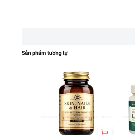
áp, bệnh nhân trước 
trẻ em dưới 12 tuổi.
Thận trọng khi đan
Cách dùng:
Uống 1 viên/ngày s
Cảnh báo:
Không dùng kh
Sản phẩm tương tự
Thông tin nhà nhập khẩu
Công ty TNHH HAN
Địa chỉ: Lầu 7, Tòa