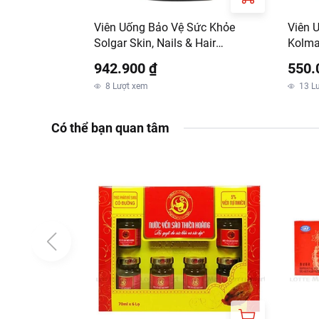
Viên Uống Bảo Vệ Sức Khỏe
Viên 
Solgar Skin, Nails & Hair
Kolma
Advanced MSM Formula Lọ 60
Viên
942.900 ₫
550.
Viên
8
Lượt xem
13
L
Có thể bạn quan tâm