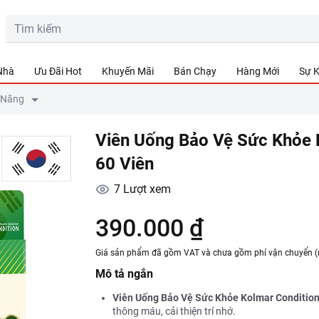
ên
 Nhà
Ưu Đãi Hot
Khuyến Mãi
Bán Chạy
Hàng Mới
Sự K
 Năng
Viên Uống Bảo Vệ Sức Khỏe 
60 Viên
7
Lượt xem
390.000 ₫
Giá sản phẩm đã gồm VAT và chưa gồm phí vận chuyển (
Mô tả ngắn
Viên Uống Bảo Vệ Sức Khỏe Kolmar Condition
thông máu, cải thiện trí nhớ.