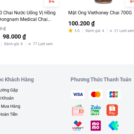
0 Chai Nước Uống Vị Hồng
Mật Ong Viethoney Chai 700G
ongnam Medical Chai
100.200 ₫
l
0 ₫
5.0
Đánh giá
:
4
21
Lượt xe
%
98.000 ₫
Đánh giá
:
8
77
Lượt xem
c Khách Hàng
Phương Thức Thanh Toán
hường Gặp
i Khoản
h Mua Hàng
 Hoàn Tiền