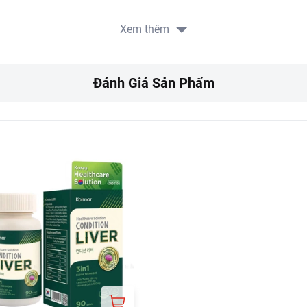
và sau phẫu thuật, phụ nữ có thai, đang cho con bú, người đang
Xem thêm
g dùng thuốc chống đông máu.
Đánh Giá Sản Phẩm
au bữa ăn.
i mẫn cảm với bất kỳ thành phần nào của sản phẩm.
, phân phối:
KOL HEALTHCARE VINA.
 nhà CJ, số 2Bis-4-6 Lê Thánh Tôn, Phường Sài Gòn, TP Hồ Chí M