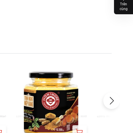
Trên
cùng