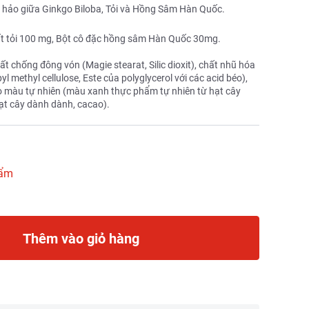
n hảo giữa Ginkgo Biloba, Tỏi và Hồng Sâm Hàn Quốc.
uất tỏi 100 mg, Bột cô đặc hồng sâm Hàn Quốc 30mg.
ất chống đông vón (Magie stearat, Silic dioxit), chất nhũ hóa
 methyl cellulose, Este của polyglycerol với các acid béo),
ạo màu tự nhiên (màu xanh thực phẩm tự nhiên từ hạt cây
ạt cây dành dành, cacao).
hẩm
Thêm vào giỏ hàng