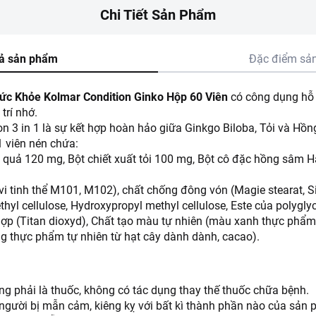
Chi Tiết Sản Phẩm
ả sản phẩm
Đặc điểm sả
ức Khỏe Kolmar Condition Ginko Hộp 60 Viên
có công dụng hỗ 
trí nhớ.
n 3 in 1 là sự kết hợp hoàn hảo giữa Ginkgo Biloba, Tỏi và H
 viên nén chứa:
ch quả 120 mg, Bột chiết xuất tỏi 100 mg, Bột cô đặc hồng sâm
vi tinh thể M101, M102), chất chống đông vón (Magie stearat, Sil
yl cellulose, Hydroxypropyl methyl cellulose, Este của polyglyce
ợp (Titan dioxyd), Chất tạo màu tự nhiên (màu xanh thực phẩm 
 thực phẩm tự nhiên từ hạt cây dành dành, cacao).
 phải là thuốc, không có tác dụng thay thế thuốc chữa bệnh.
gười bị mẫn cảm, kiêng kỵ với bất kì thành phần nào của sản 