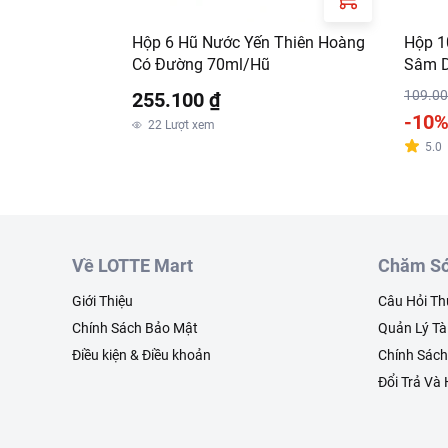
Hộp 6 Hũ Nước Yến Thiên Hoàng
Hộp 1
Có Đường 70ml/Hũ
Sâm D
100m
109.00
255.100 ₫
-10
22
Lượt xem
5.0
Về LOTTE Mart
Chăm Só
Giới Thiệu
Câu Hỏi T
Chính Sách Bảo Mật
Quản Lý Tà
Điều kiện & Điều khoản
Chính Sác
Đổi Trả Và