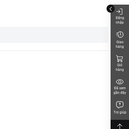
 rong kinh, xuất huyết,
Đăng
nhập
Giao
hàng
Giỏ
hàng
inh, Việt Nam.
Đã xem
gần đây
Trợ giúp