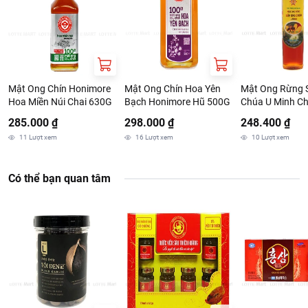
Mật Ong Chín Honimore
Mật Ong Chín Hoa Yên
Mật Ong Rừng 
Hoa Miền Núi Chai 630G
Bạch Honimore Hũ 500G
Chúa U Minh Ch
285.000 ₫
298.000 ₫
248.400 ₫
11
Lượt xem
16
Lượt xem
10
Lượt xem
Có thể bạn quan tâm