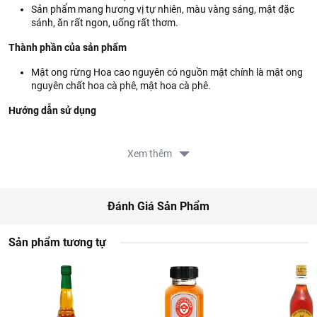
Sản phẩm mang hương vị tự nhiên, màu vàng sáng, mật đặc
sánh, ăn rất ngon, uống rất thơm.
Thành phần của sản phẩm
Mật ong rừng Hoa cao nguyên có nguồn mật chính là mật ong
nguyên chất hoa cà phê, mật hoa cà phê.
Hướng dẫn sử dụng
Dùng ăn trực tiếp hoặc tùy theo mục đích sử dụng. Không để
trong tủ lạnh.
Xem thêm
Hướng dẫn bảo quản
Bảo quản ở nơi khô ráo, thoáng mát, tránh ánh nắng trực tiếp.
Đánh Giá Sản Phẩm
Thông tin từ LOTTE MART:
Sản phẩm tương tự
Đơn giá sản phẩm chưa gồm phí giao hàng tùy theo khu vực và
đơn hàng của Quý khách, vui lòng xem chính sách tại:
https://www.lottemart.vn/vi-nsg/faq/39