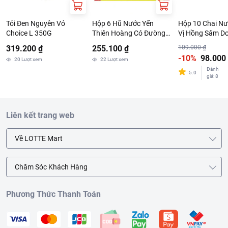
Tỏi Đen Nguyên Vỏ
Hộp 6 Hũ Nước Yến
Hộp 10 Chai N
Choice L 350G
Thiên Hoàng Có Đường
Vị Hồng Sâm 
70ml/Hũ
Medical Chai 1
319.200 ₫
255.100 ₫
109.000 ₫
-10%
98.000
20
Lượt xem
22
Lượt xem
Đánh
5.0
giá
:
8
Liên kết trang web
Về LOTTE Mart
Chăm Sóc Khách Hàng
Phương Thức Thanh Toán