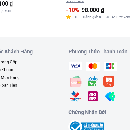
109.000 ₫
100 ₫
-10%
98.000 ₫
ượt xem
5.0
Đánh giá
:
8
82
Lượt xe
c Khách Hàng
Phương Thức Thanh Toán
hường Gặp
i Khoản
h Mua Hàng
 Hoàn Tiền
Chứng Nhận Bởi