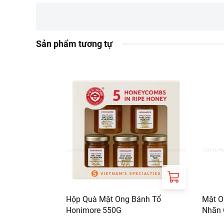
Bảo quản ở nơi khô r
Thông tin từ LOTTE MA
Sản phẩm tương tự
Đơn giá sản phẩm ch
chính sách tại:
https
Hộp Quà Mật Ong Bánh Tổ
Mật O
Honimore 550G
Nhãn 