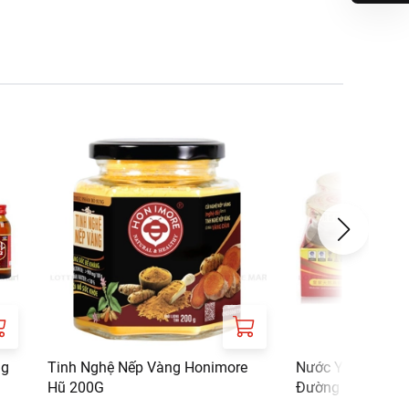
ng
Tinh Nghệ Nếp Vàng Honimore
Nước Yến Sào Th
Hũ 200G
Đường 70ML (Lốc