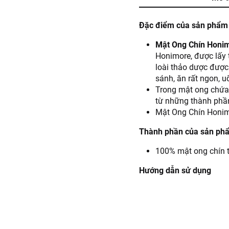
Đặc điểm của sản phẩm
Mật Ong Chín Honi
Honimore, được lấy 
loài thảo dược được
sánh, ăn rất ngon, u
Trong mật ong chứa 
từ những thành phần
Mật Ong Chín Honimo
Thành phần của sản ph
100% mật ong chín 
Hướng dẫn sử dụng
Mỗi ngày, một người
nước ấm là khoảng 3
Hướng dẫn bảo quản