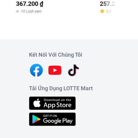
367.200 ₫
257.200 ₫
10
Lượt xem
5.0
Đánh giá
:
1
m
Kết Nối Với Chúng Tôi
Tải Ứng Dụng LOTTE Mart