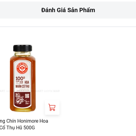
áo, thoáng mát, tránh ánh nắng trực tiếp.
Đánh Giá Sản Phẩm
RT:
ưa gồm phí giao hàng tùy theo khu vực và đơn hàng của Quý k
://www.lottemart.vn/vi-nsg/faq/39
ng Chín Honimore Hoa
Cổ Thụ Hũ 500G