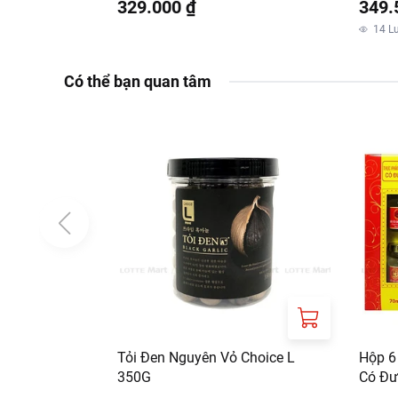
329.000 ₫
349.
14
L
Có thể bạn quan tâm
Tỏi Đen Nguyên Vỏ Choice L
Hộp 6
350G
Có Đư