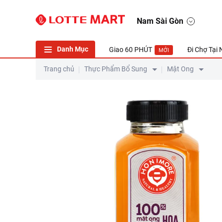
Mật Ong Chín Hoa Yên Bạch Honimore Hũ 500g
Nam Sài Gòn
Danh Mục
Giao 60 PHÚT
Đi Chợ Tại
MỚI
Trang chủ
Thực Phẩm Bổ Sung
Mật Ong