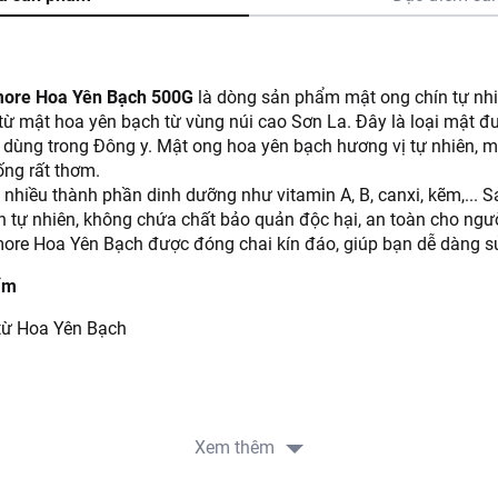
more Hoa Yên Bạch 500G
là dòng sản phẩm mật ong chín tự nhi
từ mật hoa yên bạch từ vùng núi cao Sơn La. Đây là loại mật đ
 dùng trong Đông y. Mật ong hoa yên bạch hương vị tự nhiên, 
ống rất thơm.
nhiều thành phần dinh dưỡng như vitamin A, B, canxi, kẽm,...
 tự nhiên, không chứa chất bảo quản độc hại, an toàn cho ngư
re Hoa Yên Bạch được đóng chai kín đáo, giúp bạn dễ dàng sử
ẩm
từ Hoa Yên Bạch
 sử dụng từ 25 – 50 gam (1 đến 2 muỗng canh) mật ong, nhiệt 
5-40 độ C khi pha mật ong.
Xem thêm