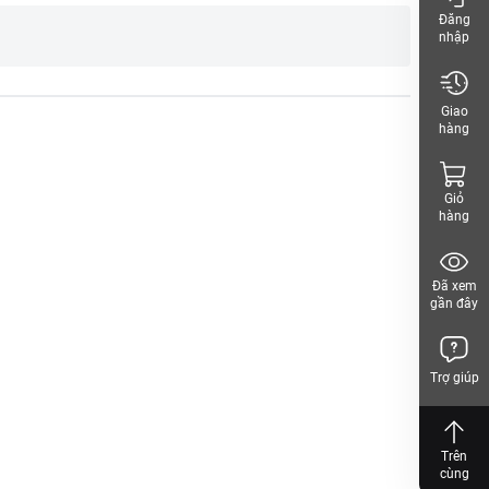
Đăng
nhập
hách, vui lòng xem
Giao
hàng
Giỏ
hàng
Đã xem
gần đây
Trợ giúp
Trên
cùng