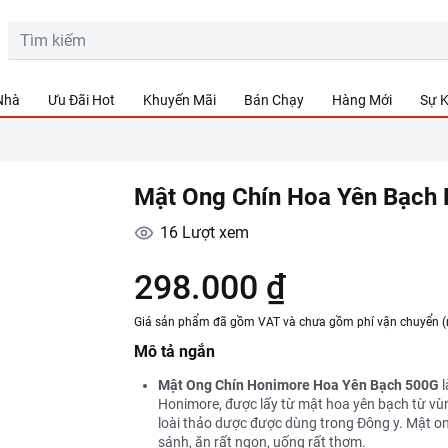
 Nhà
Ưu Đãi Hot
Khuyến Mãi
Bán Chạy
Hàng Mới
Sự K
Mật Ong Chín Hoa Yên Bạch
16
Lượt xem
298.000 ₫
Giá sản phẩm đã gồm VAT và chưa gồm phí vận chuyển (
Mô tả ngắn
Mật Ong Chín Honimore Hoa Yên Bạch 500G
l
Honimore, được lấy từ mật hoa yên bạch từ vùn
loài thảo dược được dùng trong Đông y. Mật o
sánh, ăn rất ngon, uống rất thơm.