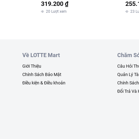
319.200 ₫
255.
20
Lượt xem
23
L
Về LOTTE Mart
Chăm Só
Giới Thiệu
Câu Hỏi T
Chính Sách Bảo Mật
Quản Lý Tà
Điều kiện & Điều khoản
Chính Sác
Đổi Trả Và