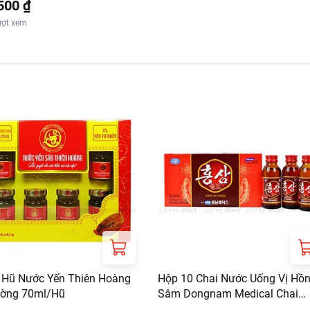
500 ₫
ượt xem
 Hũ Nước Yến Thiên Hoàng
Hộp 10 Chai Nước Uống Vị Hồ
ờng 70ml/Hũ
Sâm Dongnam Medical Chai
100ml