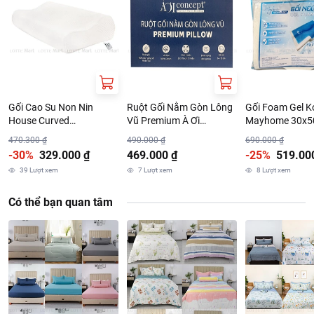
Thông tin nhà cung cấp:
Tên công ty: Công ty TNHH Vietmadeco
Địa chỉ: Tầng 8, Tòa nhà Loyal, 151 Võ Thị Sáu, Phường Xuân
Hòa, Thành phố Hồ Chí Minh, Việt Nam
Chi nhánh: 352 Giải Phóng, Phường Phương Liệt, Thành phố
Hà Nội, Việt Nam
Gối Cao Su Non Nin
Ruột Gối Nằm Gòn Lông
Gối Foam Gel K
House Curved
Vũ Premium À Ơi
Mayhome 30x5
50x30x10.7cm
Concept 50x70cm
470.300 ₫
490.000 ₫
690.000 ₫
-30%
329.000 ₫
469.000 ₫
-25%
519.00
39
Lượt xem
7
Lượt xem
8
Lượt xem
Có thể bạn quan tâm