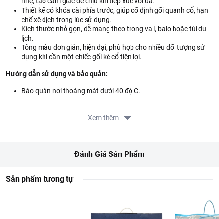
nhẹ, tạo cảm giác dễ chịu khi tiếp xúc với da.
Thiết kế có khóa cài phía trước, giúp cố định gối quanh cổ, hạn
chế xê dịch trong lúc sử dụng.
Kích thước nhỏ gọn, dễ mang theo trong vali, balo hoặc túi du
lịch.
Tông màu đơn giản, hiện đại, phù hợp cho nhiều đối tượng sử
dụng khi cần một chiếc gối kê cổ tiện lợi.
Hướng dẫn sử dụng và bảo quản:
Bảo quản nơi thoáng mát dưới 40 độ C.
Không giặt ruột gối.
Thông tin nhà sản xuất:
Xem thêm
Tên công ty: Futai Daily Necessities Co., Ltd.
Địa chỉ: Yonghao Industrial Zone, Nanhai District, Foshan City,
Guangdong Province, China.
Đánh Giá Sản Phẩm
Thông tin nhà nhập khẩu:
Sản phẩm tương tự
Tên công ty: Công ty TNHH Thương mại và Dịch vụ Ngọc Hương
Địa chỉ: 16 Ngô Tử Hạ, Phường An Khê, Thành phố Đà Nẵng,
Việt Nam