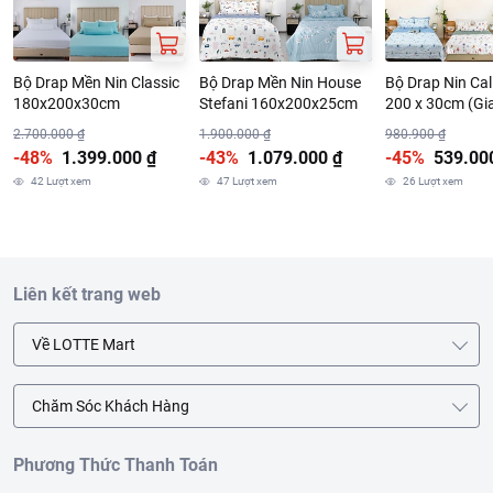
Bộ Drap Mền Nin Classic
Bộ Drap Mền Nin House
Bộ Drap Nin Cal
180x200x30cm
Stefani 160x200x25cm
200 x 30cm (Gi
Ngẫu Nhiên)
2.700.000 ₫
1.900.000 ₫
980.900 ₫
-48%
1.399.000 ₫
-43%
1.079.000 ₫
-45%
539.00
42
Lượt xem
47
Lượt xem
26
Lượt xem
Liên kết trang web
Về LOTTE Mart
Chăm Sóc Khách Hàng
Phương Thức Thanh Toán