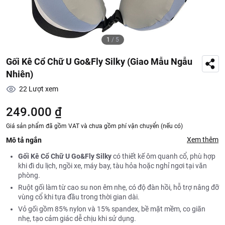
1
/
5
Gối Kê Cổ Chữ U Go&Fly Silky (Giao Mẫu Ngẫu
Nhiên)
22
Lượt xem
249.000 ₫
Giá sản phẩm đã gồm VAT và chưa gồm phí vận chuyển (nếu có)
Xem thêm
Mô tả ngắn
Gối Kê Cổ Chữ U Go&Fly Silky
có thiết kế ôm quanh cổ, phù hợp
khi đi du lịch, ngồi xe, máy bay, tàu hỏa hoặc nghỉ ngơi tại văn
phòng.
Ruột gối làm từ cao su non êm nhẹ, có độ đàn hồi, hỗ trợ nâng đỡ
vùng cổ khi tựa đầu trong thời gian dài.
Vỏ gối gồm 85% nylon và 15% spandex, bề mặt mềm, co giãn
nhẹ, tạo cảm giác dễ chịu khi sử dụng.