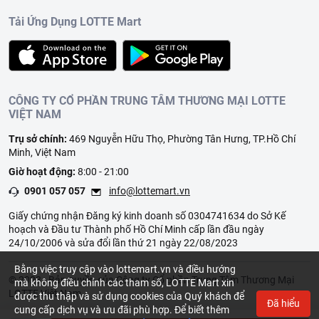
Tải Ứng Dụng LOTTE Mart
CÔNG TY CỔ PHẦN TRUNG TÂM THƯƠNG MẠI LOTTE
VIỆT NAM
Trụ sở chính:
469 Nguyễn Hữu Thọ, Phường Tân Hưng, TP.Hồ Chí
Minh, Việt Nam
Giờ hoạt động:
8:00 - 21:00
0901 057 057
info@lottemart.vn
Giấy chứng nhận Đăng ký kinh doanh số 0304741634 do Sở Kế
hoạch và Đầu tư Thành phố Hồ Chí Minh cấp lần đầu ngày
24/10/2006 và sửa đổi lần thứ 21 ngày 22/08/2023
Bằng việc truy cập vào lottemart.vn và điều hướng
© 2023 - Bản quyền của Công ty Cổ phần Trung Tâm Thương Mại
mà không điều chỉnh các tham số, LOTTE Mart xin
LOTTE Việt Nam
được thu thập và sử dụng cookies của Quý khách để
Đã hiểu
cung cấp dịch vụ và ưu đãi phù hợp. Để biết thêm