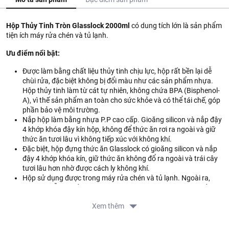
Hộp Thủy Tinh Tròn Glasslock 2000ml
có dung tích lớn là sản phẩm
tiện ích máy rửa chén và tủ lạnh.
Ưu điểm nổi bật:
Được làm bằng chất liệu thủy tinh chịu lực, hộp rất bền lại dễ
chùi rửa, đặc biệt không bị đổi màu như các sản phẩm nhựa.
Hộp thủy tinh làm từ cát tự nhiên, không chứa BPA (Bisphenol-
A), vì thế sản phẩm an toàn cho sức khỏe và có thể tái chế, góp
phần bảo vệ môi trường.
Nắp hộp làm bằng nhựa P.P cao cấp. Gioăng silicon và nắp đậy
4 khớp khóa đậy kín hộp, không để thức ăn rơi ra ngoài và giữ
thức ăn tươi lâu vì không tiếp xúc với không khí.
Đặc biệt, hộp đựng thức ăn Glasslock có gioăng silicon và nắp
đậy 4 khớp khóa kín, giữ thức ăn không đổ ra ngoài và trái cây
tươi lâu hơn nhờ được cách ly không khí.
Hộp sử dụng được trong máy rửa chén và tủ lạnh. Ngoài ra,
hộp còn dễ chùi rửa và không bám mùi, mang lại tiện ích tối đa
cho người sử dụng.
Xem thêm
Hướng dẫn sử dụng: