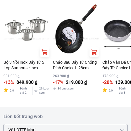
Tên công ty: CONG TY TNHH COMMO VINA
Địa chỉ: SO 18 PHO ME TRI HAPHUONG ME TRI, QUAN TU LIEM,
THANH PHO HA NOI
Bộ 3 Nồi Inox Đáy Từ 5
Chảo Sâu Đáy Từ Chống
Chảo Vân Đá C
Lớp Sunhouse Inox
Dính Choice L 28cm
Đáy Từ Choice 
SHG788 16cm - 20cm -
981.000 ₫
263.900 ₫
173.900 ₫
24cm
-13%
849.900 ₫
-17%
219.000 ₫
-20%
139.00
Đánh
29
Lượt
80
Lượt xem
Đánh
5.0
5.0
giá
:
2
xem
giá
:
3
Liên kết trang web
Về LOTTE Mart