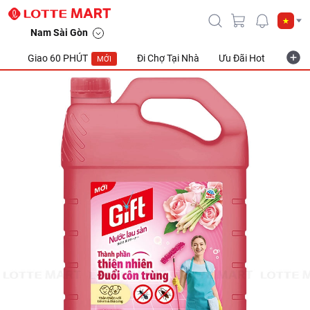
Nam Sài Gòn
Giao 60 PHÚT
Đi Chợ Tại Nhà
Ưu Đãi Hot
Khuyế
MỚI