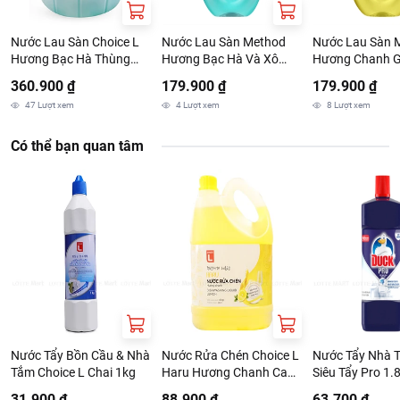
Thông tin nhà cung cấp:
Nước Lau Sàn Choice L
Nước Lau Sàn Method
Nước Lau Sàn 
Hương Bạc Hà Thùng
Hương Bạc Hà Và Xô
Hương Chanh 
Tên công ty: CONG TY TNHH EARTH CORPORATION VIET NAM
20L
Thơm 739ml
739ml
360.900 ₫
179.900 ₫
179.900 ₫
Địa chỉ: Lô C6,Đường N3, Khu Công Nghiệp Nam Tân Uyên,
47
Lượt xem
4
Lượt xem
8
Lượt xem
Phường Tân Hiệp, Thành Phố HCM
Có thể bạn quan tâm
Nước Tẩy Bồn Cầu & Nhà
Nước Rửa Chén Choice L
Nước Tẩy Nhà 
Tắm Choice L Chai 1kg
Haru Hương Chanh Can
Siêu Tẩy Pro 1.
4kg
31.900 ₫
88.900 ₫
63.700 ₫