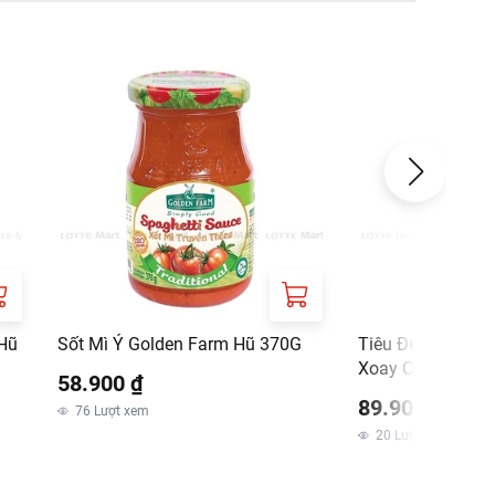
 Hũ
Sốt Mì Ý Golden Farm Hũ 370G
Tiêu Đen Hạt Tiệ
Xoay Choice L L
58.900 ₫
89.900 ₫
76
Lượt xem
20
Lượt xem