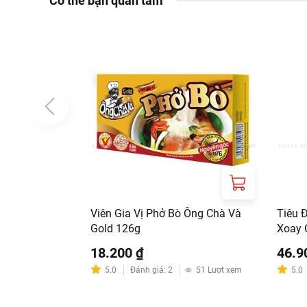
Có thể bạn quan tâm
Viên Gia Vị Phở Bò Ông Chà Và
Tiêu 
Gold 126g
Xoay 
18.200 ₫
46.9
5.0
Đánh giá
:
2
51
Lượt xem
5.0