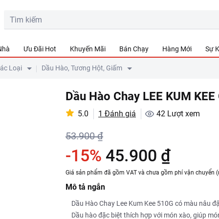
 Nhà
Ưu Đãi Hot
Khuyến Mãi
Bán Chạy
Hàng Mới
Sự K
Các Loại
Dầu Hào, Tương Hột, Giấm
Dầu Hào Chay LEE KUM KEE 
5.0
1 Đánh giá
42
Lượt xem
53.900 ₫
-15%
45.900 ₫
Giá sản phẩm đã gồm VAT và chưa gồm phí vận chuyển (
Mô tả ngắn
Dầu Hào Chay Lee Kum Kee 510G có màu nâu đậm
Dầu hào đặc biệt thích hợp với món xào, giúp món