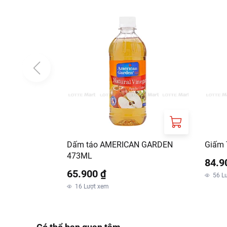
Dấm táo AMERICAN GARDEN
Giấm 
473ML
84.9
65.900 ₫
56
L
16
Lượt xem