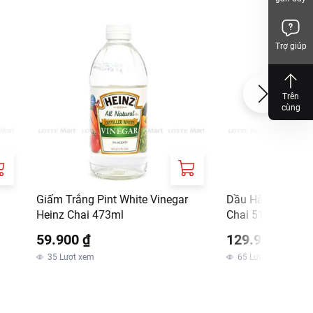
Trợ giúp
Trên
cùng
Giấm Trắng Pint White Vinegar
Dầu Hào LEE KUM
Heinz Chai 473ml
Chai 510g
59.900 ₫
129.900 ₫
35
Lượt xem
65
Lượt xem