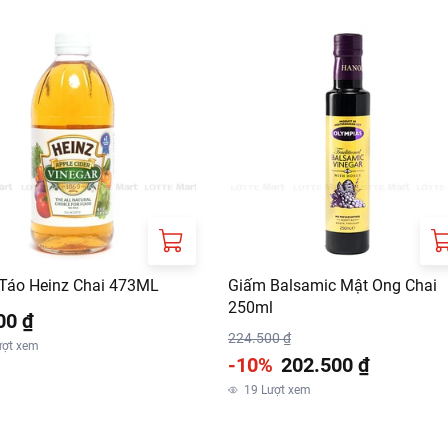
Táo Heinz Chai 473ML
Giấm Balsamic Mật Ong Chai
250ml
00 ₫
224.500 ₫
ượt xem
-10%
202.500 ₫
19
Lượt xem