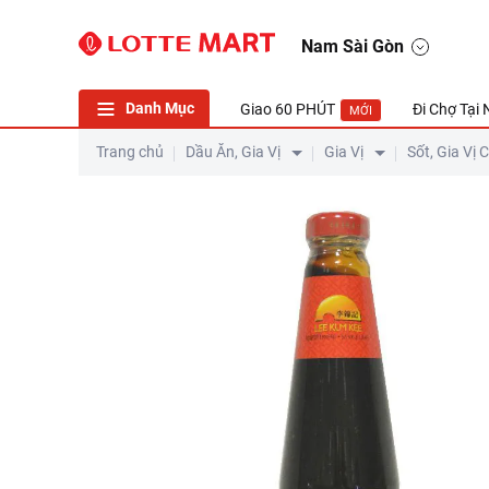
Nam Sài Gòn
Danh Mục
Giao 60 PHÚT
Đi Chợ Tại
MỚI
Trang chủ
Dầu Ăn, Gia Vị
Gia Vị
Sốt, Gia Vị 