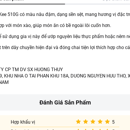
ee 510G có màu nâu đậm, dạng sền sệt, mang hương vị đặc tr
ợp với món xào, giúp món ăn có bề ngoài lôi cuốn hơn.
hể sử dụng gia vị này để ướp nguyên liệu thực phẩm hoặc nêm 
rên dây chuyền hiện đại và đóng chai tiện lợi thích hợp cho các
 TY CP TM DV SX HUONG THUY
 39, KHU NHA O TAI PHAN KHU 18A, DUONG NGUYEN HUU THO,
 NAM
Đánh Giá Sản Phẩm
Hợp khẩu vị
5