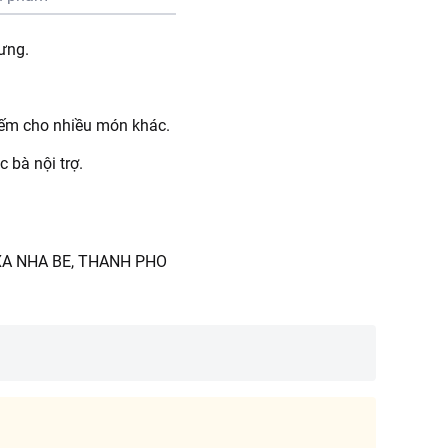
ưng.
nếm cho nhiều món khác.
 bà nội trợ.
 XA NHA BE, THANH PHO