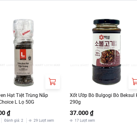
Đen Hạt Tiệt Trùng Nắp
Xốt Ướp Bò Bulgogi Bò Beksul
Choice L Lọ 50G
290g
00 ₫
37.000 ₫
Đánh giá
:
2
29
Lượt xem
17
Lượt xem