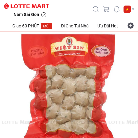
Nam Sài Gòn
Giao 60 PHÚT
Đi Chợ Tại Nhà
Ưu Đãi Hot
Khuyế
MỚI