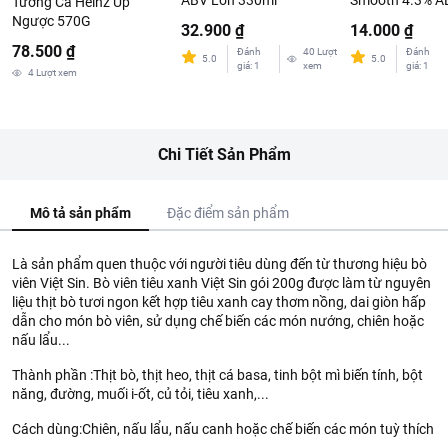
ABV Lon 330ml
Smooth 4.3% A
Tương Cà Heinz Úp
330ml
Ngược 570G
32.900 ₫
14.000 ₫
78.500 ₫
Đánh
40
Lượt
Đánh
5.0
5.0
giá
:
1
xem
giá
:
1
4
Lượt xem
Chi Tiết Sản Phẩm
Mô tả sản phẩm
Đặc điểm sản phẩm
Là sản phẩm quen thuộc với người tiêu dùng đến từ thương hiệu bò
viên Việt Sin. Bò viên tiêu xanh Việt Sin gói 200g được làm từ nguyên
liệu thịt bò tươi ngon kết hợp tiêu xanh cay thơm nồng, dai giòn hấp
dẫn cho món bò viên, sử dụng chế biến các món nướng, chiên hoặc
nấu lẩu...
Thành phần :Thịt bò, thịt heo, thịt cá basa, tinh bột mì biến tính, bột
năng, đường, muối i-ốt, củ tỏi, tiêu xanh,...
Cách dùng:Chiên, nấu lẩu, nấu canh hoặc chế biến các món tuỳ thích