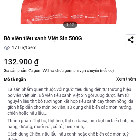
1
/
2
Bò viên tiêu xanh Việt Sin 500G
17
Lượt xem
132.900 ₫
Giá sản phẩm đã gồm VAT và chưa gồm phí vận chuyển (nếu có)
Xem thêm
Mô tả ngắn
Là sản phẩm quen thuộc với người tiêu dùng đến từ thương hiệu
bò viên Việt Sin. Bò viên tiêu xanh Việt Sin gói 200g được làm từ
nguyên liệu thịt bò tươi ngon kết hợp tiêu xanh cay thơm nồng, dai
giòn hấp dẫn cho món bò viên, sử dụng chế biến các món nướng,
chiên hoặc nấu lẩu...
Thành phần :Thịt bò, thịt heo, thịt cá basa, tinh bột mì biến tính, bột
năng, đường, muối i-ốt, củ tỏi, tiêu xanh,...
Cách dùng:Chiên, nấu lẩu, nấu canh hoặc chế biến các món tuỳ