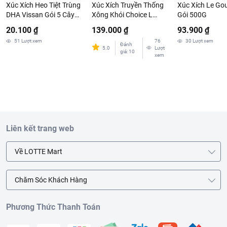
Xúc Xích Heo Tiệt Trùng
Xúc Xích Truyền Thống
Xúc Xích Le Gou
DHA Vissan Gói 5 Cây
Xông Khói Choice L
Gói 500G
35G
1.5kg
20.100 ₫
139.000 ₫
93.900 ₫
51
Lượt xem
76
30
Lượt xem
Đánh
5.0
Lượt
giá
:
10
xem
Liên kết trang web
Về LOTTE Mart
Chăm Sóc Khách Hàng
Phương Thức Thanh Toán