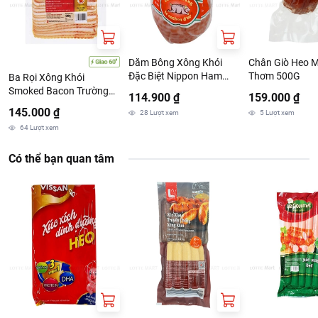
Dăm Bông Xông Khói
Chân Giò Heo 
Đặc Biệt Nippon Ham
Thơm 500G
Ba Rọi Xông Khói
Con Heo Vàng Gói 500G
Smoked Bacon Trường
114.900 ₫
159.000 ₫
Vinh Gói 500G
145.000 ₫
28
Lượt xem
5
Lượt xem
64
Lượt xem
Có thể bạn quan tâm