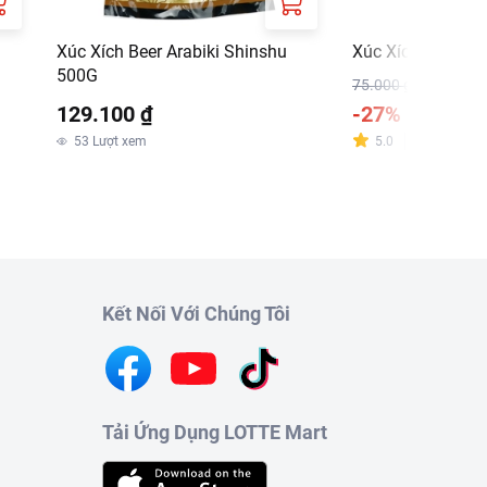
Xúc Xích Beer Arabiki Shinshu
Xúc Xích Việt M
500G
75.000 ₫
129.100 ₫
-27%
54.900 
53
Lượt xem
5.0
Đánh giá
:
1
Kết Nối Với Chúng Tôi
Tải Ứng Dụng LOTTE Mart