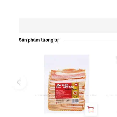
Sản phẩm tương tự
Thành phần: Được chế
Hướng dẫn sử dụng: 
dùng để chế biến n
Bảo quản: Phải giữ n
quản trong ngăn đá 