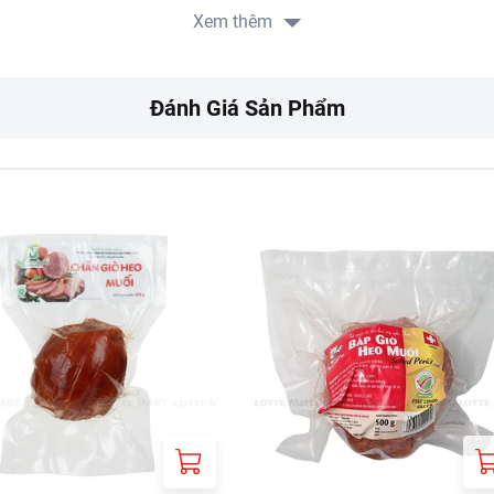
Xem thêm
Đánh Giá Sản Phẩm
 biến từ nguyên liệu chính là thịt heo và các gia vị tự nhiên k
Sản phẩm đã được hấp chín có thể sử dụng trực tiếp, ăn kèm v
hiều món ăn ngon khác.
guyên túi dán kín trong tủ lạnh ở nhiệt độ 0 - 4 độ C. Nếu đã cắ
tủ lạnh.