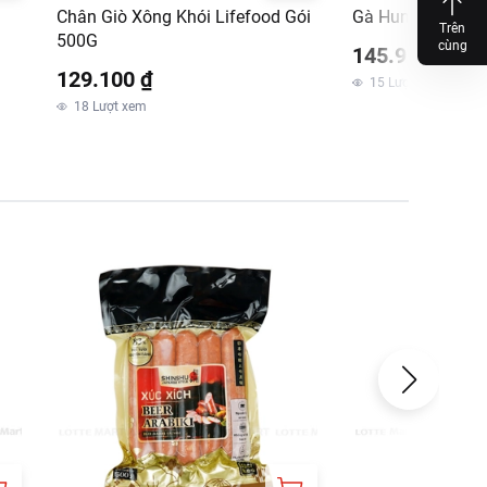
Chân Giò Xông Khói Lifefood Gói
Gà Hun Khói Ông 
Trên
500G
cùng
hách, vui lòng xem
145.900 ₫
129.100 ₫
15
Lượt xem
m
18
Lượt xem