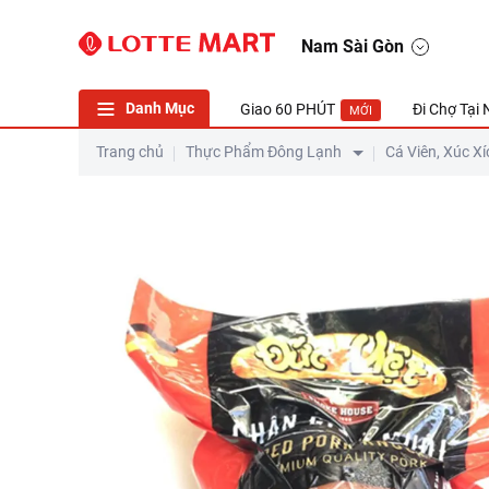
Chân Giò Ủ Muối Đức Việt 450G
Nam Sài Gòn
Danh Mục
Giao 60 PHÚT
Đi Chợ Tại
MỚI
Trang chủ
Thực Phẩm Đông Lạnh
Cá Viên, Xúc Xí