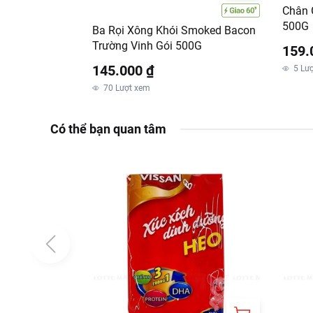
Thông tin từ LOTTE MA
Chân 
500G
Ba Rọi Xông Khói Smoked Bacon
Đơn giá sản phẩm ch
Trường Vinh Gói 500G
chính sách tại:
159.
https
145.000 ₫
5
Lư
70
Lượt xem
Có thể bạn quan tâm