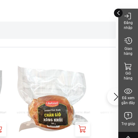
Đăng
nhập
Giao
hàng
Giỏ
hàng
Đã xem
hác.
gần đây
ới bánh mì, salad… hoặc
t, phần còn lại nên bảo
Trợ giúp