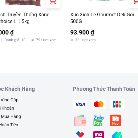
ích Truyền Thống Xông
Xúc Xích Le Gourmet Deli Gói
Choice L 1.5kg
500G
000 ₫
93.900 ₫
Đánh giá
:
10
79
Lượt xem
33
Lượt xem
c Khách Hàng
Phương Thức Thanh Toán
hường Gặp
i Khoản
h Mua Hàng
 Hoàn Tiền