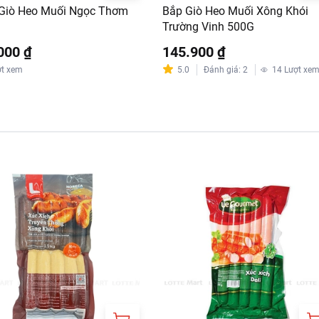
RT:
Giò Heo Muối Ngọc Thơm
Bắp Giò Heo Muối Xông Khói
Trường Vinh 500G
ưa gồm phí giao hàng tùy theo khu vực và đơn hàng của Quý k
000 ₫
://www.lottemart.vn/vi-nsg/faq/39
145.900 ₫
ợt xem
5.0
Đánh giá
:
2
14
Lượt xe