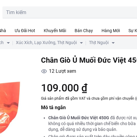
 Nhà
Ưu Đãi Hot
Khuyến Mãi
Bán Chạy
Hàng Mới
Sự K
ch
Xúc Xích, Lạp Xưởng, Thịt Nguội
Thịt Nguội
Chân Giò Ủ Muối Đức Việt 4
12
Lượt xem
109.000 ₫
Giá sản phẩm đã gồm VAT và chưa gồm phí vận chuyển (
Mô tả ngắn
Chân Giò Ủ Muối Đức Việt 450G
đã được rút xư
không có quá nhiều thời gian chế biến cho bữa
dụng, dễ dàng sử dụng và bảo quản.
Chân giò được sản xuất trên dây chuyền công n