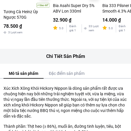
Bia Asahi Super Dry 5%
Bia 333 Pilsner 
ABV Lon 330ml
Smooth 4.3% A
Tương Cà Heinz Úp
330ml
Ngược 570G
32.900 ₫
14.000 ₫
78.500 ₫
Đánh
33
Lượt
Đánh
5.0
5.0
giá
:
1
xem
giá
:
1
3
Lượt xem
Chi Tiết Sản Phẩm
Mô tả sản phẩm
Đặc điểm sản phẩm
Xúc Xích Xông Khói Hickory Nippon là dòng sản phẩm rất được ưa
chuộng hiện nay bởi những trải nghiệm tuyệt vời, vừa lạ miệng, vừa
thú vị ngay lần đầu tiên thưởng thức. Ngoài ra, với sự tiện lợi của xúc
xích xông khói Hickory Nippon sẽ giúp bạn có thêm sự lựa chọn cho
một bữa tiệc nướng BBQ thú vị, ngon miệng cho cuộc vui thêm hấp
dẫn và đặc sắc.
Thành phần: Thịt heo (≥ 86%), muối ăn, đường tinh luyện, tiêu, bột