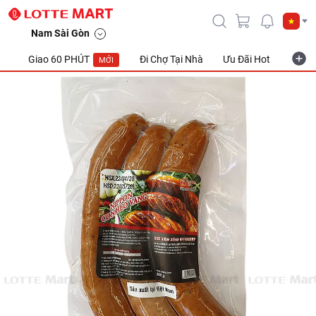
Nam Sài Gòn
Giao 60 PHÚT
Đi Chợ Tại Nhà
Ưu Đãi Hot
Khuyế
MỚI