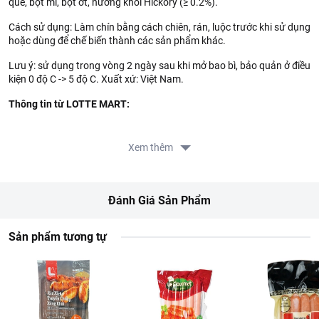
quế, bột mì, bột ớt, hương khói Hickory (≥ 0.2%).
Cách sử dụng: Làm chín bằng cách chiên, rán, luộc trước khi sử dụng
hoặc dùng để chế biến thành các sản phẩm khác.
Lưu ý: sử dụng trong vòng 2 ngày sau khi mở bao bì, bảo quản ở điều
kiện 0 độ C -> 5 độ C. Xuất xứ: Việt Nam.
Thông tin từ LOTTE MART:
Đơn giá sản phẩm chưa gồm phí giao hàng tùy theo khu vực và
đơn hàng của Quý khách, vui lòng xem chính sách tại:
Xem thêm
https://www.lottemart.vn/vi-nsg/faq/39
Đánh Giá Sản Phẩm
Sản phẩm tương tự