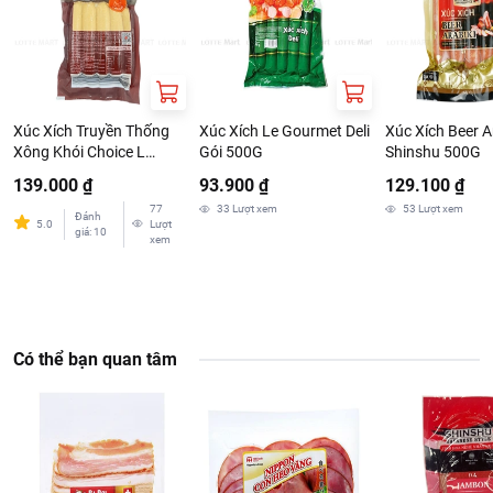
Xúc Xích Truyền Thống
Xúc Xích Le Gourmet Deli
Xúc Xích Beer A
Xông Khói Choice L
Gói 500G
Shinshu 500G
1.5kg
139.000 ₫
93.900 ₫
129.100 ₫
77
33
Lượt xem
53
Lượt xem
Đánh
5.0
Lượt
giá
:
10
xem
Có thể bạn quan tâm