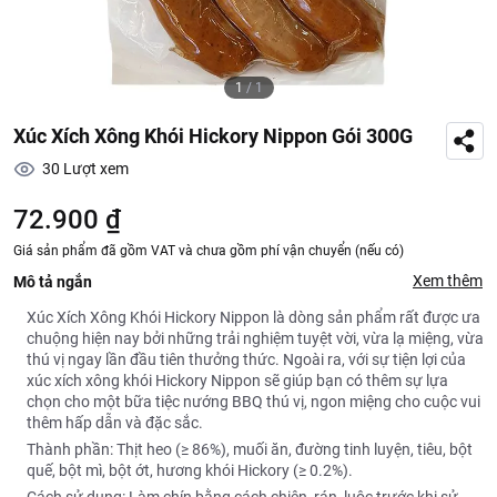
1
/
1
Xúc Xích Xông Khói Hickory Nippon Gói 300G
30
Lượt xem
72.900 ₫
Giá sản phẩm đã gồm VAT và chưa gồm phí vận chuyển (nếu có)
Xem thêm
Mô tả ngắn
Xúc Xích Xông Khói Hickory Nippon là dòng sản phẩm rất được ưa
chuộng hiện nay bởi những trải nghiệm tuyệt vời, vừa lạ miệng, vừa
thú vị ngay lần đầu tiên thưởng thức. Ngoài ra, với sự tiện lợi của
xúc xích xông khói Hickory Nippon sẽ giúp bạn có thêm sự lựa
chọn cho một bữa tiệc nướng BBQ thú vị, ngon miệng cho cuộc vui
thêm hấp dẫn và đặc sắc.
Thành phần: Thịt heo (≥ 86%), muối ăn, đường tinh luyện, tiêu, bột
quế, bột mì, bột ớt, hương khói Hickory (≥ 0.2%).