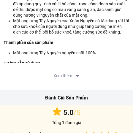
đã áp dụng quy trình xử lí thủ công trong công đoạn sản xuất
để thu được mật ong có màu vàng cánh gián, đặc sánh giữ
đúng hương vị nguyên chất của mật ong.
Mật ong rừng Tây Nguyên của Xuân Nguyên có tác dụng rất tốt
cho sức khoẻ của người dùng như giúp tăng cường hệ miễn
dịch của cơ thể, bồi bổ sức khoẻ, tăng cường sức đề kháng.
Thành phần của sản phẩm
Mật ong rừng Tây Nguyên nguyên chất 100%
Hướng dẫn sử dụng
Dùng trực tiếp hoặc dùng để pha chế các loại thức uống khác.
Xem thêm
Hướng dẫn bảo quản
Bảo quản ở nơi khô ráo, thoáng mát, tránh ánh nắng trực tiếp.
Đánh Giá Sản Phẩm
Thông tin từ LOTTE MART:
5.0
/5
Đơn giá sản phẩm chưa gồm phí giao hàng tùy theo khu vực và
đơn hàng của Quý khách, vui lòng xem chính sách tại:
Tổng 1 đánh giá
https://www.lottemart.vn/vi-nsg/faq/39