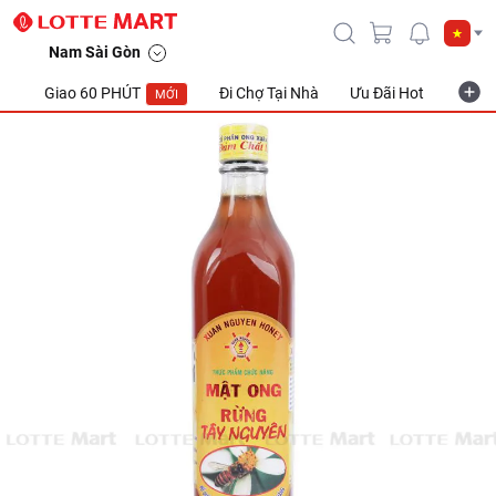
Nam Sài Gòn
Giao 60 PHÚT
Đi Chợ Tại Nhà
Ưu Đãi Hot
Khuyế
MỚI