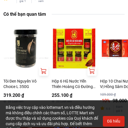
giá
:
1
xem
Có thể bạn quan tâm
Tỏi Đen Nguyên Vỏ
Hộp 6 Hũ Nước Yến
Hộp 10 Chai N
Choice L 350G
Thiên Hoàng Có Đường
Vị Hồng Sâm 
70ml/Hũ
Medical Chai 1
319.200 ₫
255.100 ₫
109.000 ₫
-10%
98.000
20
Lượt xem
20
Lượt xem
Bằng việc truy cập vào lottemart.vn và điều hướng
Đánh
5.0
giá
:
8
mà không điều chỉnh các tham số, LOTTE Mart xin
được thu thập và sử dụng cookies của Quý khách để
Đã hiểu
cung cấp dịch vụ và ưu đãi phù hợp. Để biết thêm