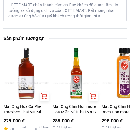
LOTTE MART chân thành cám ơn Quý khách đã quan tâm, tin
tưởng và sử dụng dịch vụ của LOTTE MART. Rất mong nhận
được sự ủng hộ của Quý khách trong thời gian tới ạ.
Sản phẩm tương tự
Mật Ong Hoa Cà Phê
Mật Ong Chín Honimore
Mật Ong Chín H
Tracybee Chai 600Ml
Hoa Miền Núi Chai 630G
Bạch Honimore
229.000 ₫
285.000 ₫
298.000 ₫
Đánh
27
Lượt
11
Lượt xem
16
Lượt xem
5.0