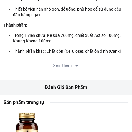
Thiết kế viên nén nhỏ gọn, dễ uống, phù hợp để sử dụng đều
đặn hàng ngày.
Thành phần:
Trong 1 viên chứa: Kế sữa 260mg, chiết xuất Actiso 100mg,
Khúng Khéng 100mg.
Thành phần khác: Chất độn (Cellulose), chất ổn định (Canxi
carboxymethyl cellulose, Hydroxypropyl methyl cellulose, Ester
của glycerin với các acid béo), chiết xuất bột rong biển, Chất
Xem thêm
chống đông vón (Dioxyd silic, Magnesi sterat), Chất tạo màu
tổng hợp (Titan dioxyd), Chất tạo màu tự nhiên (màu xanh cây
dành dành, màu vàng cây dành dành).
Đánh Giá Sản Phẩm
Số ĐKSP:
13361/2019/ĐKSP.
Đối tượng sử dụng:
Người trưởng thành có chức năng gan suy giảm.
Sản phẩm tương tự
Hướng dẫn sử dụng:
Uống 1 viên/ngày sau bữa ăn.
Hướng dẫn bảo quản:
Bảo quản nơi khô, mát, tránh ánh nắng mặt
trời.