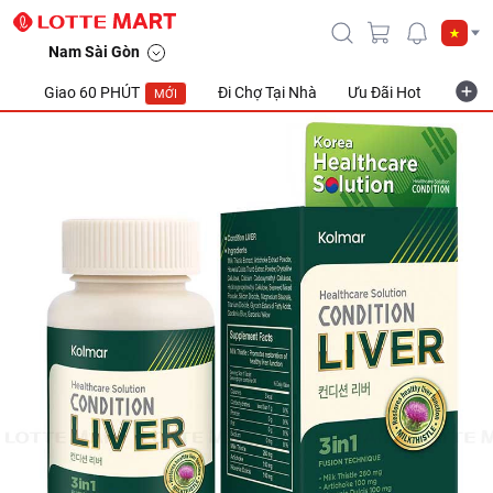
Nam Sài Gòn
Giao 60 PHÚT
Đi Chợ Tại Nhà
Ưu Đãi Hot
Khuyế
MỚI