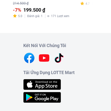
214.500 ₫
4.7
Đánh giá
:
1
-7%
199.500 ₫
m
5.0
Đánh giá
:
1
171
Lượt xem
Kết Nối Với Chúng Tôi
Tải Ứng Dụng LOTTE Mart