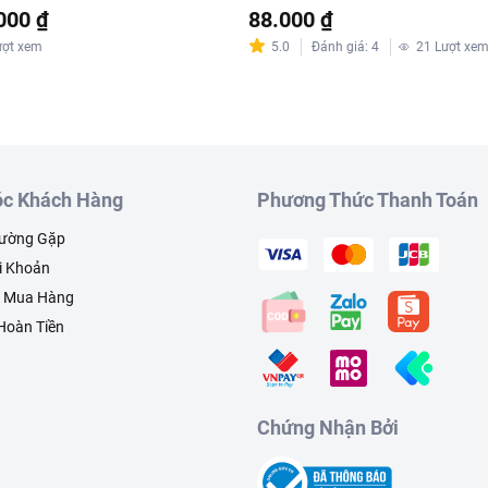
000 ₫
88.000 ₫
ượt xem
5.0
Đánh giá
:
4
21
Lượt xe
c Khách Hàng
Phương Thức Thanh Toán
hường Gặp
i Khoản
h Mua Hàng
 Hoàn Tiền
Salad trái cây
Chứng Nhận Bởi