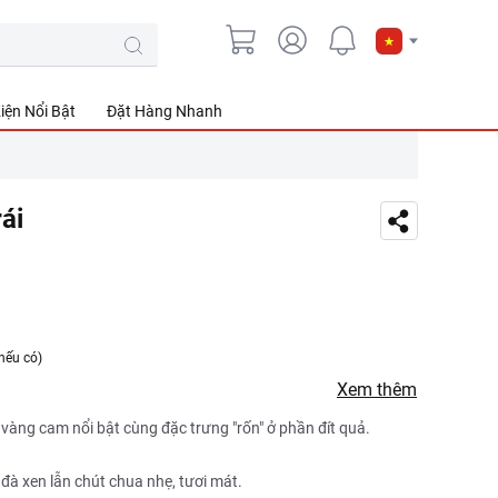
iện Nổi Bật
Đặt Hàng Nhanh
ái
nếu có)
Xem thêm
vàng cam nổi bật cùng đặc trưng "rốn" ở phần đít quả.
à xen lẫn chút chua nhẹ, tươi mát.