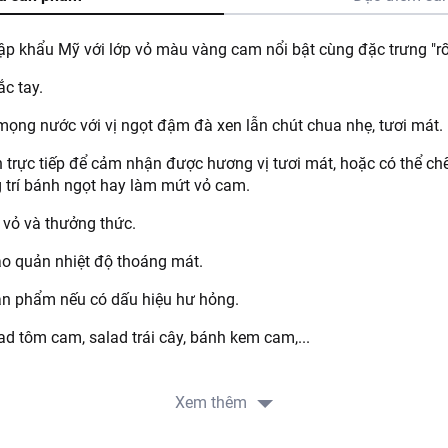
p khẩu Mỹ với lớp vỏ màu vàng cam nổi bật cùng đặc trưng "rố
c tay.
ọng nước với vị ngọt đậm đà xen lẫn chút chua nhẹ, tươi mát.
 trực tiếp để cảm nhận được hương vị tươi mát, hoặc có thể ch
g trí bánh ngọt hay làm mứt vỏ cam.
 vỏ và thưởng thức.
o quản nhiệt độ thoáng mát.
n phẩm nếu có dấu hiệu hư hỏng.
ad tôm cam, salad trái cây, bánh kem cam,...
Xem thêm