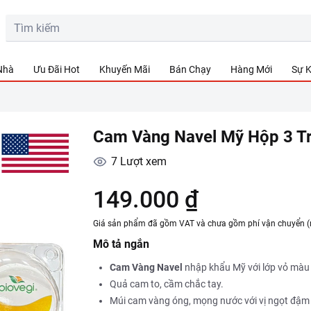
 Nhà
Ưu Đãi Hot
Khuyến Mãi
Bán Chạy
Hàng Mới
Sự K
Cam Vàng Navel Mỹ Hộp 3 Tr
7
Lượt xem
149.000 ₫
Giá sản phẩm đã gồm VAT và chưa gồm phí vận chuyển (
Mô tả ngắn
Cam Vàng Navel
nhập khẩu Mỹ với lớp vỏ màu 
Quả cam to, cầm chắc tay.
Múi cam vàng óng, mọng nước với vị ngọt đậm đ