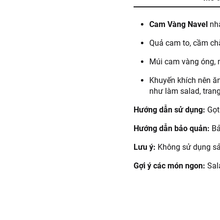
Cam Vàng Navel
nhậ
Quả cam to, cầm chắ
Múi cam vàng óng, m
Khuyến khích nên ăn
như làm salad, tran
Hướng dẫn sử dụng:
Gọt
Hướng dẫn bảo quản:
Bả
Lưu ý:
Không sử dụng sả
Gợi ý các món ngon:
Sal