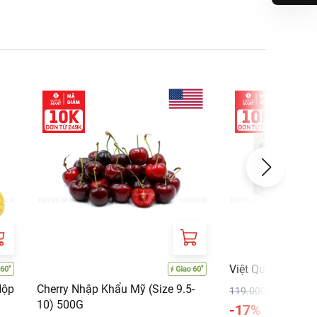
Việt Quất Mỹ 12
Hộp
Cherry Nhập Khẩu Mỹ (Size 9.5-
119.000 ₫
10) 500G
-17%
99.000 