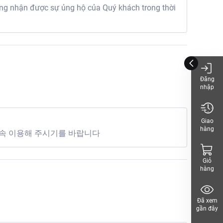
g nhận được sự ủng hộ của Quý khách trong thời
Đăng
nhập
Giao
hàng
속 이용해 주시기를 바랍니다
Giỏ
hàng
Đã xem
gần đây