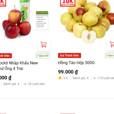
Hồng Táo Hộp 500G
ockit Nhập Khẩu New
nd Ống 4 Trái
99.000 ₫
000 ₫
5.0
Đánh giá
:
4
115
Lượt x
Đánh giá
:
4
55
Lượt xem