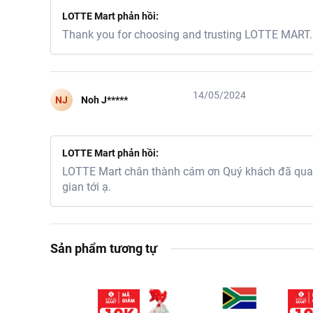
LOTTE Mart phản hồi:
Thank you for choosing and trusting LOTTE MART. I
Thông tin nhà nhập khẩ
14/05/2024
NJ
Noh J*****
Tên công ty: CONG
Địa chỉ: 02 Nguyễn 
LOTTE Mart phản hồi:
Thông tin nhà cung cấp:
LOTTE Mart chân thành cám ơn Quý khách đã quan 
gian tới ạ.
Tên công ty: CONG
Địa chỉ: 02 Nguyễn 
Sản phẩm tương tự