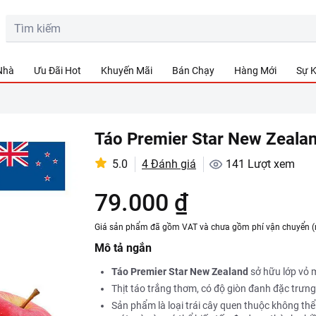
 Nhà
Ưu Đãi Hot
Khuyến Mãi
Bán Chạy
Hàng Mới
Sự K
Táo Premier Star New Zealand
5.0
4 Đánh giá
141
Lượt xem
79.000 ₫
Giá sản phẩm đã gồm VAT và chưa gồm phí vận chuyển (
Mô tả ngắn
Táo Premier Star New Zealand
sở hữu lớp vỏ 
Thịt táo trắng thơm, có độ giòn đanh đặc trưn
Sản phẩm là loại trái cây quen thuộc không thể