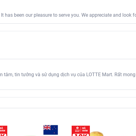
t has been our pleasure to serve you. We appreciate and look f
Bánh táo
u:
 TY TNHH LOTTE VINA INTERNATIONAL
Khắc Viện, Tân Phú, Tân Mỹ, Hồ Chí Minh, Việt Nam
tâm, tin tưởng và sử dụng dịch vụ của LOTTE Mart. Rất mong
 TY TNHH LOTTE VINA INTERNATIONAL
Khắc Viện, Tân Phú, Tân Mỹ, Hồ Chí Minh, Việt Nam