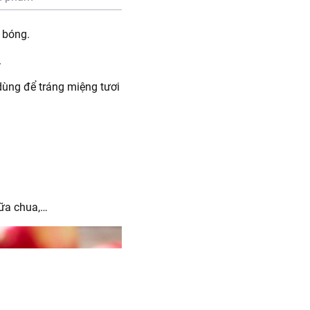
 bóng.
.
 dùng để tráng miệng tươi
sữa chua,…