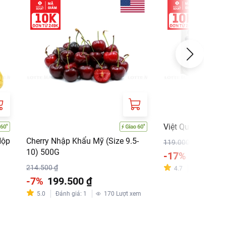
Việt Quất Mỹ 12
Hộp
Cherry Nhập Khẩu Mỹ (Size 9.5-
119.000 ₫
10) 500G
-17%
99.000 
214.500 ₫
4.7
Đánh giá
:
1
-7%
199.500 ₫
m
5.0
Đánh giá
:
1
170
Lượt xem