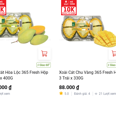
Cát Hòa Lộc 365 Fresh Hộp
Xoài Cát Chu Vàng 365 Fresh 
 x 400G
3 Trái x 330G
000 ₫
88.000 ₫
ượt xem
5.0
Đánh giá
:
4
21
Lượt xe