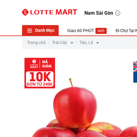
Táo Premier Star New Zealand (size 5-6 Trái/kg) 500g
Nam Sài Gòn
Danh Mục
Giao 60 PHÚT
Đi Chợ Tại
MỚI
Trang chủ
Trái Cây
Táo, Lê