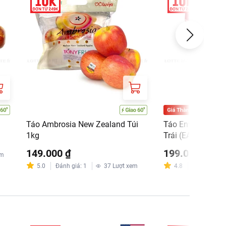
Táo Ambrosia New Zealand Túi
Táo Envy New Zea
1kg
Trái (EA)
149.000 ₫
199.000 ₫
em
5.0
Đánh giá
:
1
37
Lượt xem
4.8
Đánh giá
:
3