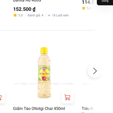
Barilla Hũ 400G
114.500 ₫
cùng
152.500 ₫
5.0
Đánh giá
:
1
5.0
Đánh giá
:
4
18
Lượt xem
Giấm Táo Ottotgi Chai 450ml
Tiêu Đen Hạt Tiệ