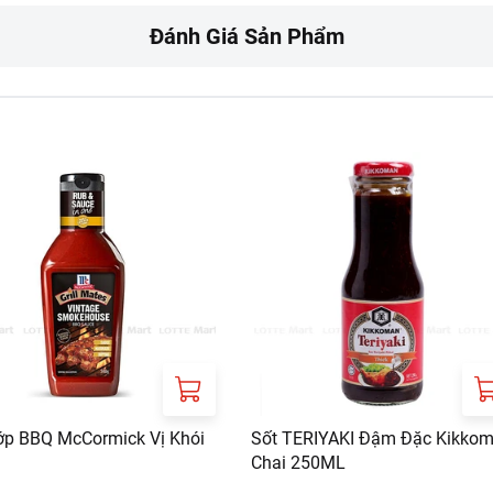
a nhà Beautiful Sài Gòn, số 02 đường Nguyễn Khắc Viện, Khu A-
ú, Quận 7, Thành phố Hồ Chí Minh, Việt Nam
Đánh Giá Sản Phẩm
ớp BBQ McCormick Vị Khói
Sốt TERIYAKI Đậm Đặc Kikko
Chai 250ML