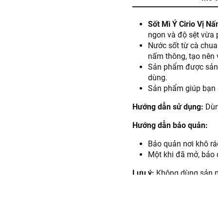
Sốt Mì Ý Cirio Vị N
ngon và độ sệt vừa 
Nước sốt từ cà chua
nấm thông, tạo nên 
Sản phẩm được sản x
dùng.
Sản phẩm giúp bạn c
Hướng dẫn sử dụng:
Dùn
Hướng dẫn bảo quản:
Bảo quản nơi khô ráo
Một khi đã mở, bảo 
Lưu ý:
Không dùng sản p
Thông tin nhà nhập khẩu
CÔNG TY TNHH LOT