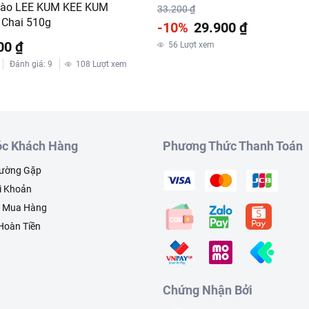
ào LEE KUM KEE KUM
33.200 ₫
Chai 510g
-10%
29.900 ₫
00 ₫
56
Lượt xem
Đánh giá
:
9
108
Lượt xem
c Khách Hàng
Phương Thức Thanh Toán
hường Gặp
i Khoản
h Mua Hàng
 Hoàn Tiền
Chứng Nhận Bởi