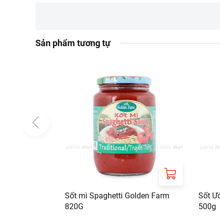
Địa chỉ: Tầng 3, tò
phố, Phường Tân Ph
Sản phẩm tương tự
Sốt mì Spaghetti Golden Farm
Sốt Ư
820G
500g