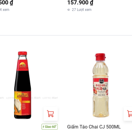
500 ₫
157.900 ₫
ợt xem
27
Lượt xem
Giấm Táo Chai CJ 500ML