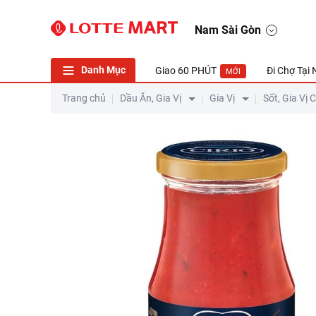
Nam Sài Gòn
Danh Mục
Giao 60 PHÚT
Đi Chợ Tại
MỚI
Trang chủ
Dầu Ăn, Gia Vị
Gia Vị
Sốt, Gia Vị 