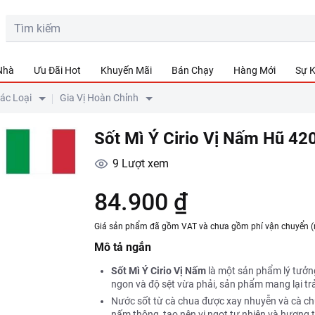
 Nhà
Ưu Đãi Hot
Khuyến Mãi
Bán Chạy
Hàng Mới
Sự K
Các Loại
Gia Vị Hoàn Chỉnh
Sốt Mì Ý Cirio Vị Nấm Hũ 42
9
Lượt xem
84.900 ₫
Giá sản phẩm đã gồm VAT và chưa gồm phí vận chuyển (
Mô tả ngắn
Sốt Mì Ý Cirio Vị Nấm
là một sản phẩm lý tưởn
ngon và độ sệt vừa phải, sản phẩm mang lại trả
Nước sốt từ cà chua được xay nhuyễn và cà ch
nấm thông, tạo nên vị ngọt tự nhiên và hương