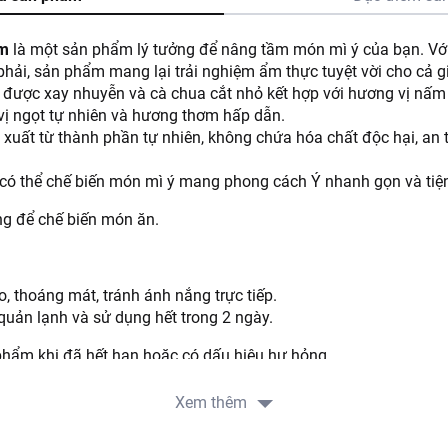
ấm
là một sản phẩm lý tưởng để nâng tầm món mì ý của bạn. Vớ
phải, sản phẩm mang lại trải nghiệm ẩm thực tuyệt vời cho cả g
 được xay nhuyễn và cà chua cắt nhỏ kết hợp với hương vị nấ
vị ngọt tự nhiên và hương thơm hấp dẫn.
uất từ thành phần tự nhiên, không chứa hóa chất độc hại, an t
ó thể chế biến món mì ý mang phong cách Ý nhanh gọn và tiện 
g để chế biến món ăn.
, thoáng mát, tránh ánh nắng trực tiếp.
quản lạnh và sử dụng hết trong 2 ngày.
hẩm khi đã hết hạn hoặc có dấu hiệu hư hỏng.
, phân phối:
Xem thêm
TE VINA INTERNATIONAL