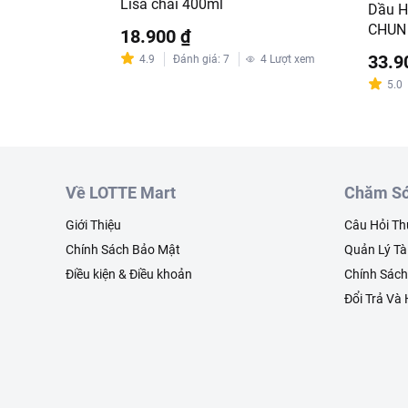
Lisa chai 400ml
Dầu H
CHUN 
18.900 ₫
33.9
4.9
Đánh giá
:
7
4
Lượt xem
5.0
Về LOTTE Mart
Chăm Só
Giới Thiệu
Câu Hỏi T
Chính Sách Bảo Mật
Quản Lý Tà
Điều kiện & Điều khoản
Chính Sác
Đổi Trả Và