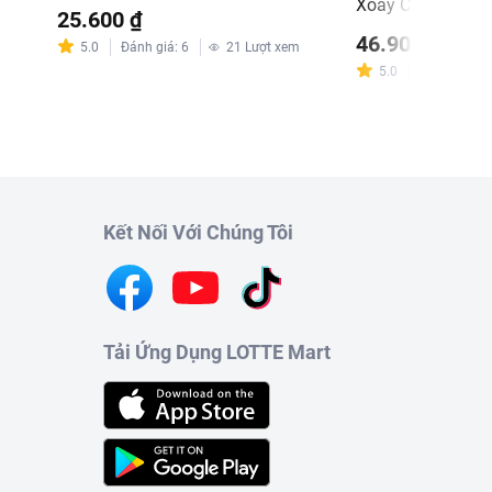
Xoay Choice L L
25.600 ₫
46.900 ₫
5.0
Đánh giá
:
6
21
Lượt xem
5.0
Đánh giá
:
2
Kết Nối Với Chúng Tôi
Tải Ứng Dụng LOTTE Mart