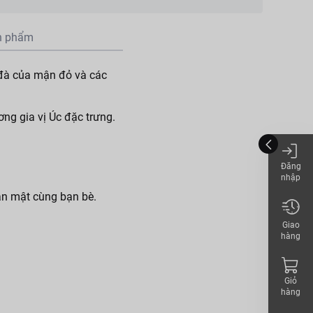
n phẩm
đà của mận đỏ và các
ng gia vị Úc đặc trưng.
Đăng
nhập
ân mật cùng bạn bè.
Giao
hàng
Giỏ
hàng
hẩm có chứa Sulfite.