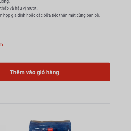
 uống.
 thấp và hậu vị mượt.
um họp gia đình hoặc các bữa tiệc thân mật cùng bạn bè.
ẩm
Thêm vào giỏ hàng