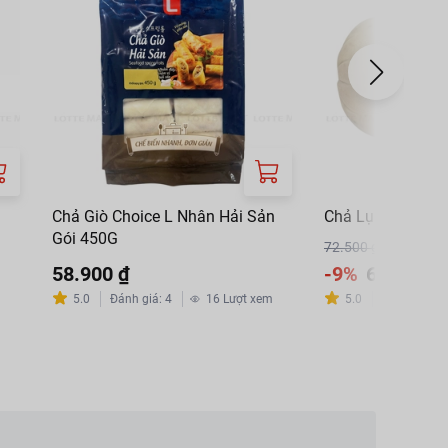
Chả Giò Choice L Nhân Hải Sản
Chả Lụa Bì Wyn 
Gói 450G
72.500 ₫
58.900 ₫
-9%
65.900 ₫
5.0
Đánh giá
:
4
16
Lượt xem
5.0
Đánh giá
:
3