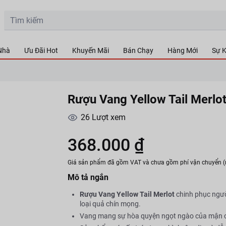
 Nhà
Ưu Đãi Hot
Khuyến Mãi
Bán Chạy
Hàng Mới
Sự K
Rượu Vang Yellow Tail Merl
26
Lượt xem
368.000 ₫
Giá sản phẩm đã gồm VAT và chưa gồm phí vận chuyển (
Mô tả ngắn
Rượu Vang Yellow Tail Merlot
chinh phục ngư
loại quả chín mọng.
Vang mang sự hòa quyện ngọt ngào của mận chí