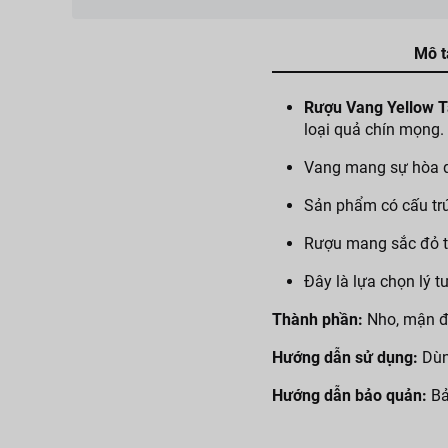
Mô t
Rượu Vang Yellow T
loại quả chín mọng.
Vang mang sự hòa qu
Sản phẩm có cấu trú
Rượu mang sắc đỏ tí
Đây là lựa chọn lý 
Thành phần:
Nho, mận đe
Hướng dẫn sử dụng:
Dùn
Hướng dẫn bảo quản:
Bả
Lưu ý:
Sản phẩm dành ch