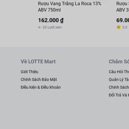
Rượu Vang Trắng La Roca 13%
Rượu 
ABV 750ml
ABV 3
162.000 ₫
69.0
20
Lượt xem
5.0
Về LOTTE Mart
Chăm Só
Giới Thiệu
Câu Hỏi T
Chính Sách Bảo Mật
Quản Lý Tà
Điều kiện & Điều khoản
Chính Sác
Đổi Trả Và