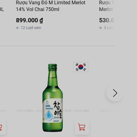
Rượu Vang Đỏ M Limited Merlot
Rượu Vang Đỏ Ma
3L
14% Vol Chai 750ml
Merlot Bordeaux
899.000 ₫
530.000 ₫
12
Lượt xem
3
Lượt xem