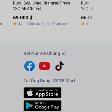
l
Rượu Soju Jinro Chamisul Fresh
Rượu Soju Chum
13% ABV 360ml
16% ABV 375ml
69.000 ₫
66.000 ₫
em
5.0
Đánh giá
:
4
47
Lượt xem
5.0
Đánh giá
:
1
Kết Nối Với Chúng Tôi
Tải Ứng Dụng LOTTE Mart