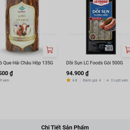
ò Que Hải Châu Hộp 135G
Dồi Sụn LC Foods Gói 500G
500 ₫
94.900 ₫
ợt xem
4.8
Đánh giá
:
4
3
Lượt xem
Chi Tiết Sản Phẩm