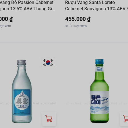
Vang Đỏ Passion Cabernet
Rượu Vang Santa Loreto
gnon 13.5% ABV Thùng Giả
Cabernet Sauvignon 13% ABV 
 (EA)
000 ₫
455.000 ₫
ượt xem
3
Lượt xem