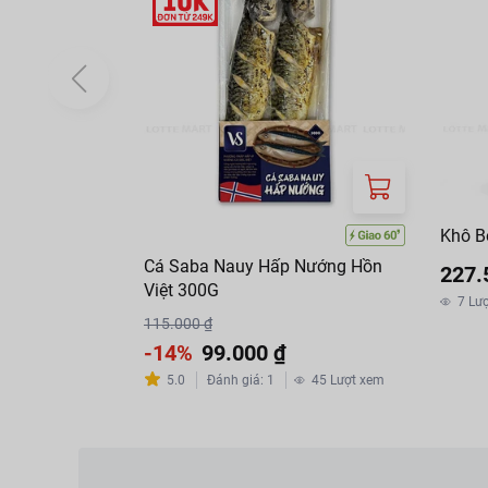
Khô B
Cá Saba Nauy Hấp Nướng Hồn
227.
Việt 300G
7
Lư
115.000 ₫
-14%
99.000 ₫
5.0
Đánh giá
:
1
45
Lượt xem