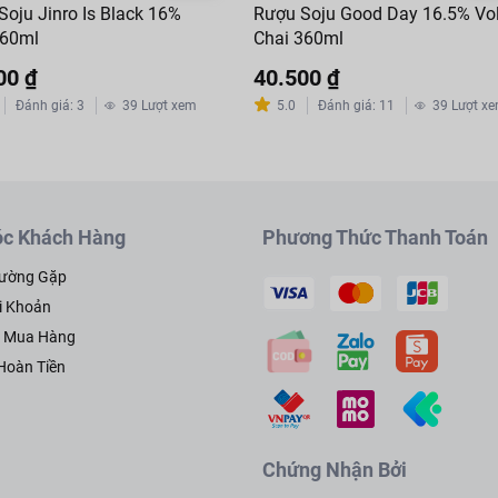
Soju Jinro Is Black 16%
Rượu Soju Good Day 16.5% Vo
60ml
Chai 360ml
00 ₫
40.500 ₫
Đánh giá
:
3
39
Lượt xem
5.0
Đánh giá
:
11
39
Lượt x
c Khách Hàng
Phương Thức Thanh Toán
hường Gặp
i Khoản
h Mua Hàng
 Hoàn Tiền
Chứng Nhận Bởi