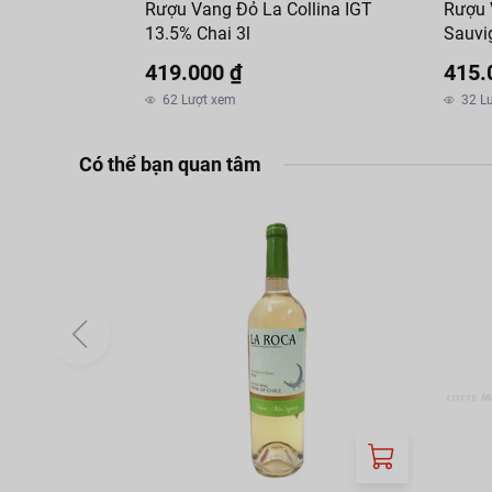
Rượu Vang Đỏ La Collina IGT
Rượu 
13.5% Chai 3l
Sauvi
Gỗ 3L
419.000 ₫
415.
62
Lượt xem
32
L
Có thể bạn quan tâm