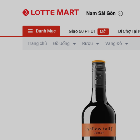
Nam Sài Gòn
Danh Mục
Giao 60 PHÚT
Đi Chợ Tại
MỚI
Trang chủ
Đồ Uống
Rượu
Vang Đỏ