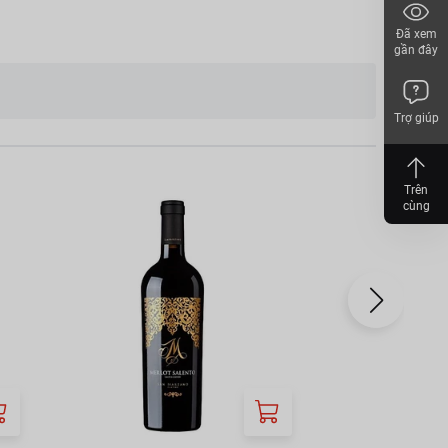
Đã xem
việt quất và một lát
gần đây
Trợ giúp
DA NANG, VIET NAM
Trên
cùng