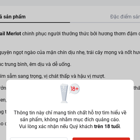
ả sản phẩm
Đặc điểm sả
ail Merlot
chinh phục người thưởng thức bởi hương thơm đậm 
yện ngọt ngào của mận chín dịu nhẹ, trái cây mọng và nốt hươ
c trung bình, êm dịu và dễ uống.
m sẫm sang trọng, vị chát thấp và hậu vị mượt.
tưởng cho những buổi tối sum họp gia đình hoặc các bữa tiệc th
n, dâu tằm và gia vị.
g trực tiếp.
Thông tin này chỉ mang tính chất hỗ trợ tìm hiểu về
sản phẩm, không nhằm mục đích quảng cáo.
o quản nơi khô ráo, thoáng mát, tránh ánh nắng mặt trời.
Vui lòng xác nhận nếu Quý khách
trên 18 tuổi
.
o người trên 18 tuổi. Không dành cho phụ nữ mang thai. Sản p