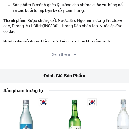
Sản phẩm là mảnh ghép lý tưởng cho những cuộc vui bùng nổ
và các buổi tụ tập bạn bè đầy cảm hứng.
Thành phần:
Rượu chưng cất, Nước, Siro Ngô hàm lượng Fructose
cao, Đường, Axit Citric(INS330), Hương Đào nhân tạo, Nước ép đào
cô đặc.
Hướng dẫn sử dụng:
Uống trực tiếp, ngon hơn khi uống lạnh.
Hướng dẫn bảo quản:
Bảo quản nơi khô ráo, thoáng mát, tránh ánh
Xem thêm
nắng mặt trời.
Lưu ý:
Sản phẩm dành cho người trên 18 tuổi. Không dành cho phụ
nữ mang thai. Thưởng thức có trách nhiệm, đã uống đồ uống có cồn
Đánh Giá Sản Phẩm
thì không lái xe.
Gợi ý cách thưởng thức:
Nên ướp lạnh sâu hoặc uống cùng đá để
Sản phẩm tương tự
cảm nhận . Có thể pha chế các loại cocktail giải khát, kết hợp cùng
soda hoặc trái cây tươi dùng kèm với các món hải sản nướng, thịt đỏ
hoặc các món lẩu cay.
Thông tin nhà sản xuất:
Tên công ty: MUHAK CO., LTD