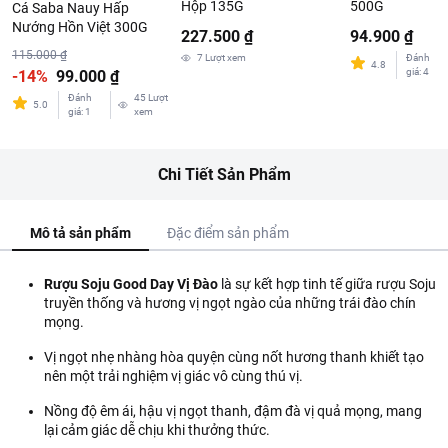
Hộp 135G
500G
Cá Saba Nauy Hấp
Nướng Hồn Việt 300G
227.500 ₫
94.900 ₫
115.000 ₫
7
Lượt xem
Đánh
4.8
giá
:
4
-14%
99.000 ₫
Đánh
45
Lượt
5.0
giá
:
1
xem
Chi Tiết Sản Phẩm
Mô tả sản phẩm
Đặc điểm sản phẩm
Rượu
Soju Good Day Vị Đào
là sự kết hợp tinh tế giữa rượu Soju
truyền thống và hương vị ngọt ngào của những trái đào chín
mọng.
Vị ngọt nhẹ nhàng hòa quyện cùng nốt hương thanh khiết tạo
nên một trải nghiệm vị giác vô cùng thú vị.
Nồng độ êm ái, hậu vị ngọt thanh, đậm đà vị quả mọng, mang
lại cảm giác dễ chịu khi thưởng thức.