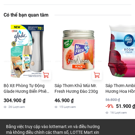
Có thể bạn quan tâm
Hướng dẫn bảo quản
Bảo quản sản phẩm ở nơi khô ráo, sạch sẽ, không nhiễm bụi
bẩn.
Bảo quản ở nhiệt độ thường.
Không để sản phẩm ở nhiệt độ cao, tia lửa hay lửa. Không lưu
Bộ Xịt Phòng Tự Động
Sáp Thơm Khử Mùi Mr.
Sáp Thơm Ambi
trữ ở nhiệt độ trên 50 độ C và nơi có nhiệt độ thấp.
Glade Hương Biển Phiêu
Fresh Hương Đào 230g
Hương Hoa Hồ
Không để gần nơi chứa các hóa chất độc hại và không chồng
Bồng
304.900 ₫
46.900 ₫
56.800 ₫
chất vật nặng lên trên gây rách, vỡ bao bì đơn.
-9%
51.900 ₫
26
Lượt xem
15
Lượt xem
Thông tin cảnh báo, vệ sinh, an toàn sức khỏe
16
Lượt xem
Tránh tiếp xúc với mắt và da.
Bằng việc truy cập vào lottemart.vn và điều hướng
Rửa tay với xà phòng và nước sau khi sử dụng.
mà không điều chỉnh các tham số, LOTTE Mart xin
Không dùng cho phòng em bé hoặc người bị bệnh.