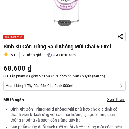
1
/
1
Bình Xịt Côn Trùng Raid Không Mùi Chai 600ml
5.0
2 Đánh giá
49
Lượt xem
68.600 ₫
Giá sản phẩm đã gồm VAT và chưa gồm phí vận chuyển (nếu có)
Mua 1 tặng 1 Tẩy Rửa Bồn Cầu Duck 500ml
Xem thêm
Mô tả ngắn
Bình Xịt Côn Trùng Raid Không Mùi
phù hợp cho gia đình có
thành viên bị kích ứng với các mùi hương lạ, tạo không gian
thông thoáng và sạch côn trùng gây hại.
Sản phẩm giúp đuổi sạch ruồi muỗi và côn trùng một cách hiệu