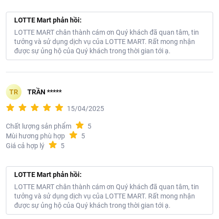
trùng để cho kết quả nổi bật.
Tránh xịt vào thức ăn hoặc đồ dùng nấu bếp. Không được xịt
LOTTE Mart phản hồi:
trong khi nấu nướng. Sau khi xịt, lau thật sách mặt bàn và sàn
LOTTE MART chân thành cám ơn Quý khách đã quan tâm, tin
nhà trước khi nấu nướng.
tưởng và sử dụng dịch vụ của LOTTE MART. Rất mong nhận
Đối với kiến và gián: Xịt xung quanh hoặc bên dưới các đồ gia
được sự ủng hộ của Quý khách trong thời gian tới ạ.
dụng như tủ, bàn ghế, thùng rác, v.v… và cả ở góc cửa hay bất
cứ nơi nào có kiến, gián ẩn náu hoặc bò qua.
Đối với ruồi và muỗi: Hãy xịt trực tiếp vào chúng. Để khử đều
trong phòng: đóng tất cả các cửa lớn và cửa sổ trước khi xịt. Xịt
TR
TRẦN *****
vào không khí theo chuyển động chậm quét ngang trong
khoảng 7-9 giây, bắt đầu từ giữa phòng lùi dần về phía cửa lớn,
15/04/2025
giữ khoảng cách 1 m so với tường và các đồ nội thất. Sau khi
xịt, ra khỏi phòng và đóng cửa phòng lại ít nhất 15 phút. Sau đó
Chất lượng sản phẩm
5
mở cửa phòng cho thông thoáng.
Mùi hương phù hợp
5
Giá cả hợp lý
5
LOTTE Mart phản hồi:
LOTTE MART chân thành cám ơn Quý khách đã quan tâm, tin
tưởng và sử dụng dịch vụ của LOTTE MART. Rất mong nhận
được sự ủng hộ của Quý khách trong thời gian tới ạ.