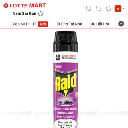
Nam Sài Gòn
Giao 60 PHÚT
Đi Chợ Tại Nhà
Ưu Đãi Hot
Khuyế
MỚI