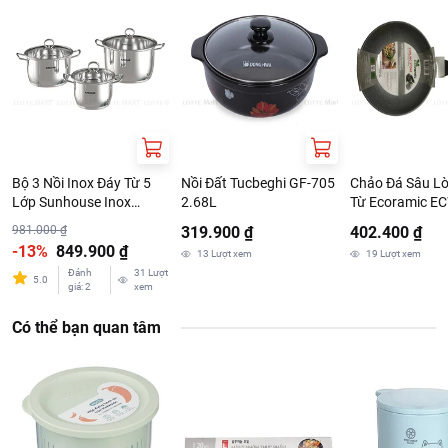
chảo để hạn chế trầy xước inox.
Xuất xứ:
Việt Nam.
Thông tin nhà cung cấp:
Tên công ty:CONG TY TNHH KIMS COOK MARKETING
Địa chỉ: 16 (R4-56) DUONG NOI KHU HUNG GIA 2 - PHUONG
TAN PHONG, QUAN 7, THANH PHO HO CHI MINH, VIET NAM
Bộ 3 Nồi Inox Đáy Từ 5
Nồi Đất Tucbeghi GF-705
Chảo Đá Sâu L
Lớp Sunhouse Inox
2.68L
Từ Ecoramic E
SHG788 16cm - 20cm -
ST26 26cm (EA
981.000 ₫
319.900 ₫
402.400 ₫
24cm
-13%
849.900 ₫
13
Lượt xem
19
Lượt xem
Đánh
31
Lượt
5.0
giá
:
2
xem
Có thể bạn quan tâm