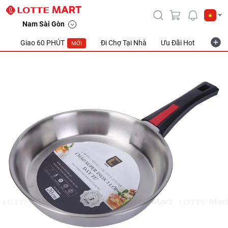
Nam Sài Gòn
Giao 60 PHÚT
Đi Chợ Tại Nhà
Ưu Đãi Hot
Khuyế
MỚI