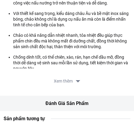
công việc nấu nướng trở nên thuận tiện và dễ dàng.
Với thiết kế sang trọng, kiểu dáng châu Âu và bề mặt inox sáng
bóng, chảo không chỉ là dụng cụ nấu ăn mà còn là điểm nhấn
tinh tế cho căn bếp của bạn.
Chảo có khả năng dẫn nhiệt nhanh, tỏa nhiệt đều giúp thực
phẩm chín đều mà không mất đi dưỡng chất, đồng thời không
sản sinh chất độc hại, thân thiện với môi trường.
Chống dính tốt, có thể chiên, xào, rán, hạn chế dầu mỡ, đồng
thời dễ dàng vệ sinh sau mỗi lần sử dụng, tiết kiệm thời gian và
nguyên liệu.
Sản phẩm dùng được cho tất cả các loại bếp kể cả bếp từ.
Xem thêm
Kích thước:
20cm.
Hướng dẫn sử dụng:
Dùng để nấu ăn. Vệ sinh nhẹ nhàng với nước và
Đánh Giá Sản Phẩm
xà phòng sau khi sử dụng.
Hướng dẫn bảo quản:
Bảo quản nơi khô ráo, thoáng mát. Tránh va
Sản phẩm tương tự
đập mạnh.
Lưu ý:
Tránh sử dụng các dụng cụ sắc nhọn trực tiếp trên bề mặt